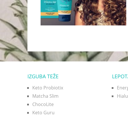
IZGUBA TEŽE
LEPOT
Keto Probiotix
Ener
Matcha Slim
Hial
ChocoLite
Keto Guru