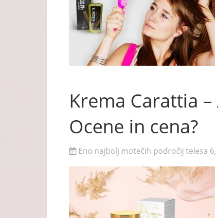
Krema Carattia – 
Ocene in cena?
Eno najbolj motečih področij telesa 6,