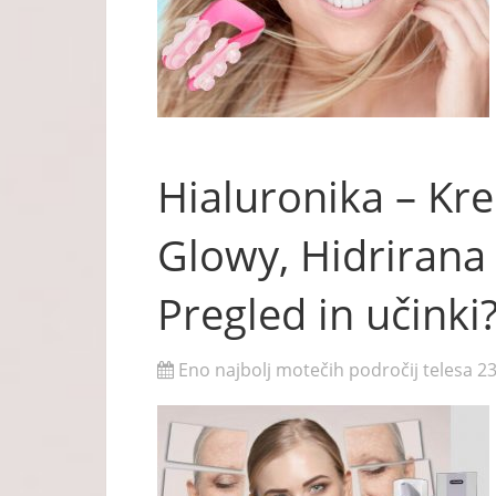
Hialuronika – Kre
Glowy, Hidrirana
Pregled in učinki
Eno najbolj motečih področij telesa 23