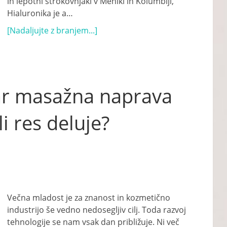
in lepotni strokovnjaki v Mehiki in Kolumbiji,
Hialuronika je a…
[Nadaljujte z branjem...]
ar masažna naprava
li res deluje?
Večna mladost je za znanost in kozmetično
industrijo še vedno nedosegljiv cilj. Toda razvoj
tehnologije se nam vsak dan približuje. Ni več