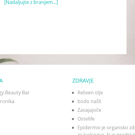
[Nadaljujte z branjem...]
A
ZDRAVJE
gy Beauty Bar
Relixen olje
uronika
bodo našli
Zavajajoče
Ostelife
Epidermix je organsko zd
za luskavico, ki je predst