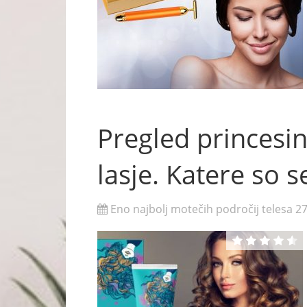
Pregled princesini
lasje. Katere so 
Eno najbolj motečih področij telesa 27