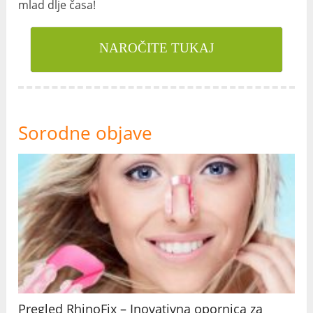
mlad dlje časa!
NAROČITE TUKAJ
Sorodne objave
Pregled RhinoFix – Inovativna opornica za