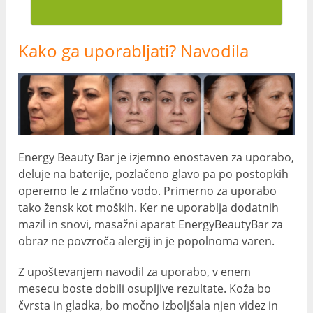
Kako ga uporabljati? Navodila
Energy Beauty Bar je izjemno enostaven za uporabo,
deluje na baterije, pozlačeno glavo pa po postopkih
operemo le z mlačno vodo. Primerno za uporabo
tako žensk kot moških. Ker ne uporablja dodatnih
mazil in snovi, masažni aparat EnergyBeautyBar za
obraz ne povzroča alergij in je popolnoma varen.
Z upoštevanjem navodil za uporabo, v enem
mesecu boste dobili osupljive rezultate. Koža bo
čvrsta in gladka, bo močno izboljšala njen videz in