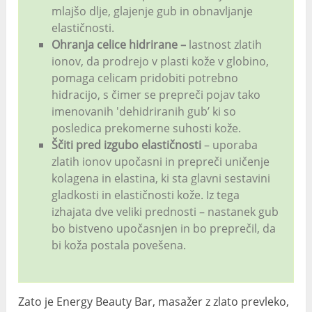
mlajšo dlje, glajenje gub in obnavljanje
elastičnosti.
Ohranja celice hidrirane –
lastnost zlatih
ionov, da prodrejo v plasti kože v globino,
pomaga celicam pridobiti potrebno
hidracijo, s čimer se prepreči pojav tako
imenovanih 'dehidriranih gub’ ki so
posledica prekomerne suhosti kože.
Ščiti pred izgubo elastičnosti
– uporaba
zlatih ionov upočasni in prepreči uničenje
kolagena in elastina, ki sta glavni sestavini
gladkosti in elastičnosti kože. Iz tega
izhajata dve veliki prednosti – nastanek gub
bo bistveno upočasnjen in bo preprečil, da
bi koža postala povešena.
Zato je Energy Beauty Bar, masažer z zlato prevleko,