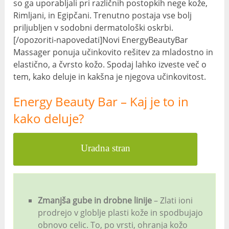
so ga uporabljali pri različnih postopkih nege kože,
Rimljani, in Egipčani. Trenutno postaja vse bolj
priljubljen v sodobni dermatološki oskrbi.
[/opozoriti-napovedati]Novi EnergyBeautyBar
Massager ponuja učinkovito rešitev za mladostno in
elastično, a čvrsto kožo. Spodaj lahko izveste več o
tem, kako deluje in kakšna je njegova učinkovitost.
Energy Beauty Bar – Kaj je to in
kako deluje?
Uradna stran
Zmanjša gube in drobne linije
– Zlati ioni
prodrejo v globlje plasti kože in spodbujajo
obnovo celic. To, po vrsti, ohranja kožo