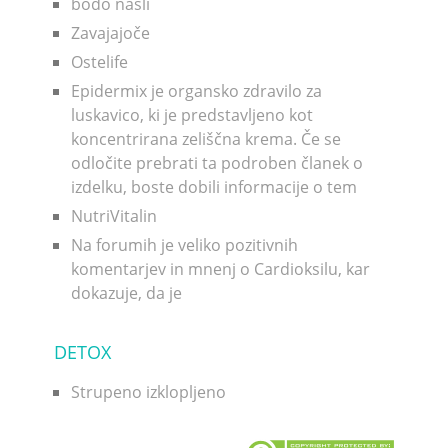
bodo našli
Zavajajoče
Ostelife
Epidermix je organsko zdravilo za
luskavico, ki je predstavljeno kot
koncentrirana zeliščna krema. Če se
odločite prebrati ta podroben članek o
izdelku, boste dobili informacije o tem
NutriVitalin
Na forumih je veliko pozitivnih
komentarjev in mnenj o Cardioksilu, kar
dokazuje, da je
DETOX
Strupeno izklopljeno