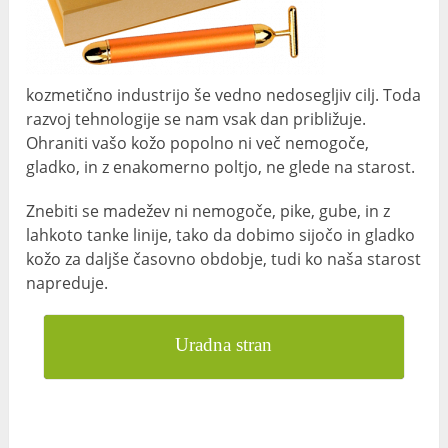
kozmetično industrijo še vedno nedosegljiv cilj. Toda
razvoj tehnologije se nam vsak dan približuje.
Ohraniti vašo kožo popolno ni več nemogoče,
gladko, in z enakomerno poltjo, ne glede na starost.
Znebiti se madežev ni nemogoče, pike, gube, in z
lahkoto tanke linije, tako da dobimo sijočo in gladko
kožo za daljše časovno obdobje, tudi ko naša starost
napreduje.
Uradna stran