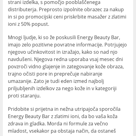
strani izdelka, s pomočjo pooblaščenega
distributerja. Preprosto izpolnite obrazec za nakup
in si po promocijski ceni priskrbite masažer z zlatimi
ioni z 50% popust.
Mnogi ljudje, ki so že poskusili Energy Beauty Bar,
imajo zelo pozitivne povratne informacije. Potrjujejo
njegovo učinkovitost in izražajo, kako so nad njo
navdušeni. Njegova redna uporaba vsaj mesec dni
povzroči vidno glajenje in zategovanje kože obraza,
trajno očisti pore in preprečuje nabiranje
umazanije. Zato je tudi eden izmed najbolj
priljubljenih izdelkov za nego kože in v kategoriji
proti staranju.
Pridobite si prijetna in nežna utripajoča sporočila
Energy Beauty Bar z zlatimi ioni, da bo vaša koža
zdrava in gladka. Morda ni formule za večno
mladost, vsekakor pa obstaja način, da ostaneš