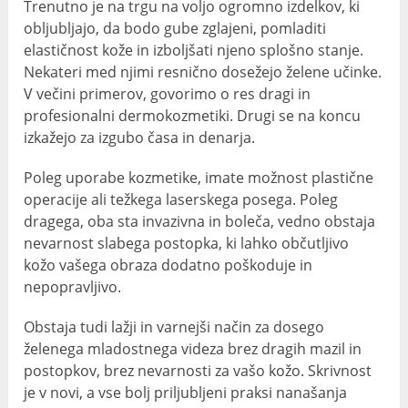
Trenutno je na trgu na voljo ogromno izdelkov, ki
obljubljajo, da bodo gube zglajeni, pomladiti
elastičnost kože in izboljšati njeno splošno stanje.
Nekateri med njimi resnično dosežejo želene učinke.
V večini primerov, govorimo o res dragi in
profesionalni dermokozmetiki. Drugi se na koncu
izkažejo za izgubo časa in denarja.
Poleg uporabe kozmetike, imate možnost plastične
operacije ali težkega laserskega posega. Poleg
dragega, oba sta invazivna in boleča, vedno obstaja
nevarnost slabega postopka, ki lahko občutljivo
kožo vašega obraza dodatno poškoduje in
nepopravljivo.
Obstaja tudi lažji in varnejši način za dosego
želenega mladostnega videza brez dragih mazil in
postopkov, brez nevarnosti za vašo kožo. Skrivnost
je v novi, a vse bolj priljubljeni praksi nanašanja