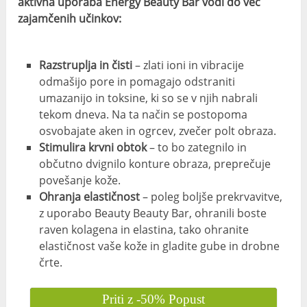
aktivna uporaba Energy Beauty Bar vodi do več
zajamčenih učinkov:
Razstruplja in čisti
– zlati ioni in vibracije
odmašijo pore in pomagajo odstraniti
umazanijo in toksine, ki so se v njih nabrali
tekom dneva. Na ta način se postopoma
osvobajate aken in ogrcev, zvečer polt obraza.
Stimulira krvni obtok
– to bo zategnilo in
občutno dvignilo konture obraza, preprečuje
povešanje kože.
Ohranja elastičnost
– poleg boljše prekrvavitve,
z uporabo Beauty Beauty Bar, ohranili boste
raven kolagena in elastina, tako ohranite
elastičnost vaše kože in gladite gube in drobne
črte.
Priti z -50% Popust