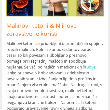
Malinovi ketoni & Njihove
zdravstvene koristi
Malinovi ketoni so pridobljeni iz aromatičnih spojin v
rdečih malinah. Polni so antioksidantov, zaradi
česar so bili povezani z izboljšano presnovo,
pomaga pri razgradnji maščob in spodbuja
hujšanje. Še več, po različnih medicinskih
študije
,
lahko prispevajo k obvladovanju z debelostjo
povezanih stanj z izboljšanjem lipidnih profilov in
zmanjšanjem visceralne maščobe. Na drugi strani, s
svojo naravno fenolno sestavo, malinovi ketoni
imajo protivnetne lastnosti, potencialno zmanjša
tveganje za kronične bolezni. Na primer, ti ketoni
podpirajo uravnavanje ravni krvnega sladkorja.