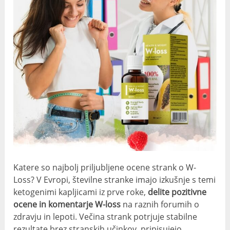
Katere so najbolj priljubljene ocene strank o W-
Loss? V Evropi, številne stranke imajo izkušnje s temi
ketogenimi kapljicami iz prve roke,
delite pozitivne
ocene in komentarje W-loss
na raznih forumih o
zdravju in lepoti. Večina strank potrjuje stabilne
rezultate brez stranskih učinkov, pripisujejo