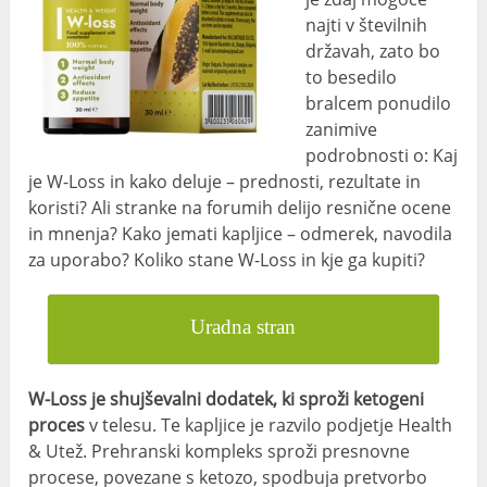
najti v številnih
državah, zato bo
to besedilo
bralcem ponudilo
zanimive
podrobnosti o: Kaj
je W-Loss in kako deluje – prednosti, rezultate in
koristi? Ali stranke na forumih delijo resnične ocene
in mnenja? Kako jemati kapljice – odmerek, navodila
za uporabo? Koliko stane W-Loss in kje ga kupiti?
Uradna stran
W-Loss je shujševalni dodatek, ki sproži ketogeni
proces
v telesu. Te kapljice je razvilo podjetje Health
& Utež. Prehranski kompleks sproži presnovne
procese, povezane s ketozo, spodbuja pretvorbo