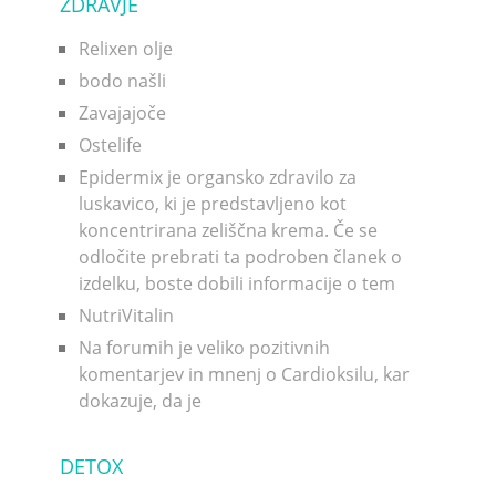
ZDRAVJE
Relixen olje
bodo našli
Zavajajoče
Ostelife
Epidermix je organsko zdravilo za
luskavico, ki je predstavljeno kot
koncentrirana zeliščna krema. Če se
odločite prebrati ta podroben članek o
izdelku, boste dobili informacije o tem
NutriVitalin
Na forumih je veliko pozitivnih
komentarjev in mnenj o Cardioksilu, kar
dokazuje, da je
DETOX