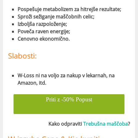
Pospešuje metabolizem za hitrejše rezultate;
Sproži sežiganje maščobnih celic;
Izboljša razpoloženje;
Poveča raven energije;
Cenovno ekonomično.
Slabosti:
W-Loss ni na voljo za nakup v lekarnah, na
Amazon, itd.
Priti z -50% Popust
Kako odpraviti
Trebušna maščoba
?