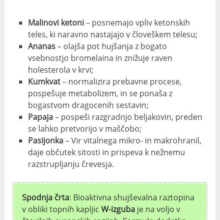
Malinovi ketoni
– posnemajo vpliv ketonskih
teles, ki naravno nastajajo v človeškem telesu;
Ananas
– olajša pot hujšanja z bogato
vsebnostjo bromelaina in znižuje raven
holesterola v krvi;
Kumkvat
– normalizira prebavne procese,
pospešuje metabolizem, in se ponaša z
bogastvom dragocenih sestavin;
Papaja
– pospeši razgradnjo beljakovin, preden
se lahko pretvorijo v maščobo;
Pasijonka
– Vir vitalnega mikro- in makrohranil,
daje občutek sitosti in prispeva k nežnemu
razstrupljanju črevesja.
Spodnja črta
: Bioaktivna shujševalna raztopina
v obliki topnih kapljic
W-izguba
je na voljo v