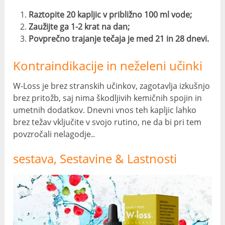
Raztopite 20 kapljic v približno 100 ml vode;
Zaužijte ga 1-2 krat na dan;
Povprečno trajanje tečaja je med 21 in 28 dnevi.
Kontraindikacije in neželeni učinki
W-Loss je brez stranskih učinkov, zagotavlja izkušnjo
brez pritožb, saj nima škodljivih kemičnih spojin in
umetnih dodatkov. Dnevni vnos teh kapljic lahko
brez težav vključite v svojo rutino, ne da bi pri tem
povzročali nelagodje..
sestava, Sestavine & Lastnosti