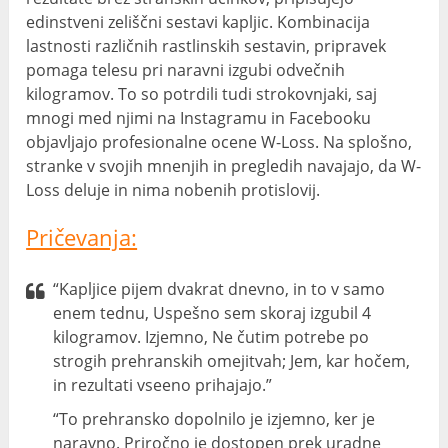
edinstveni zeliščni sestavi kapljic. Kombinacija
lastnosti različnih rastlinskih sestavin, pripravek
pomaga telesu pri naravni izgubi odvečnih
kilogramov. To so potrdili tudi strokovnjaki, saj
mnogi med njimi na Instagramu in Facebooku
objavljajo profesionalne ocene W-Loss. Na splošno,
stranke v svojih mnenjih in pregledih navajajo, da W-
Loss deluje in nima nobenih protislovij.
Pričevanja:
“Kapljice pijem dvakrat dnevno, in to v samo
enem tednu, Uspešno sem skoraj izgubil 4
kilogramov. Izjemno, Ne čutim potrebe po
strogih prehranskih omejitvah; Jem, kar hočem,
in rezultati vseeno prihajajo.”
“To prehransko dopolnilo je izjemno, ker je
naravno. Priročno je dostopen prek uradne