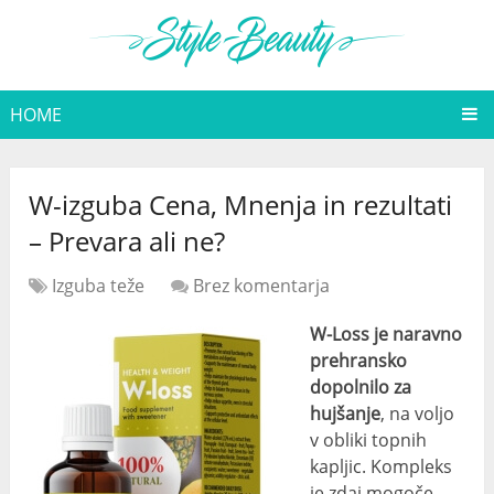
HOME
W-izguba Cena, Mnenja in rezultati
– Prevara ali ne?
Izguba teže
Brez komentarja
W-Loss je naravno
prehransko
dopolnilo za
hujšanje
, na voljo
v obliki topnih
kapljic. Kompleks
je zdaj mogoče