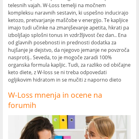
telesnih vajah. W-Loss temelji na močnem
kompleksu naravnih sestavin, ki uspešno inducirajo
ketozo, pretvarjanje maščobe v energijo. Te kapljice
imajo tudi učinke na zmanjševanje apetita, hkrati pa
izboljšajo splošni tonus in vzdržljivost čez dan.. Ena
od glavnih posebnosti in prednosti dodatka za
hujšanje je dejstvo, da njegovo jemanje ne povzroča
nasprotij.. Seveda, to je mogoče zaradi 100%
organska formula kapljic. Tudi, za razliko od običajne
keto diete, z W-loss se ni treba odpovedati
ogljikovim hidratom in se mučiti z naporno dieto
W-Loss mnenja in ocene na
forumih