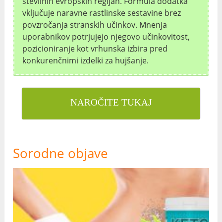
številnih evropskih regijah. Formula dodatka
vključuje naravne rastlinske sestavine brez
povzročanja stranskih učinkov. Mnenja
uporabnikov potrjujejo njegovo učinkovitost,
pozicioniranje kot vrhunska izbira pred
konkurenčnimi izdelki za hujšanje.
NAROČITE TUKAJ
Sorodne objave