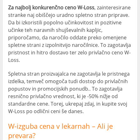
Za najbolj konkurenčno ceno W-Loss
, zainteresirane
stranke naj obiščejo uradno spletno stran priprave.
Da bi izkoristili popolno učinkovitost in pozitivne
učinke teh naravnih shujševalnih kapljic,
priporočamo, da naročilo oddate preko omenjene
spletne strani z izpolnitvijo naročilnice. To zagotavlja
pristnost in hitro dostavo ter zelo privlačno ceno W-
Loss.
Spletna stran proizvajalca ne zagotavlja le pristnega
izdelka, temveč omogoča tudi dostop do privlačnih
popustov in promocijskih ponudb.. To zagotavlja
resnično privlačno vrednost, ki je -50% nižje od
standardne cene. Torej, ukrepaj zdaj, in kupite svoj
W-Loss po odlični ceni še danes.
W-izguba cena v lekarnah – Ali je
prevara?