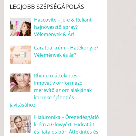
LEGJOBB SZÉPSÉGÁPOLÁS
Hascovite – Jó-e & Reliant
hajnövesztő spray?
Vélemények & Ár!
Carattia krém – Hatékony-e?
Vélemények és ár?
RhinoFix áttekintés –
Innovatív orrformázó
merevítő az orr alakjának
korrekciójához és
javításához
Hialuronika – Öregedésgátló
krém a Glowyért, Hidratált
és fiatalos bőr. Áttekintés és