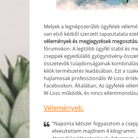
Melyek a legnépszerűbb ügyfelek vélemé
van első kézből szerzett tapasztalata ez
vélemények és megjegyzések megosztás
fórumokon. A legtöbb ügyfél stabil és m
cseppek egyedülálló gyógynövény-összet
összetevők tulajdonságainak kombinálása,
kilók természetes leadásában. Ezt a sza
hajlamosak professzionális W-Loss érték
Facebookon. Általában, Az ügyfelek vélem
W-Loss működik, és nincs ellentmondása
Vélemények:
“Naponta kétszer fogyasztom a csepp
elvesztettem majdnem 4 kilogramm. 