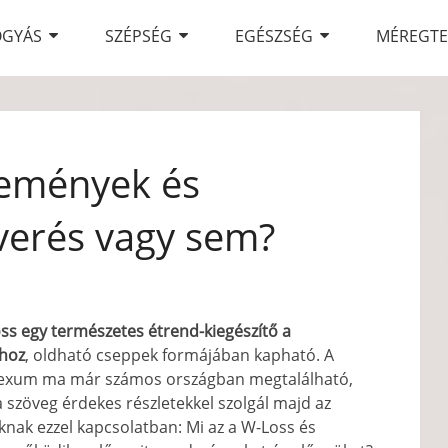
OGYÁS
SZÉPSÉG
EGÉSZSÉG
MÉREGTE
lemények és
verés vagy sem?
ss egy természetes étrend-kiegészítő a
hoz
, oldható cseppek formájában kapható. A
exum ma már számos országban megtalálható,
 a szöveg érdekes részletekkel szolgál majd az
knak ezzel kapcsolatban: Mi az a W-Loss és