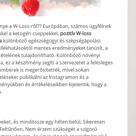
nye a W-Loss-ról?? Európában, számos ügyfélnek
ekkel a ketogén cseppekkel,
pozitív W-loss
a
különböző egészségügyi és szépségápolási
ellékhatásoktól mentes eredményeket tanúsít, a
ételének tulajdonítható. Különböző növényi
 ez a készítmény segíti a szervezetet a felesleges
kemberek is megerősítették, mivel sokan
eléseket publikálni az Instagramon és a
ényükben és értékeléseikben kijelentik, hogy a
.
eket, és mindössze egy héten belül, Sikeresen
Feltűnően, Nem érzem szükségét a szigorú