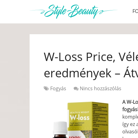
F
W-Loss Price, Vé
eredmények – Át
Fogyás
Nincs hozzászólás
A W-Lo
fogyás
kompl
így ez
olvasó