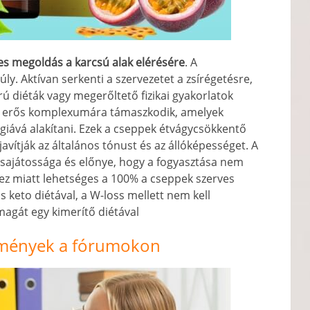
es megoldás a karcsú alak elérésére
. A
úly. Aktívan serkenti a szervezetet a zsírégetésre,
rú diéták vagy megerőltető fizikai gyakorlatok
ők erős komplexumára támaszkodik, amelyek
ergiává alakítani. Ezek a cseppek étvágycsökkentő
vítják az általános tónust és az állóképességet. A
ő sajátossága és előnye, hogy a fogyasztása nem
ez miatt lehetséges a 100% a cseppek szerves
s keto diétával, a W-loss mellett nem kell
magát egy kimerítő diétával
emények a fórumokon