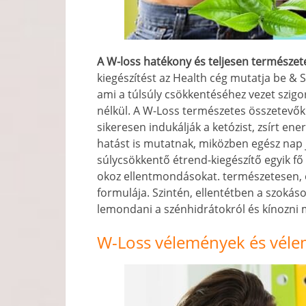
A W-loss hatékony és teljesen természet
kiegészítést az Health cég mutatja be & S
ami a túlsúly csökkentéséhez vezet szigo
nélkül. A W-Loss természetes összetev
sikeresen indukálják a ketózist, zsírt en
hatást is mutatnak, miközben egész nap ja
súlycsökkentő étrend-kiegészítő egyik f
okoz ellentmondásokat. természetesen, 
formulája. Szintén, ellentétben a szokáso
lemondani a szénhidrátokról és kínozni 
W-Loss vélemények és vél