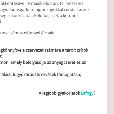
r csökkentésével. A másik oldalon, természetes
k gyulladásgátló tulajdonságokkal rendelkeznek,
ségek kockázatát. Például, ezek a ketonok
t.
onok számos előnnyel járnak:
egkönnyítve a szervezet számára a tárolt zsírok
t;
rmon, amely befolyásolja az anyagcserét és az
nálást, fogyókúrás törekvések támogatása;
A legjobb gyakorlatok
Lefogy
?