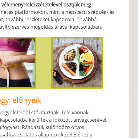
s vélemények közzétételével osztják meg
rnetes platformokon, mint a népszerű szépség- és
, további részleteket kapsz róla. Továbbá,
javító szerves megoldás árával kapcsolatban.
gyi előnyeik
együleteiből származnak. Tele vannak
apcsolatba kerültek a fokozott anyagcserével,
i a fogyást. Ráadásul, különböző orvosi
ással kapcsolatos állapotok kezeléséhez a