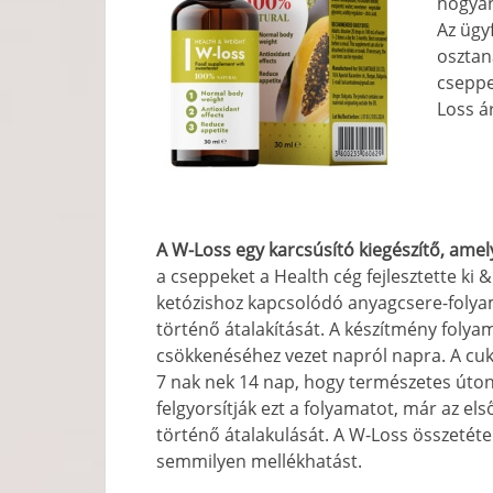
hogyan
Az ügy
osztan
cseppe
Loss á
A W-Loss egy karcsúsító kiegészítő, amel
a cseppeket a Health cég fejlesztette ki 
ketózishoz kapcsolódó anyagcsere-folyam
történő átalakítását. A készítmény folya
csökkenéséhez vezet napról napra. A cuk
7 nak nek 14 nap, hogy természetes úton
felgyorsítják ezt a folyamatot, már az első
történő átalakulását. A W-Loss összetéte
semmilyen mellékhatást.