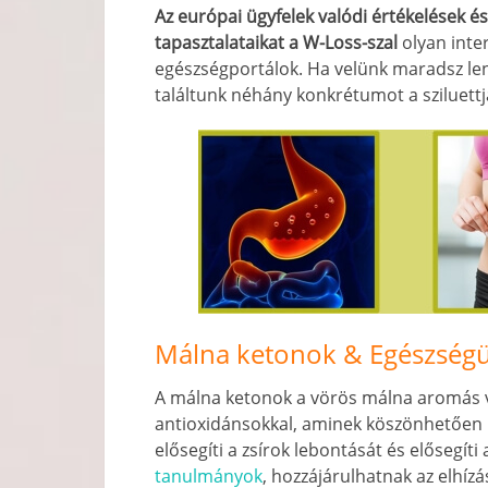
Az európai ügyfelek valódi értékelések é
tapasztalataikat a W-Loss-szal
olyan inte
egészségportálok. Ha velünk maradsz lent
találtunk néhány konkrétumot a sziluett
Málna ketonok & Egészségü
A málna ketonok a vörös málna aromás v
antioxidánsokkal, aminek köszönhetően k
elősegíti a zsírok lebontását és elősegít
tanulmányok
, hozzájárulhatnak az elhíz