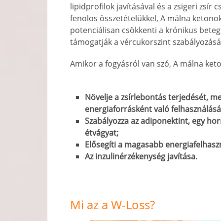
lipidprofilok javításával és a zsigeri zsí
fenolos összetételükkel, A málna ketono
potenciálisan csökkenti a krónikus beteg
támogatják a vércukorszint szabályozásá
Amikor a fogyásról van szó, A málna ket
Növelje a zsírlebontás terjedését, m
energiaforrásként való felhasználásá
Szabályozza az adiponektint, egy ho
étvágyat;
Elősegíti a magasabb energiafelhasz
Az inzulinérzékenység javítása.
Mi az a W-Loss?