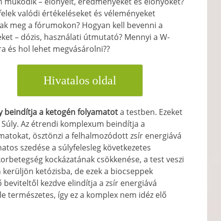
 működik – előnyeit, eredményeket és előnyöket?
felek valódi értékeléseket és véleményeket
ak meg a fórumokon? Hogyan kell bevenni a
ket – dózis, használati útmutató? Mennyi a W-
ra és hol lehet megvásárolni??
Hivatalos oldal
y beindítja a ketogén folyamatot
a testben. Ezeket
& Súly. Az étrendi komplexum beindítja a
atokat, ösztönzi a felhalmozódott zsír energiává
matos szedése a súlyfelesleg következetes
orbetegség kockázatának csökkenése, a test veszi
 kerüljön ketózisba, de ezek a biocseppek
 beviteltől kezdve elindítja a zsír energiává
le természetes, így ez a komplex nem idéz elő