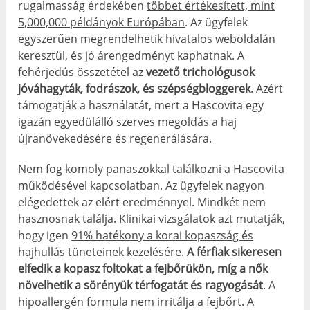
rugalmasság érdekében
többet értékesített, mint
5,000,000 példányok Európában
. Az ügyfelek
egyszerűen megrendelhetik hivatalos weboldalán
keresztül, és jó árengedményt kaphatnak. A
fehérjedús összetétel az
vezető trichológusok
jóváhagyták, fodrászok, és szépségbloggerek
. Azért
támogatják a használatát, mert a Hascovita egy
igazán egyedülálló szerves megoldás a haj
újranövekedésére és regenerálására.
Nem fog komoly panaszokkal találkozni a Hascovita
működésével kapcsolatban. Az ügyfelek nagyon
elégedettek az elért eredménnyel. Mindkét nem
hasznosnak találja. Klinikai vizsgálatok azt mutatják,
hogy igen
91% hatékony a korai kopaszság és
hajhullás tüneteinek kezelésére.
A férfiak sikeresen
elfedik a kopasz foltokat a fejbőrükön, míg a nők
növelhetik a sörényük térfogatát és ragyogását
. A
hipoallergén formula nem irritálja a fejbőrt. A