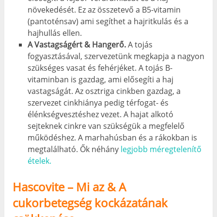
növekedését. Ez az összetevő a B5-vitamin
(pantoténsav) ami segíthet a hajritkulás és a
hajhullás ellen.
A Vastagságért & Hangerő.
A tojás
fogyasztásával, szervezetünk megkapja a nagyon
szükséges vasat és fehérjéket. A tojás B-
vitaminban is gazdag, ami elősegíti a haj
vastagságát. Az osztriga cinkben gazdag, a
szervezet cinkhiánya pedig térfogat- és
élénkségvesztéshez vezet. A hajat alkotó
sejteknek cinkre van szükségük a megfelelő
működéshez. A marhahúsban és a rákokban is
megtalálható. Ők néhány
legjobb méregtelenítő
ételek.
Hascovite – Mi az & A
cukorbetegség kockázatának