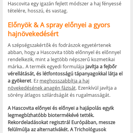
Hascovita egy igazán fejlett módszer a haj fényessé
tételére, hosszú, és vastag.
Előnyök & A spray előnyei a gyors
hajnövekedésért
A szépségszakértők és fodrászok egyetértenek
abban, hogy a Hascovita több előnnyel és előnnyel
rendelkezik, mint a legtöbb népszerű kozmetikai
márka.. A termék egyedi formulája
javítja a fejbőr
vérellátását, és létfontosságú tápanyagokkal látja el
a gyökeret
. Ez
meghosszabbítja a haj
növekedésének anagén fázisát
. Ezenkívül javítja a
sörény átlagos szilárdságát és rugalmasságát.
A Hascovita előnyei és előnyei a hajápolás egyik
legmegbízhatóbb biotermékévé tették.
Rekordeladásokat regisztrál Európában, messze
felülmúlja az alternatívákét. A Trichológusok