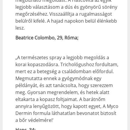
legjobb választásom a dús és gyönyörű sörény
megőrzéséhez. Visszaállítja a rugalmasságot
belülről kifelé. A hajad napokon belül élénkebb
lesz.
Beatrice Colombo, 29, Róma;
„A természetes spray a legjobb megoldás a
korai kopaszodásra. Trichológushoz fordultam,
mert ez a betegség a családomban előfordul.
Megmutatta ennek a gyógymódnak egy
példányát, és azt tanácsolta, hogy szerezzem
meg. Gyorsan megrendelem, és hetek alatt
eltakarta a kopasz foltjaimat. A barátnőm
annyira lenyűgözött, hogy kapott egyet, A Myco
Dermin formula láthatatlan bevonatot biztosít
a bőr védelmére!'
Hans, 34;