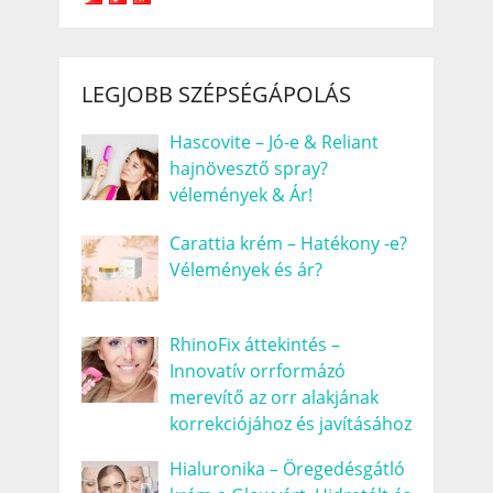
LEGJOBB SZÉPSÉGÁPOLÁS
Hascovite – Jó-e & Reliant
hajnövesztő spray?
vélemények & Ár!
Carattia krém – Hatékony -e?
Vélemények és ár?
RhinoFix áttekintés –
Innovatív orrformázó
merevítő az orr alakjának
korrekciójához és javításához
Hialuronika – Öregedésgátló