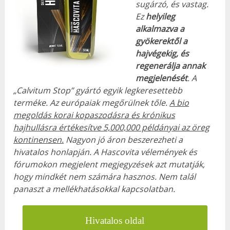
sugárzó, és vastag.
Ez
helyileg
alkalmazva a
gyökerektől a
hajvégekig, és
regenerálja annak
megjelenését
. A
„Calvitum Stop” gyártó egyik legkeresettebb
terméke. Az európaiak megőrülnek tőle.
A bio
megoldás korai kopaszodásra és krónikus
hajhullásra értékesítve 5,000,000 példányai az öreg
kontinensen.
Nagyon jó áron beszerezheti a
hivatalos honlapján. A Hascovita vélemények és
fórumokon megjelent megjegyzések azt mutatják,
hogy mindkét nem számára hasznos. Nem talál
panaszt a mellékhatásokkal kapcsolatban.
Hivatalos oldal