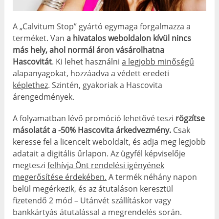
A „Calvitum Stop” gyártó egymaga forgalmazza a
terméket. Van
a hivatalos weboldalon kívül nincs
más hely, ahol normál áron vásárolhatna
Hascovitát
. Ki lehet használni
a legjobb minőségű
alapanyagokat, hozzáadva a védett eredeti
képlethez
. Szintén, gyakoriak a Hascovita
árengedmények.
A folyamatban lévő promóció lehetővé teszi
rögzítse
másolatát a -50% Hascovita árkedvezmény.
Csak
keresse fel a licencelt weboldalt, és adja meg legjobb
adatait a digitális űrlapon. Az ügyfél képviselője
megteszi
felhívja Önt rendelési igényének
megerősítése érdekében.
A termék néhány napon
belül megérkezik, és az átutaláson keresztül
fizetendő 2 mód – Utánvét szállításkor vagy
bankkártyás átutalással a megrendelés során.