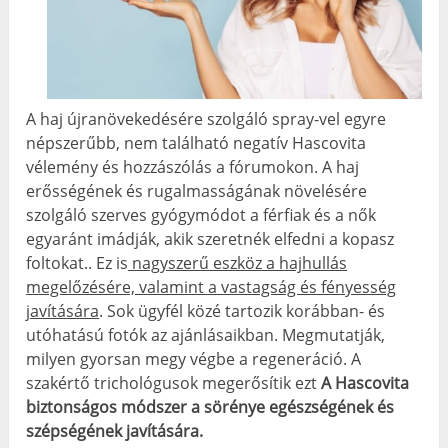
A haj újranövekedésére szolgáló spray-vel egyre
népszerűbb, nem található negatív Hascovita
vélemény és hozzászólás a fórumokon. A haj
erősségének és rugalmasságának növelésére
szolgáló szerves gyógymódot a férfiak és a nők
egyaránt imádják, akik szeretnék elfedni a kopasz
foltokat.. Ez is
nagyszerű eszköz a hajhullás
megelőzésére, valamint a vastagság és fényesség
javítására
. Sok ügyfél közé tartozik korábban- és
utóhatású fotók az ajánlásaikban. Megmutatják,
milyen gyorsan megy végbe a regeneráció. A
szakértő trichológusok megerősítik ezt
A Hascovita
biztonságos módszer a sörénye egészségének és
szépségének javítására.