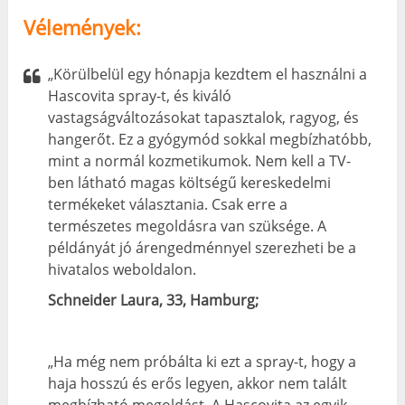
Vélemények:
„Körülbelül egy hónapja kezdtem el használni a
Hascovita spray-t, és kiváló
vastagságváltozásokat tapasztalok, ragyog, és
hangerőt. Ez a gyógymód sokkal megbízhatóbb,
mint a normál kozmetikumok. Nem kell a TV-
ben látható magas költségű kereskedelmi
termékeket választania. Csak erre a
természetes megoldásra van szüksége. A
példányát jó árengedménnyel szerezheti be a
hivatalos weboldalon.
Schneider Laura, 33, Hamburg;
„Ha még nem próbálta ki ezt a spray-t, hogy a
haja hosszú és erős legyen, akkor nem talált
megbízható megoldást. A Hascovita az egyik