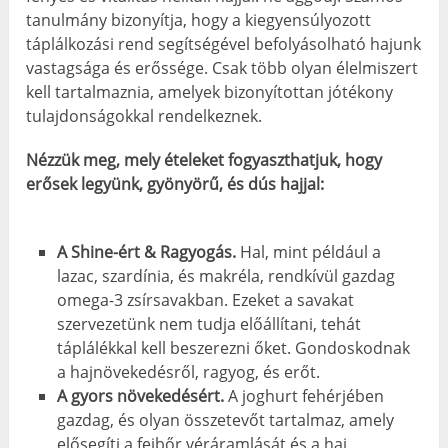
tanulmány bizonyítja, hogy a kiegyensúlyozott
táplálkozási rend segítségével befolyásolható hajunk
vastagsága és erőssége. Csak több olyan élelmiszert
kell tartalmaznia, amelyek bizonyítottan jótékony
tulajdonságokkal rendelkeznek.
Nézzük meg, mely ételeket fogyaszthatjuk, hogy
erősek legyünk, gyönyörű, és dús hajjal:
A Shine-ért & Ragyogás.
Hal, mint például a
lazac, szardínia, és makréla, rendkívül gazdag
omega-3 zsírsavakban. Ezeket a savakat
szervezetünk nem tudja előállítani, tehát
táplálékkal kell beszerezni őket. Gondoskodnak
a hajnövekedésről, ragyog, és erőt.
A gyors növekedésért.
A joghurt fehérjében
gazdag, és olyan összetevőt tartalmaz, amely
elősegíti a fejbőr véráramlását és a haj