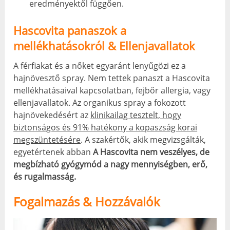
eredményektől függően.
Hascovita panaszok a
mellékhatásokról & Ellenjavallatok
A férfiakat és a nőket egyaránt lenyűgözi ez a
hajnövesztő spray. Nem tettek panaszt a Hascovita
mellékhatásaival kapcsolatban, fejbőr allergia, vagy
ellenjavallatok. Az organikus spray a fokozott
hajnövekedésért az
klinikailag tesztelt, hogy
biztonságos és 91% hatékony a kopaszság korai
megszüntetésére
. A szakértők, akik megvizsgálták,
egyetértenek abban
A Hascovita nem veszélyes, de
megbízható gyógymód a nagy mennyiségben, erő,
és rugalmasság.
Fogalmazás & Hozzávalók