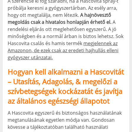
A szerencse ki fog száradni, ha a Hascovita spray-t
próbálja keresni a gyógyszertárban. Az esély arra,
hogy ott megtalálja, nem létezik.
A hajnövesztő
megoldás csak a hivatalos honlapján érhető el.
A
rendelési eljárás ott meglehetősen egyszerű. A jó
minőségben és a normál árban is biztos lehetsz. Sok
Hascovita csalás és hamis termék
megjelennek az
Amazonon, de ezek csak az eredeti hajhullás elleni
gyógyszer utánzatai.
Hogyan kell alkalmazni a Hascovitát
– Utasítás, Adagolás, & megelőzi a
szívbetegségek kockázatát és javítja
az általános egészségi állapotot
A Hascovita egyszerű és biztonságos használatának
megtanulásának egyetlen módja van. Gondosan
kövesse a tájékoztatóban található használati