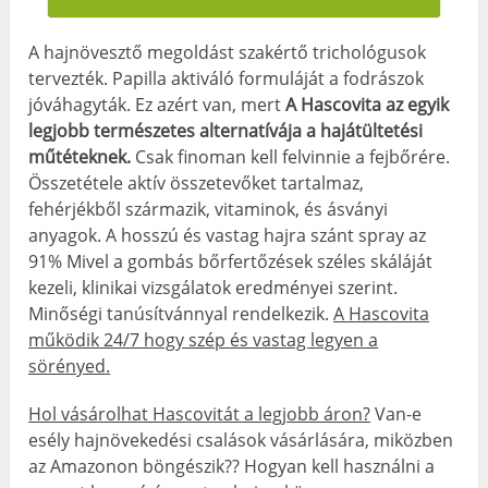
A hajnövesztő megoldást szakértő trichológusok
tervezték. Papilla aktiváló formuláját a fodrászok
jóváhagyták. Ez azért van, mert
A Hascovita az egyik
legjobb természetes alternatívája a hajátültetési
műtéteknek.
Csak finoman kell felvinnie a fejbőrére.
Összetétele aktív összetevőket tartalmaz,
fehérjékből származik, vitaminok, és ásványi
anyagok. A hosszú és vastag hajra szánt spray az
91% Mivel a gombás bőrfertőzések széles skáláját
kezeli, klinikai vizsgálatok eredményei szerint.
Minőségi tanúsítvánnyal rendelkezik.
A Hascovita
működik 24/7 hogy szép és vastag legyen a
sörényed.
Hol vásárolhat Hascovitát a legjobb áron?
Van-e
esély hajnövekedési csalások vásárlására, miközben
az Amazonon böngészik?? Hogyan kell használni a