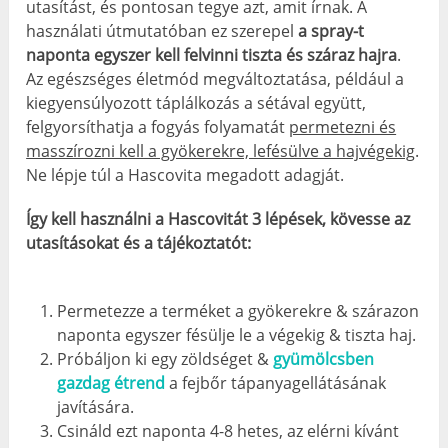
utasítást, és pontosan tegye azt, amit írnak. A
használati útmutatóban ez szerepel
a spray-t
naponta egyszer kell felvinni tiszta és száraz hajra
.
Az egészséges életmód megváltoztatása, például a
kiegyensúlyozott táplálkozás a sétával együtt,
felgyorsíthatja a fogyás folyamatát
permetezni és
masszírozni kell a gyökerekre, lefésülve a hajvégekig
.
Ne lépje túl a Hascovita megadott adagját.
Így kell használni a Hascovitát 3 lépések, kövesse az
utasításokat és a tájékoztatót:
Permetezze a terméket a gyökerekre & szárazon
naponta egyszer fésülje le a végekig & tiszta haj.
Próbáljon ki egy zöldséget &
gyümölcsben
gazdag étrend
a fejbőr tápanyagellátásának
javítására.
Csináld ezt naponta 4-8 hetes, az elérni kívánt