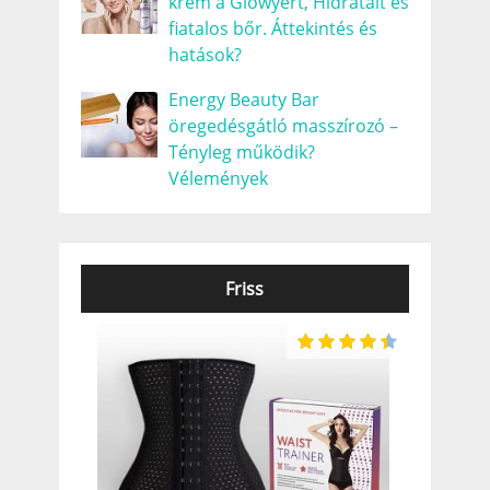
krém a Glowyért, Hidratált és
fiatalos bőr. Áttekintés és
hatások?
Energy Beauty Bar
öregedésgátló masszírozó –
Tényleg működik?
Vélemények
Friss