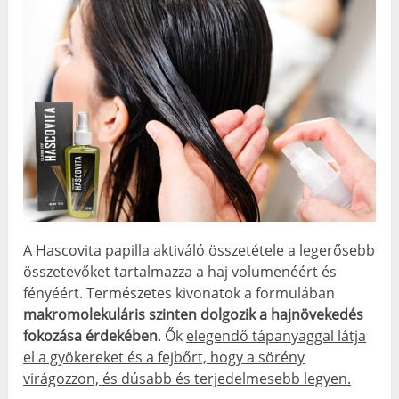
A Hascovita papilla aktiváló összetétele a legerősebb
összetevőket tartalmazza a haj volumenéért és
fényéért. Természetes kivonatok a formulában
makromolekuláris szinten dolgozik a hajnövekedés
fokozása érdekében
. Ők
elegendő tápanyaggal látja
el a gyökereket és a fejbőrt, hogy a sörény
virágozzon, és dúsabb és terjedelmesebb legyen.