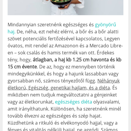
Mindannyian szeretnénk egészséges és
gyönyörű
haj.
De, néha, ezt nehéz elérni, a bőr és a bőr alatti
szövet potenciális fertőzésével kapcsolatos, Legyen
óvatos, mit rendel az Amazonon és a Mercado Libre-
en – sok csalás és hamis termék van ott. Érdekes
tény, hogy,
átlagban, a haj kb 1.25 cm havonta és kb
15 cm évente
. De az, hogy ez mennyiben történik
mindegyikünkkel, és hogy a hajunk lassabban vagy
gyorsabban nő, számos tényezőtől függ.
Néhányuk
életkorú, Egészség, genetikai hajlam, és a diéta
. És
miközben nem tudjuk megváltoztatni a génjeinket
vagy az életkorunkat,
egészséges diéta
olyasvalami,
amit irányíthatunk. Különösen, ha szeretnénk minél
tovább élvezni az egészséges és szép hajat.
Küzdhetünk a ritkuló és elvékonyodó hajjal, vagy a
fényes és vitalitás nélküli hajjal. ne aggódj. Számos