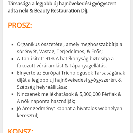
Társasága a legjobb új hajnövekedési gyógyszert
adta neki & Beauty Restauration Díj.
PROSZ:
Organikus összetétel, amely meghosszabbítja a
sörényét, Vastag, Terjedelmes, & Erős;
A Tanúsított 91% A hatékonyság biztosítja a
fokozott véráramlást & Tápanyagellátás;
Elnyerte az Európai Trichológusok Társaságának
díját a legjobb új hajnövekedési gyógyszerért &
Szépség helyreállítása;
Nincsenek mellékhatások & 5,000,000 Férfiak &
A nők naponta használják;
Jó árengedményt kaphat a hivatalos webhelyen
keresztül;
KONSZ: