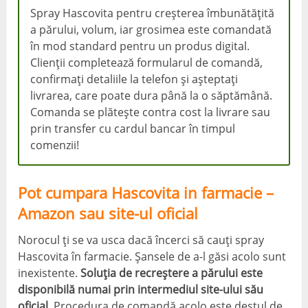
Spray Hascovita pentru creșterea îmbunătățită
a părului, volum, iar grosimea este comandată
în mod standard pentru un produs digital.
Clienții completează formularul de comandă,
confirmați detaliile la telefon și așteptați
livrarea, care poate dura până la o săptămână.
Comanda se plătește contra cost la livrare sau
prin transfer cu cardul bancar în timpul
comenzii!
Pot cumpara Hascovita in farmacie –
Amazon sau site-ul oficial
Norocul ți se va usca dacă încerci să cauți spray
Hascovita în farmacie. Șansele de a-l găsi acolo sunt
inexistente.
Soluția de recreștere a părului este
disponibilă numai prin intermediul site-ului său
oficial.
Procedura de comandă acolo este destul de