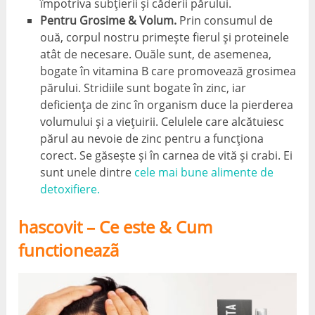
împotriva subțierii și căderii părului.
Pentru Grosime & Volum.
Prin consumul de
ouă, corpul nostru primește fierul și proteinele
atât de necesare. Ouăle sunt, de asemenea,
bogate în vitamina B care promovează grosimea
părului. Stridiile sunt bogate în zinc, iar
deficiența de zinc în organism duce la pierderea
volumului și a viețuirii. Celulele care alcătuiesc
părul au nevoie de zinc pentru a funcționa
corect. Se găsește și în carnea de vită și crabi. Ei
sunt unele dintre
cele mai bune alimente de
detoxifiere.
hascovit – Ce este & Cum
functioneazã