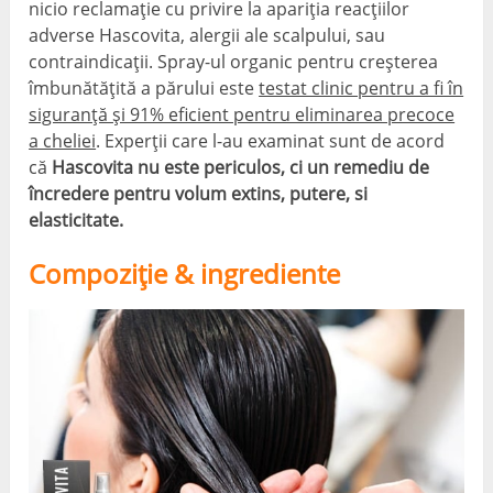
nicio reclamație cu privire la apariția reacțiilor
adverse Hascovita, alergii ale scalpului, sau
contraindicații. Spray-ul organic pentru creșterea
îmbunătățită a părului este
testat clinic pentru a fi în
siguranță și 91% eficient pentru eliminarea precoce
a cheliei
. Experții care l-au examinat sunt de acord
că
Hascovita nu este periculos, ci un remediu de
încredere pentru volum extins, putere, si
elasticitate.
Compoziţie & ingrediente