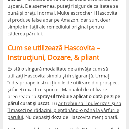
ușoară. De asemenea, puteți fi sigur de calitatea sa
bună și prețul normal. Multe escrocherii Hascovita
si produse false
apar pe Amazon, dar sunt doar
simple imitații ale remediului original pentru
căderea părului.
Cum se utilizează Hascovita –
Instrucțiuni, Dozare, & pliant
Există o singură modalitate de a învăța cum să
utilizați Hascovita simplu și în siguranță. Urmați
îndeaproape instrucțiunile de utilizare din prospect
și faceți exact ce spun ei. Manualul de utilizare
precizează că
spray-ul trebuie aplicat o dată pe zi pe
părul curat și uscat
. Tu
ar trebui să îl pulverizezi și să
îl masezi pe rădăcini, pieptănând-o până la vârfurile
părului
. Nu depășiți doza de Hascovita menționată.