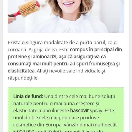
Există o singură modalitate de a purta părul, ca o
coroană. Ai grijă de ea. Este
compus în principal din
proteine ​​și aminoacizi, așa că asigurați-vă că
consumați mai mult pentru a-i spori frumusețea și
elasticitatea.
Aflați nevoile sale individuale și
răspundeți-le.
Linia de fund:
Una dintre cele mai bune soluții
naturale pentru o mai bună creștere și
elasticitate a părului este
hascovit
spray. Este
unul dintre cele mai populare produse
cosmetice din Europa, vânzând mai mult decât
5,000,000 copii. Soluția organică este, de