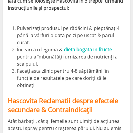
Iată cum se folosește Hascovita în 3 trepte, urmând
instrucțiunile și prospectul:
Pulverizați produsul pe rădăcini & pieptănați-l
până la vârfuri o dată pe zi pe uscat & părul
curat.
Încearcă o legumă &
dieta bogata in fructe
pentru a îmbunătăți furnizarea de nutrienți a
scalpului.
Faceți asta zilnic pentru 4-8 săptămâni, în
funcție de rezultatele pe care doriți să le
obțineți.
Hascovita Reclamatii despre efectele
secundare & Contraindicații
Atât bărbații, cât și femeile sunt uimiți de acțiunea
acestui spray pentru creșterea părului. Nu au emis