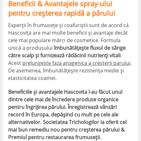
Beneficii & Avantajele spray-ului
pentru creșterea rapidă a părului
Experții în frumusețe și coafuriștii sunt de acord că
Hascovița are mai multe beneficii și avantaje decât
cele mai populare mărci de cosmetice. Formula
unică a produsului
îmbunătățește fluxul de sânge
către scalp și furnizează rădăcinii nutrienți vitali
.
Acest
prelungeste faza anagenica a cresterii parului
.
De asemenea, îmbunătățește rezistența medie și
elasticitatea coamei.
Beneficiile și avantajele Hascovita l-au făcut unul
dintre cele mai de încredere produse organice
pentru îngrijirea părului. Înregistrează vânzări
record în Europa, depășind cu mult pe cele ale
alternativelor. Societatea Trichologilor ia oferit cel
mai bun remediu nou pentru creșterea părului &
Premiul pentru restaurarea frumuseții.