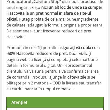
Producătorul „Calvitum Stop” distribuie produsul de
unul singur. Există
nici un alt loc de unde sa cumperi
Hascovita la un pret normal in afara de site-ul
oficial
. Puteți profita de
cele mai bune ingrediente
de calitate, adăugat la formula originală proprietară
.
De asemenea, sunt frecvente reduceri de pret
Hascovita.
Promoția în curs îți permite
asigurați-vă copia cu a
-50% Hascovita reducere de pret.
Doar vizitați
pagina web cu licență și completați cele mai bune
detalii în formularul digital. Un reprezentant al
clientului va
vă sună pentru a vă confirma cererea
de comandă.
Produsul ajunge în câteva zile și se
plătește prin 2 metode – COD la livrare sau transfer
cu cardul bancar în timpul comenzii.
Atenţie!