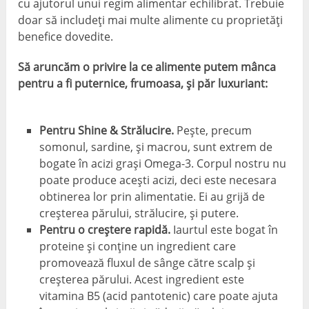
cu ajutorul unui regim alimentar echilibrat. Trebuie
doar să includeți mai multe alimente cu proprietăți
benefice dovedite.
Să aruncăm o privire la ce alimente putem mânca
pentru a fi puternice, frumoasa, și păr luxuriant:
Pentru Shine & Strălucire.
Peşte, precum
somonul, sardine, și macrou, sunt extrem de
bogate în acizi grași Omega-3. Corpul nostru nu
poate produce acești acizi, deci este necesara
obtinerea lor prin alimentatie. Ei au grijă de
creșterea părului, strălucire, și putere.
Pentru o creștere rapidă.
Iaurtul este bogat în
proteine ​​și conține un ingredient care
promovează fluxul de sânge către scalp și
creșterea părului. Acest ingredient este
vitamina B5 (acid pantotenic) care poate ajuta