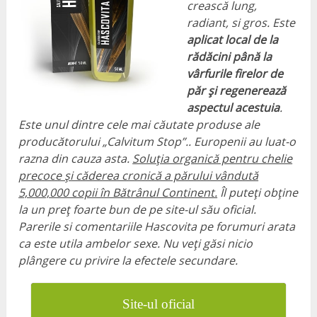
crească lung,
radiant, si gros. Este
aplicat local de la
rădăcini până la
vârfurile firelor de
păr și regenerează
aspectul acestuia
.
Este unul dintre cele mai căutate produse ale
producătorului „Calvitum Stop”.. Europenii au luat-o
razna din cauza asta.
Soluția organică pentru chelie
precoce și căderea cronică a părului vândută
5,000,000 copii în Bătrânul Continent.
Îl puteți obține
la un preț foarte bun de pe site-ul său oficial.
Parerile si comentariile Hascovita pe forumuri arata
ca este utila ambelor sexe. Nu veți găsi nicio
plângere cu privire la efectele secundare.
Site-ul oficial