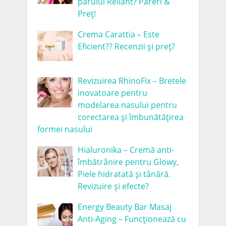
părului Reliant? Păreri &
Preț!
Crema Carattia – Este
Eficient?? Recenzii și preț?
Revizuirea RhinoFix – Bretele
inovatoare pentru
modelarea nasului pentru
corectarea și îmbunătățirea
formei nasului
Hialuronika – Cremă anti-
îmbătrânire pentru Glowy,
Piele hidratată și tânără.
Revizuire și efecte?
Energy Beauty Bar Masaj
Anti-Aging – Funcționează cu