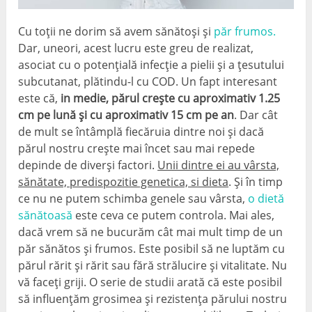
Cu toții ne dorim să avem sănătoși și
păr frumos.
Dar, uneori, acest lucru este greu de realizat,
asociat cu o potențială infecție a pielii și a țesutului
subcutanat, plătindu-l cu COD. Un fapt interesant
este că,
in medie, părul crește cu aproximativ 1.25
cm pe lună și cu aproximativ 15 cm pe an
. Dar cât
de mult se întâmplă fiecăruia dintre noi și dacă
părul nostru crește mai încet sau mai repede
depinde de diverși factori.
Unii dintre ei au vârsta,
sănătate, predispozitie genetica, si dieta
. Și în timp
ce nu ne putem schimba genele sau vârsta,
o dietă
sănătoasă
este ceva ce putem controla. Mai ales,
dacă vrem să ne bucurăm cât mai mult timp de un
păr sănătos și frumos. Este posibil să ne luptăm cu
părul rărit și rărit sau fără strălucire și vitalitate. Nu
vă faceți griji. O serie de studii arată că este posibil
să influențăm grosimea și rezistența părului nostru