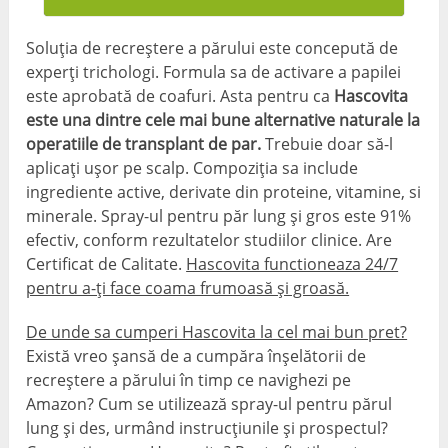
Soluția de recreștere a părului este concepută de
experți trichologi. Formula sa de activare a papilei
este aprobată de coafuri. Asta pentru ca
Hascovita
este una dintre cele mai bune alternative naturale la
operatiile de transplant de par.
Trebuie doar să-l
aplicați ușor pe scalp. Compoziția sa include
ingrediente active, derivate din proteine, vitamine, si
minerale. Spray-ul pentru păr lung și gros este 91%
efectiv, conform rezultatelor studiilor clinice. Are
Certificat de Calitate.
Hascovita functioneaza 24/7
pentru a-ți face coama frumoasă și groasă.
De unde sa cumperi Hascovita la cel mai bun pret?
Există vreo șansă de a cumpăra înșelătorii de
recreștere a părului în timp ce navighezi pe
Amazon? Cum se utilizează spray-ul pentru părul
lung și des, urmând instrucțiunile și prospectul?