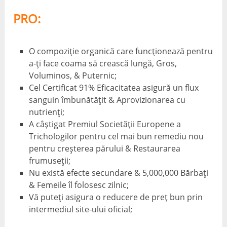
PRO:
O compoziție organică care funcționează pentru
a-ți face coama să crească lungă, Gros,
Voluminos, & Puternic;
Cel Certificat 91% Eficacitatea asigură un flux
sanguin îmbunătățit & Aprovizionarea cu
nutrienți;
A câștigat Premiul Societății Europene a
Trichologilor pentru cel mai bun remediu nou
pentru creșterea părului & Restaurarea
frumuseții;
Nu există efecte secundare & 5,000,000 Bărbați
& Femeile îl folosesc zilnic;
Vă puteți asigura o reducere de preț bun prin
intermediul site-ului oficial;