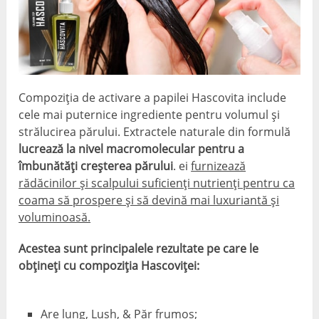
Compoziția de activare a papilei Hascovita include
cele mai puternice ingrediente pentru volumul și
strălucirea părului. Extractele naturale din formulă
lucrează la nivel macromolecular pentru a
îmbunătăți creșterea părului
. ei
furnizează
rădăcinilor și scalpului suficienți nutrienți pentru ca
coama să prospere și să devină mai luxuriantă și
voluminoasă.
Acestea sunt principalele rezultate pe care le
obțineți cu compoziția Hascoviței:
Are lung, Lush, & Păr frumos;