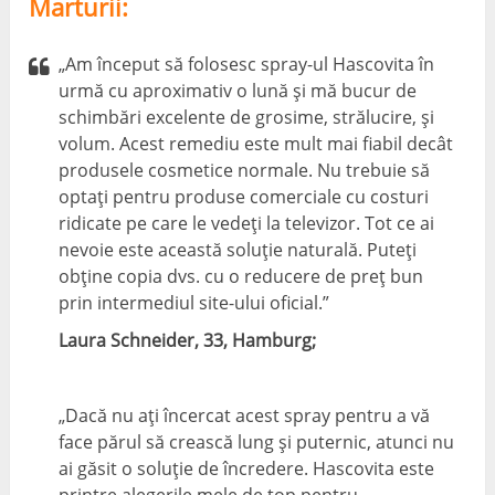
Marturii:
„Am început să folosesc spray-ul Hascovita în
urmă cu aproximativ o lună și mă bucur de
schimbări excelente de grosime, strălucire, și
volum. Acest remediu este mult mai fiabil decât
produsele cosmetice normale. Nu trebuie să
optați pentru produse comerciale cu costuri
ridicate pe care le vedeți la televizor. Tot ce ai
nevoie este această soluție naturală. Puteți
obține copia dvs. cu o reducere de preț bun
prin intermediul site-ului oficial.”
Laura Schneider, 33, Hamburg;
„Dacă nu ați încercat acest spray pentru a vă
face părul să crească lung și puternic, atunci nu
ai găsit o soluție de încredere. Hascovita este
printre alegerile mele de top pentru