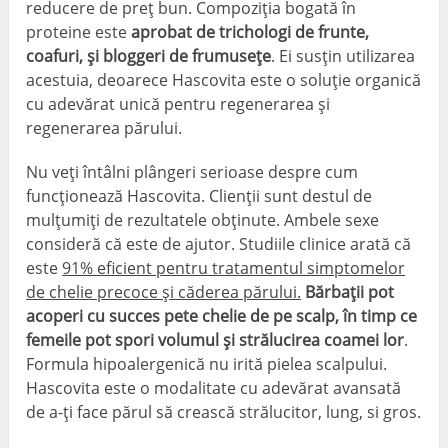
reducere de preț bun. Compoziția bogată în
proteine ​​este
aprobat de trichologi de frunte,
coafuri, și bloggeri de frumusețe
. Ei susțin utilizarea
acestuia, deoarece Hascovita este o soluție organică
cu adevărat unică pentru regenerarea și
regenerarea părului.
Nu veți întâlni plângeri serioase despre cum
funcționează Hascovita. Clienții sunt destul de
mulțumiți de rezultatele obținute. Ambele sexe
consideră că este de ajutor. Studiile clinice arată că
este
91% eficient pentru tratamentul simptomelor
de chelie precoce și căderea părului.
Bărbații pot
acoperi cu succes pete chelie de pe scalp, în timp ce
femeile pot spori volumul și strălucirea coamei lor
.
Formula hipoalergenică nu irită pielea scalpului.
Hascovita este o modalitate cu adevărat avansată
de a-ți face părul să crească strălucitor, lung, si gros.