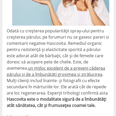
Odată cu creșterea popularității spray-ului pentru
creșterea părului, pe forumuri nu se gasesc pareri si
comentarii negative Hascovita. Remediul organic
pentru rezistență și elasticitate sporită a părului
este adorat atât de bărbații, cât și de femeile care
doresc să acopere pete de chelie. Este, de
asemenea
un mijloc excelent de a preveni căderea
părului și de a îmbunătăți grosimea și strălucirea
.
Mulți clienți includ înainte- și fotografii cu efecte
secundare în mărturiile lor. Ele arată cât de repede
are loc regenerarea. Experții trihologi confirmă asta
Hascovita este o modalitate sigură de a îmbunătăți
atât sănătatea, cât și frumusețea coamei tale.