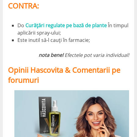
CONTRA:
Do
Curățări regulate pe bază de plante
În timpul
aplicării spray-ului;
Este inutil să-l cauți în farmacie;
nota bene!
Efectele pot varia individual!
Opinii Hascovita & Comentarii pe
forumuri