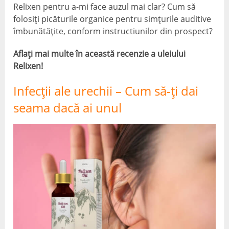
Relixen pentru a-mi face auzul mai clar? Cum să
folosiți picăturile organice pentru simțurile auditive
îmbunătățite, conform instructiunilor din prospect?
Aflați mai multe în această recenzie a uleiului
Relixen!
Infecții ale urechii – Cum să-ți dai
seama dacă ai unul