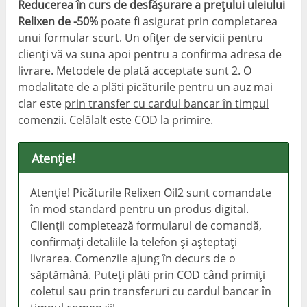
Reducerea în curs de desfășurare a prețului uleiului
Relixen de -50%
poate fi asigurat prin completarea
unui formular scurt. Un ofițer de servicii pentru
clienți vă va suna apoi pentru a confirma adresa de
livrare. Metodele de plată acceptate sunt 2. O
modalitate de a plăti picăturile pentru un auz mai
clar este
prin transfer cu cardul bancar în timpul
comenzii.
Celălalt este COD la primire.
Atenţie!
Atenţie! Picăturile Relixen Oil2 sunt comandate
în mod standard pentru un produs digital.
Clienții completează formularul de comandă,
confirmați detaliile la telefon și așteptați
livrarea. Comenzile ajung în decurs de o
săptămână. Puteți plăti prin COD când primiți
coletul sau prin transferuri cu cardul bancar în