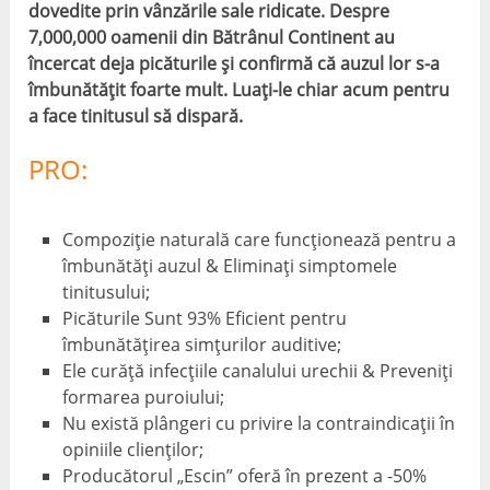
dovedite prin vânzările sale ridicate. Despre
7,000,000 oamenii din Bătrânul Continent au
încercat deja picăturile și confirmă că auzul lor s-a
îmbunătățit foarte mult. Luați-le chiar acum pentru
a face tinitusul să dispară.
PRO:
Compoziție naturală care funcționează pentru a
îmbunătăți auzul & Eliminați simptomele
tinitusului;
Picăturile Sunt 93% Eficient pentru
îmbunătățirea simțurilor auditive;
Ele curăță infecțiile canalului urechii & Preveniți
formarea puroiului;
Nu există plângeri cu privire la contraindicații în
opiniile clienților;
Producătorul „Escin” oferă în prezent a -50%