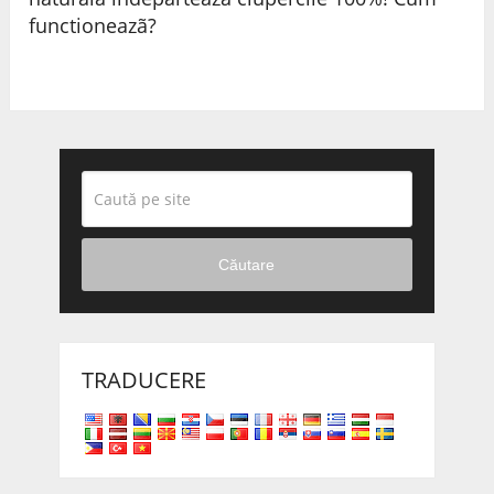
functioneazã?
Căutare
TRADUCERE