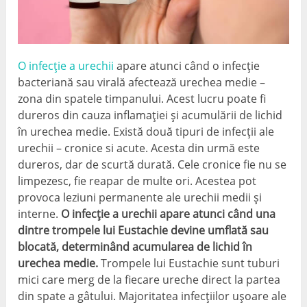
O infecție a urechii
apare atunci când o infecție
bacteriană sau virală afectează urechea medie –
zona din spatele timpanului. Acest lucru poate fi
dureros din cauza inflamației și acumulării de lichid
în urechea medie. Există două tipuri de infecții ale
urechii – cronice si acute. Acesta din urmă este
dureros, dar de scurtă durată. Cele cronice fie nu se
limpezesc, fie reapar de multe ori. Acestea pot
provoca leziuni permanente ale urechii medii și
interne.
O infecție a urechii apare atunci când una
dintre trompele lui Eustachie devine umflată sau
blocată, determinând acumularea de lichid în
urechea medie.
Trompele lui Eustachie sunt tuburi
mici care merg de la fiecare ureche direct la partea
din spate a gâtului. Majoritatea infecțiilor ușoare ale