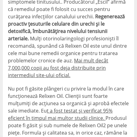
simptomele tinitusului.. Producătorul „Escil” afirmă
că remediul poate fi folosit cu succes pentru
curățarea infecțiilor canalului urechii.
Regenerează
proactiv țesuturile celulare din urechi și le
detoxifică, îmbunătățirea nivelului tensiunii
arteriale.
Mulți otorinolaringologi profesioniști îl
recomandă, spunând că Relixen Oil este unul dintre
cele mai bune remedii organice pentru tratarea
problemelor cronice de auz.
Mai mult decât
7,000,000 copii au fost deja distribuite prin
intermediul site-ului oficial.
Nu pot fi găsite plângeri cu privire la modul în care
funcționează Relixen Oil. Clienții sunt foarte
mulțumiți de acțiunea sa organică și aprobă efectele
sale imediate. Eu
t a fost testat și verificat 95%
eficient în timpul mai multor studii clinice.
Produsul
poate fi găsit și sub numele de Relixen Oil2 pe unele
piețe. Formula și calitatea sa, in orice caz, rămâne la