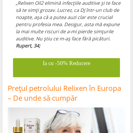
„Relixen Oil2 elimină infecțiile auditive și te face
să te simți grozav. Lucrez, ca DJ într-un club de
noapte, așa că a putea auzi clar este crucial
pentru profesia mea. Desigur, asta mă expune
la mai multe riscuri de a-mi pierde simțurile
auditive. Nu știu ce m-aș face fără picături.
Rupert, 34;
Ia cu -50% Reducere
Prețul petrolului Relixen în Europa
– De unde să cumpăr