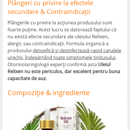
Plângeri cu privire la efectele
secundare & Contraindicații
Plângerile cu privire la acțiunea produsului sunt
foarte puține. Acest lucru se datorează faptului că
nu există efecte secundare ale uleiului Relixen,
alergii, sau contraindicații. Formula organică a
produsului
detoxifică și dezinfectează rapid canalele
urechii, îndepărtând toate simptomele tinitusului
.
Otorinolaringologii experți confirmă asta
Uleiul
Relixen nu este periculos, dar excelent pentru buna
capacitate de auz.
Compoziţie & ingrediente