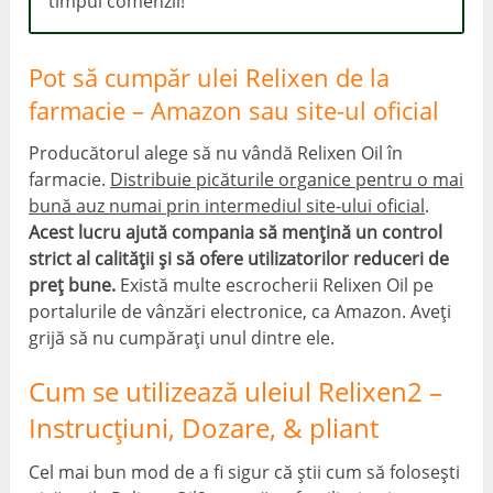
timpul comenzii!
Pot să cumpăr ulei Relixen de la
farmacie – Amazon sau site-ul oficial
Producătorul alege să nu vândă Relixen Oil în
farmacie.
Distribuie picăturile organice pentru o mai
bună auz numai prin intermediul site-ului oficial
.
Acest lucru ajută compania să mențină un control
strict al calității și să ofere utilizatorilor reduceri de
preț bune.
Există multe escrocherii Relixen Oil pe
portalurile de vânzări electronice, ca Amazon. Aveți
grijă să nu cumpărați unul dintre ele.
Cum se utilizează uleiul Relixen2 –
Instrucțiuni, Dozare, & pliant
Cel mai bun mod de a fi sigur că știi cum să folosești