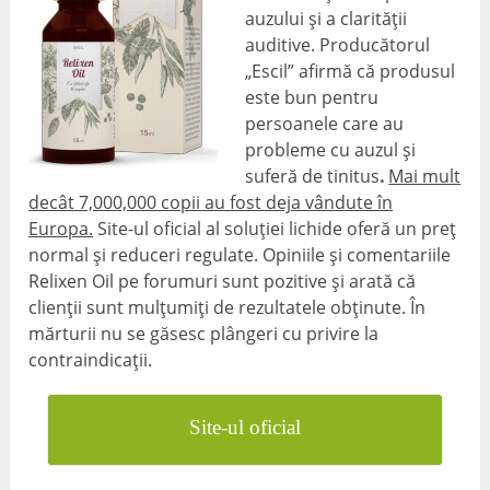
auzului și a clarității
auditive. Producătorul
„Escil” afirmă că produsul
este bun pentru
persoanele care au
probleme cu auzul și
suferă de tinitus
.
Mai mult
decât 7,000,000 copii au fost deja vândute în
Europa.
Site-ul oficial al soluției lichide oferă un preț
normal și reduceri regulate. Opiniile și comentariile
Relixen Oil pe forumuri sunt pozitive și arată că
clienții sunt mulțumiți de rezultatele obținute. În
mărturii nu se găsesc plângeri cu privire la
contraindicații.
Site-ul oficial