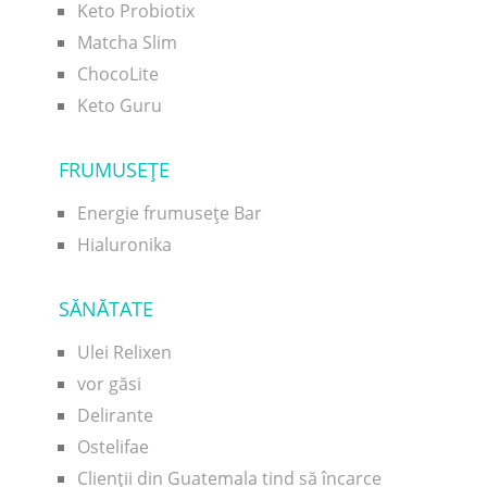
Keto Probiotix
Matcha Slim
ChocoLite
Keto Guru
FRUMUSEŢE
Energie frumusețe Bar
Hialuronika
SĂNĂTATE
Ulei Relixen
vor găsi
Delirante
Ostelifae
Clienții din Guatemala tind să încarce