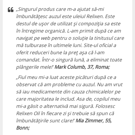
„Singurul produs care m-a ajutat să-mi
îmbunătățesc auzul este uleiul Relixen. Este
destul de ușor de utilizat și compoziția sa este
în întregime organică. L-am primit după ce am
navigat pe web pentru o soluție la tinitusul care
mă tulburase în ultimele luni. Site-ul oficial a
oferit reduceri bune la preț așa că l-am
comandat. Într-o singură lună, a eliminat toate
plângerile mele!’
Mark Columb, 37, Roma;
„Fiul meu mi-a luat aceste picături după ce a
observat că am probleme cu auzul. Nu am vrut
să iau medicamente din cauza chimicalelor pe
care majoritatea le includ. Asa de, copilul meu
mi-a găsit o alternativă mai sigură. Folosesc
Relixen Oil în fiecare zi și trebuie să spun că
îmbunătățirile sunt clare!’
Mia Zimmer, 55,
Bonn;