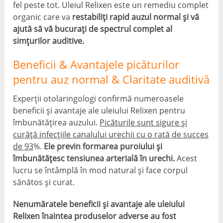
fel peste tot. Uleiul Relixen este un remediu complet
organic care va
restabiliți rapid auzul normal și vă
ajută să vă bucurați de spectrul complet al
simțurilor auditive.
Beneficii & Avantajele picăturilor
pentru auz normal & Claritate auditivă
Experții otolaringologi confirmă numeroasele
beneficii și avantaje ale uleiului Relixen pentru
îmbunătățirea auzului.
Picăturile sunt sigure și
curăță infecțiile canalului urechii cu o rată de succes
de 93
%.
Ele previn formarea puroiului și
îmbunătățesc tensiunea arterială în urechi.
Acest
lucru se întâmplă în mod natural și face corpul
sănătos și curat.
Nenumăratele beneficii și avantaje ale uleiului
Relixen înaintea produselor adverse au fost