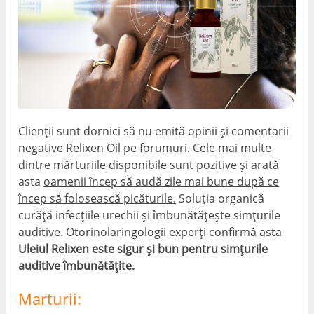
Clienții sunt dornici să nu emită opinii și comentarii
negative Relixen Oil pe forumuri. Cele mai multe
dintre mărturiile disponibile sunt pozitive și arată
asta
oamenii încep să audă zile mai bune după ce
încep să folosească picăturile.
Soluția organică
curăță infecțiile urechii și îmbunătățește simțurile
auditive. Otorinolaringologii experți confirmă asta
Uleiul Relixen este sigur și bun pentru simțurile
auditive îmbunătățite.
Marturii: