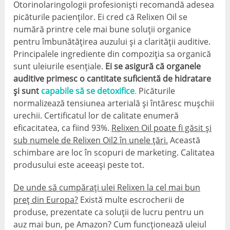
Otorinolaringologii profesioniști recomandă adesea
picăturile pacienților. Ei cred că Relixen Oil se
numără printre cele mai bune soluții organice
pentru îmbunătățirea auzului și a clarității auditive.
Principalele ingrediente din compoziția sa organică
sunt uleiurile esențiale.
Ei se asigură că organele
auditive primesc o cantitate suficientă de hidratare
și sunt
capabile să se detoxifice
.
Picăturile
normalizează tensiunea arterială și întăresc mușchii
urechii. Certificatul lor de calitate enumeră
eficacitatea, ca fiind 93%.
Relixen Oil poate fi găsit și
sub numele de Relixen Oil2 în unele țări.
Această
schimbare are loc în scopuri de marketing. Calitatea
produsului este aceeași peste tot.
De unde să cumpărați ulei Relixen la cel mai bun
preț din Europa?
Există multe escrocherii de
produse, prezentate ca soluții de lucru pentru un
auz mai bun, pe Amazon? Cum funcționează uleiul