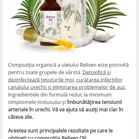
Compoziția organică a uleiului Relixen este potrivită
pentru toate grupele de vârstă.
Detoxifică și
dezinfectează țesuturile moi, curățarea infecțiilor
canalului urechii și eliminarea problemelor de auz.
Ingredientele din formulă reduc la minimum
simptomele tinitusului și
îmbunătățirea tensiunii
arteriale în urechi. Vă va ajuta să auziți mai clar în
câteva zile.
Acestea sunt principalele rezultate pe care le
obțineți cu compoziția Relixen Oil: