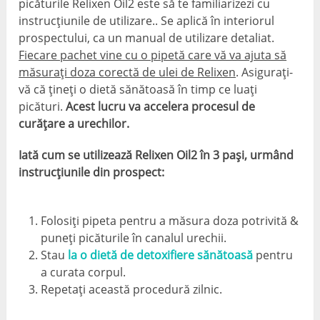
picăturile Relixen Oil2 este să te familiarizezi cu
instrucțiunile de utilizare.. Se aplică în interiorul
prospectului, ca un manual de utilizare detaliat.
Fiecare pachet vine cu o pipetă care vă va ajuta să
măsurați doza corectă de ulei de Relixen
. Asigurați-
vă că țineți o dietă sănătoasă în timp ce luați
picături.
Acest lucru va accelera procesul de
curățare a urechilor.
Iată cum se utilizează Relixen Oil2 în 3 pași, urmând
instrucțiunile din prospect:
Folosiți pipeta pentru a măsura doza potrivită &
puneți picăturile în canalul urechii.
Stau
la o dietă de detoxifiere sănătoasă
pentru
a curata corpul.
Repetați această procedură zilnic.