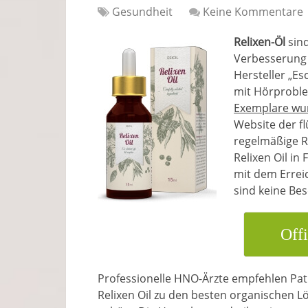
Gesundheit
Keine Kommentare
Relixen-Öl
sin
Verbesserung 
Hersteller „Es
mit Hörproble
Exemplare wur
Website der f
regelmäßige 
Relixen Oil in
mit dem Errei
sind keine Be
Offi
Professionelle HNO-Ärzte empfehlen Pati
Relixen Oil zu den besten organischen 