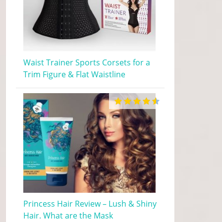
Waist Trainer Sports Corsets for a
Trim Figure & Flat Waistline
Princess Hair Review – Lush & Shiny
Hair. What are the Mask