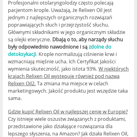
Profesjonalni otolaryngolodzy często polecają
pacjentom krople. Uważają, że Relixen Oil jest
jednym z najlepszych organicznych rozwiązań
poprawiających słuch i przejrzystość słuchu.
Głównymi składnikami w jego organicznym składzie
są olejki eteryczne.
Dbają o to, aby narządy słuchu
były odpowiednio nawodnione i są
zdolne do
detoksykacji
.
Krople normalizują ciśnienie krwi i
wzmacniają mięśnie ucha. Ich Certyfikat Jakości
wymienia skuteczność, jako istota 93%.
W niektórych
krajach Relixen Oil występuje również pod nazwą
Relixen Oil2.
Ta zmiana ma miejsce w celach
marketingowych. Jakość produktu jest wszędzie taka
sama.
Gdzie kupić Relixen Oil w najlepszej cenie w Europie?
Czy istnieje wiele oszustw związanych z produktami,
przedstawione jako działające rozwiązania dla
lepszego słyszenia, na Amazon? Jak działa Relixen Oil,