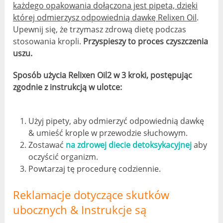
każdego opakowania dołączona jest pipeta, dzięki
której odmierzysz odpowiednią dawkę Relixen Oil
.
Upewnij się, że trzymasz zdrową dietę podczas
stosowania kropli.
Przyspieszy to proces czyszczenia
uszu.
Sposób użycia Relixen Oil2 w 3 kroki, postępując
zgodnie z instrukcją w ulotce:
Użyj pipety, aby odmierzyć odpowiednią dawkę
& umieść krople w przewodzie słuchowym.
Zostawać
na zdrowej diecie detoksykacyjnej
aby
oczyścić organizm.
Powtarzaj tę procedurę codziennie.
Reklamacje dotyczące skutków
ubocznych & Instrukcje są