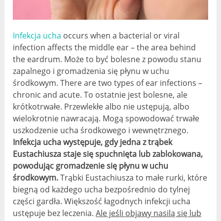
Infekcja ucha
occurs when a bacterial or viral
infection affects the middle ear
–
the area behind
the eardrum
. Może to być bolesne z powodu stanu
zapalnego i gromadzenia się płynu w uchu
środkowym.
There are two types of ear infections
–
chronic and acute
. To ostatnie jest bolesne, ale
krótkotrwałe. Przewlekłe albo nie ustępują, albo
wielokrotnie nawracają. Mogą spowodować trwałe
uszkodzenie ucha środkowego i wewnętrznego.
Infekcja ucha występuje, gdy jedna z trąbek
Eustachiusza staje się spuchnięta lub zablokowana,
powodując gromadzenie się płynu w uchu
środkowym.
Trąbki Eustachiusza to małe rurki, które
biegną od każdego ucha bezpośrednio do tylnej
części gardła. Większość łagodnych infekcji ucha
ustępuje bez leczenia.
Ale jeśli objawy nasilą się lub