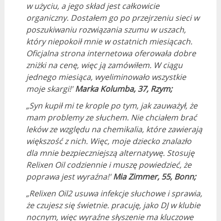
w użyciu, a jego skład jest całkowicie
organiczny. Dostałem go po przejrzeniu sieci w
poszukiwaniu rozwiązania szumu w uszach,
który niepokoił mnie w ostatnich miesiącach.
Oficjalna strona internetowa oferowała dobre
zniżki na cenę, więc ją zamówiłem. W ciągu
jednego miesiąca, wyeliminowało wszystkie
moje skargi!'
Marka Kolumba, 37, Rzym;
„Syn kupił mi te krople po tym, jak zauważył, że
mam problemy ze słuchem. Nie chciałem brać
leków ze względu na chemikalia, które zawierają
większość z nich. Więc, moje dziecko znalazło
dla mnie bezpieczniejszą alternatywę. Stosuję
Relixen Oil codziennie i muszę powiedzieć, że
poprawa jest wyraźna!'
Mia Zimmer, 55, Bonn;
„Relixen Oil2 usuwa infekcje słuchowe i sprawia,
że ​​czujesz się świetnie. pracuję, jako DJ w klubie
nocnym, więc wyraźne słyszenie ma kluczowe