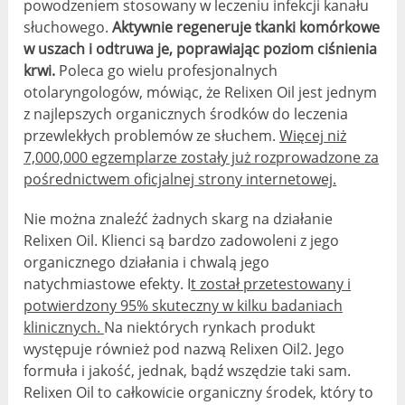
powodzeniem stosowany w leczeniu infekcji kanału
słuchowego.
Aktywnie regeneruje tkanki komórkowe
w uszach i odtruwa je, poprawiając poziom ciśnienia
krwi.
Poleca go wielu profesjonalnych
otolaryngologów, mówiąc, że Relixen Oil jest jednym
z najlepszych organicznych środków do leczenia
przewlekłych problemów ze słuchem.
Więcej niż
7,000,000 egzemplarze zostały już rozprowadzone za
pośrednictwem oficjalnej strony internetowej.
Nie można znaleźć żadnych skarg na działanie
Relixen Oil. Klienci są bardzo zadowoleni z jego
organicznego działania i chwalą jego
natychmiastowe efekty. I
t został przetestowany i
potwierdzony 95% skuteczny w kilku badaniach
klinicznych.
Na niektórych rynkach produkt
występuje również pod nazwą Relixen Oil2. Jego
formuła i jakość, jednak, bądź wszędzie taki sam.
Relixen Oil to całkowicie organiczny środek, który to