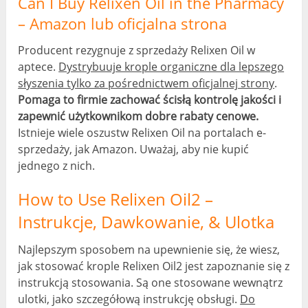
Can I Buy Relixen Oil in the Pharmacy
– Amazon lub oficjalna strona
Producent rezygnuje z sprzedaży Relixen Oil w
aptece.
Dystrybuuje krople organiczne dla lepszego
słyszenia tylko za pośrednictwem oficjalnej strony
.
Pomaga to firmie zachować ścisłą kontrolę jakości i
zapewnić użytkownikom dobre rabaty cenowe.
Istnieje wiele oszustw Relixen Oil na portalach e-
sprzedaży, jak Amazon. Uważaj, aby nie kupić
jednego z nich.
How to Use Relixen Oil2
–
Instrukcje, Dawkowanie, & Ulotka
Najlepszym sposobem na upewnienie się, że wiesz,
jak stosować krople Relixen Oil2 jest zapoznanie się z
instrukcją stosowania. Są one stosowane wewnątrz
ulotki, jako szczegółową instrukcję obsługi.
Do