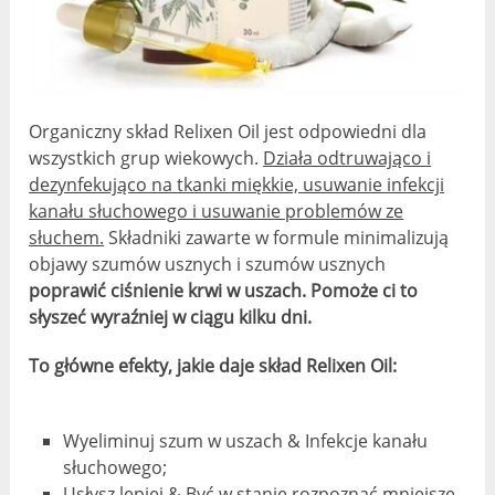
Organiczny skład Relixen Oil jest odpowiedni dla
wszystkich grup wiekowych.
Działa odtruwająco i
dezynfekująco na tkanki miękkie, usuwanie infekcji
kanału słuchowego i usuwanie problemów ze
słuchem.
Składniki zawarte w formule minimalizują
objawy szumów usznych i szumów usznych
poprawić ciśnienie krwi w uszach. Pomoże ci to
słyszeć wyraźniej w ciągu kilku dni.
To główne efekty, jakie daje skład Relixen Oil:
Wyeliminuj szum w uszach & Infekcje kanału
słuchowego;
Usłysz lepiej & Być w stanie rozpoznać mniejsze