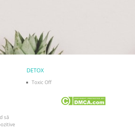
DETOX
Toxic Off
nd să
pozitive