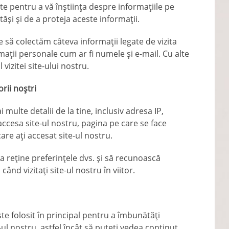
te pentru a vă înștiința despre informațiile pe
ăși și de a proteja aceste informații.
e să colectăm câteva informații legate de vizita
mații personale cum ar fi numele și e-mail. Cu alte
 vizitei site-ului nostru.
rii noștri
 multe detalii de la tine, inclusiv adresa IP,
 accesa site-ul nostru, pagina pe care se face
are ați accesat site-ul nostru.
 reține preferințele dvs. și să recunoască
ând vizitați site-ul nostru în viitor.
te folosit în principal pentru a îmbunătăți
ul nostru, astfel încât să puteți vedea conținut