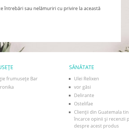
ce întrebări sau nelămuriri cu privire la această
USEŢE
SĂNĂTATE
gie frumusețe Bar
Ulei Relixen
uronika
vor găsi
Delirante
Ostelifae
Clienții din Guatemala ti
încarce opinii și recenzii 
despre acest produs