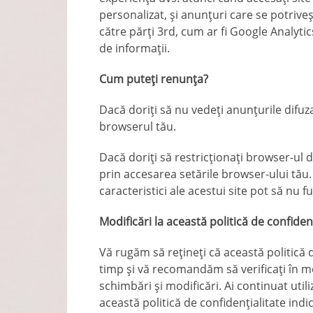
personalizat, și anunțuri care se potriveș
către părți 3rd, cum ar fi Google Analytic
de informații.
Cum puteți renunța?
Dacă doriți să nu vedeți anunțurile difuz
browserul tău.
Dacă doriți să restricționați browser-ul d
prin accesarea setările browser-ului tău.
caracteristici ale acestui site pot să nu 
Modificări la această politică de confiden
Vă rugăm să rețineți că această politică 
timp și vă recomandăm să verificați în 
schimbări și modificări. Ai continuat util
această politică de confidențialitate indi