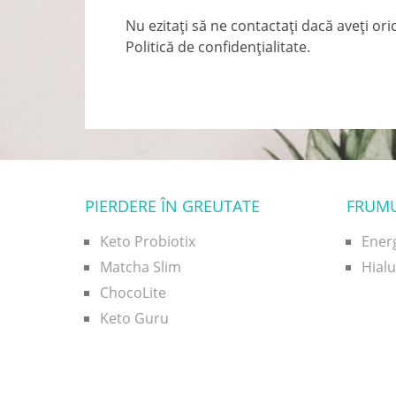
Nu ezitați să ne contactați dacă aveți ori
Politică de confidențialitate.
PIERDERE ÎN GREUTATE
FRUM
Keto Probiotix
Ener
Matcha Slim
Hial
ChocoLite
Keto Guru