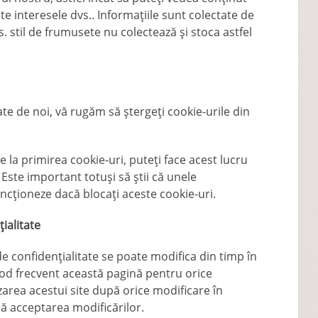
te interesele dvs.. Informațiile sunt colectate de
s. stil de frumusete nu colectează și stoca astfel
ate de noi, vă rugăm să ștergeți cookie-urile din
e la primirea cookie-uri, puteți face acest lucru
 Este important totuși să știi că unele
funcționeze dacă blocați aceste cookie-uri.
țialitate
de confidențialitate se poate modifica din timp în
mod frecvent această pagină pentru orice
izarea acestui site după orice modificare în
că acceptarea modificărilor.