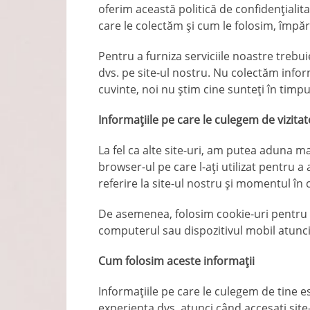
oferim această politică de confidențialita
care le colectăm și cum le folosim, împărt
Pentru a furniza serviciile noastre trebui
dvs. pe site-ul nostru. Nu colectăm infor
cuvinte, noi nu știm cine sunteți în timpul
Informațiile pe care le culegem de vizitato
La fel ca alte site-uri, am putea aduna mai
browser-ul pe care l-ați utilizat pentru a
referire la site-ul nostru și momentul în c
De asemenea, folosim cookie-uri pentru a
computerul sau dispozitivul mobil atunci c
Cum folosim aceste informații
Informațiile pe care le culegem de tine es
experiența dvs. atunci când accesați site-