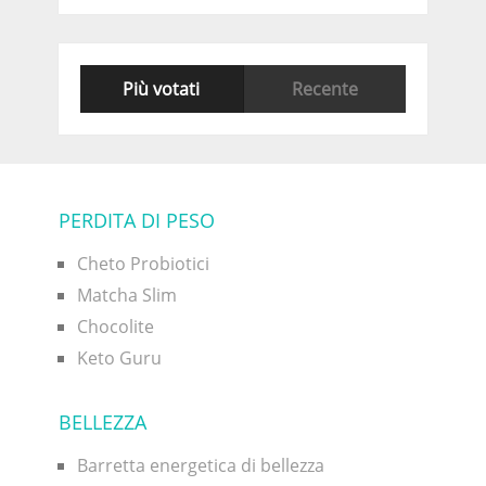
Più votati
Recente
PERDITA DI PESO
Cheto Probiotici
Matcha Slim
Chocolite
Keto Guru
BELLEZZA
Barretta energetica di bellezza