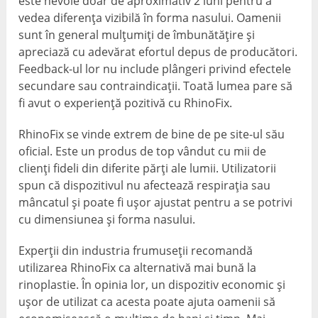
este nevoie doar de aproximativ 2 luni pentru a
vedea diferența vizibilă în forma nasului. Oamenii
sunt în general mulțumiți de îmbunătățire și
apreciază cu adevărat efortul depus de producători.
Feedback-ul lor nu include plângeri privind efectele
secundare sau contraindicații. Toată lumea pare să
fi avut o experiență pozitivă cu RhinoFix.
RhinoFix se vinde extrem de bine de pe site-ul său
oficial. Este un produs de top vândut cu mii de
clienți fideli din diferite părți ale lumii. Utilizatorii
spun că dispozitivul nu afectează respirația sau
mâncatul și poate fi ușor ajustat pentru a se potrivi
cu dimensiunea și forma nasului.
Experții din industria frumuseții recomandă
utilizarea RhinoFix ca alternativă mai bună la
rinoplastie. În opinia lor, un dispozitiv economic și
ușor de utilizat ca acesta poate ajuta oamenii să