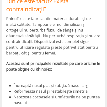
Din ce este făcut? Există
contraindicații?
RhinoFix este fabricat din material durabil și de
înaltă calitate. Tampoanele moi din silicon și
ortogelul nu perturbă fluxul de sânge și nu
dăunează sănătății.. Nu perturbă respirația și nu are
contraindicații. Dispozitivul este complet sigur
pentru utilizare regulată și este potrivit atât pentru
bărbați, cât și pentru femei.
Acestea sunt principalele rezultate pe care oricine le
poate obține cu RhinoFix:
Îndreaptă nasul plat și subțiază nasul larg
Reformează nasul și restabilește simetria
Netezește cocoașele și umflăturile de pe puntea
nasului