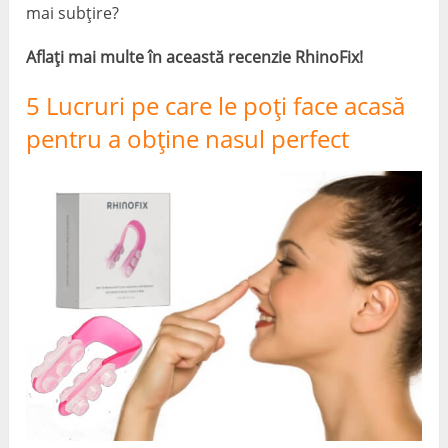
mai subțire?
Aflați mai multe în această recenzie RhinoFix!
5 Lucruri pe care le poți face acasă
pentru a obține nasul perfect