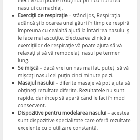
efect vizual poate fi obținut prin conturarea
nasului cu machiaj.
Exerciții de respirație
– stând jos, Respirația
adâncă și blocarea unei găuri în timp ce respiră
împreună cu cealaltă ajută la întărirea nasului și
le face mai ascuțite. Efectuarea zilnică a
exercițiilor de respirație vă poate ajuta să vă
relaxați și să vă remodelați nasul pe termen
lung.
Se mișcă
– dacă vrei un nas mai lat, puteți să vă
mișcați nasul cel puțin cinci minute pe zi.
Masajul nasului
– diferite masaje vă pot ajuta să
obțineți rezultate diferite. Rezultatele nu sunt
rapide, dar încep să apară când le faci în mod
consecvent.
Dispozitive pentru modelarea nasului
– acestea
sunt dispozitive specializate care oferă rezultate
excelente cu o utilizare constantă.