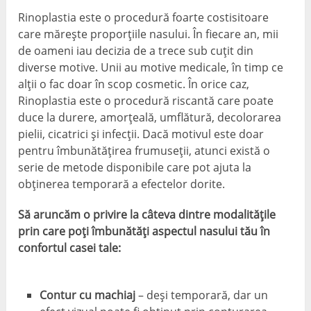
Rinoplastia este o procedură foarte costisitoare
care mărește proporțiile nasului. În fiecare an, mii
de oameni iau decizia de a trece sub cuțit din
diverse motive. Unii au motive medicale, în timp ce
alții o fac doar în scop cosmetic. În orice caz,
Rinoplastia este o procedură riscantă care poate
duce la durere, amorţeală, umflătură, decolorarea
pielii, cicatrici și infecții. Dacă motivul este doar
pentru îmbunătățirea frumuseții, atunci există o
serie de metode disponibile care pot ajuta la
obținerea temporară a efectelor dorite.
Să aruncăm o privire la câteva dintre modalitățile
prin care poți îmbunătăți aspectul nasului tău în
confortul casei tale:
Contur cu machiaj
– deși temporară, dar un