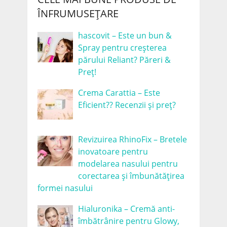
ÎNFRUMUSEȚARE
hascovit – Este un bun &
Spray pentru creșterea
părului Reliant? Păreri &
Preț!
Crema Carattia – Este
Eficient?? Recenzii și preț?
Revizuirea RhinoFix – Bretele
inovatoare pentru
modelarea nasului pentru
corectarea și îmbunătățirea
formei nasului
Hialuronika – Cremă anti-
îmbătrânire pentru Glowy,