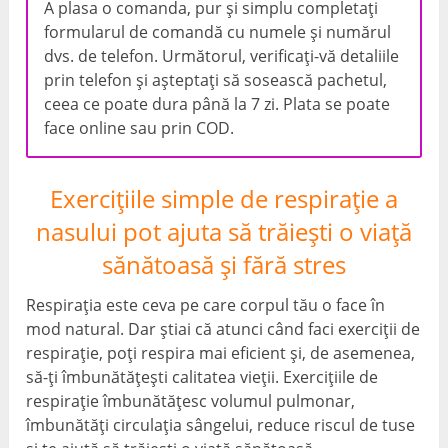
A plasa o comanda, pur și simplu completați
formularul de comandă cu numele și numărul
dvs. de telefon. Următorul, verificați-vă detaliile
prin telefon și așteptați să sosească pachetul,
ceea ce poate dura până la 7 zi. Plata se poate
face online sau prin COD.
Exercițiile simple de respirație a
nasului pot ajuta să trăiești o viață
sănătoasă și fără stres
Respirația este ceva pe care corpul tău o face în
mod natural. Dar știai că atunci când faci exerciții de
respirație, poți respira mai eficient și, de asemenea,
să-ți îmbunătățești calitatea vieții. Exercițiile de
respirație îmbunătățesc volumul pulmonar,
îmbunătăți circulația sângelui, reduce riscul de tuse