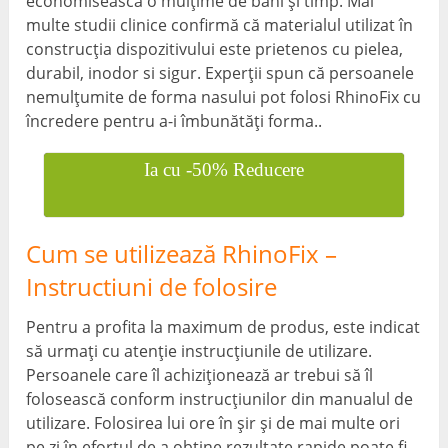
economisească o mulțime de bani și timp. Mai
multe studii clinice confirmă că materialul utilizat în
construcția dispozitivului este prietenos cu pielea,
durabil, inodor si sigur. Experții spun că persoanele
nemulțumite de forma nasului pot folosi RhinoFix cu
încredere pentru a-i îmbunătăți forma..
Ia cu -50% Reducere
Cum se utilizează RhinoFix –
Instructiuni de folosire
Pentru a profita la maximum de produs, este indicat
să urmați cu atenție instrucțiunile de utilizare.
Persoanele care îl achiziționează ar trebui să îl
folosească conform instrucțiunilor din manualul de
utilizare. Folosirea lui ore în șir și de mai multe ori
pe zi în efortul de a obține rezultate rapide poate fi