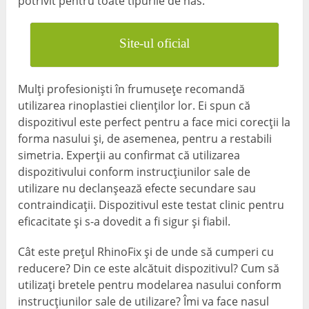
potrivit pentru toate tipurile de nas.
Site-ul oficial
Mulți profesioniști în frumusețe recomandă
utilizarea rinoplastiei clienților lor. Ei spun că
dispozitivul este perfect pentru a face mici corecții la
forma nasului și, de asemenea, pentru a restabili
simetria. Experții au confirmat că utilizarea
dispozitivului conform instrucțiunilor sale de
utilizare nu declanșează efecte secundare sau
contraindicații. Dispozitivul este testat clinic pentru
eficacitate și s-a dovedit a fi sigur și fiabil.
Cât este prețul RhinoFix și de unde să cumperi cu
reducere? Din ce este alcătuit dispozitivul? Cum să
utilizați bretele pentru modelarea nasului conform
instrucțiunilor sale de utilizare? Îmi va face nasul