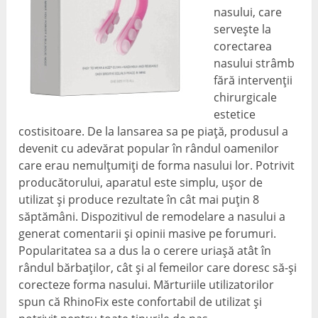
nasului, care
servește la
corectarea
nasului strâmb
fără intervenții
chirurgicale
estetice
costisitoare. De la lansarea sa pe piață, produsul a
devenit cu adevărat popular în rândul oamenilor
care erau nemulțumiți de forma nasului lor. Potrivit
producătorului, aparatul este simplu, ușor de
utilizat și produce rezultate în cât mai puțin 8
săptămâni. Dispozitivul de remodelare a nasului a
generat comentarii și opinii masive pe forumuri.
Popularitatea sa a dus la o cerere uriașă atât în ​​
rândul bărbaților, cât și al femeilor care doresc să-și
corecteze forma nasului. Mărturiile utilizatorilor
spun că RhinoFix este confortabil de utilizat și