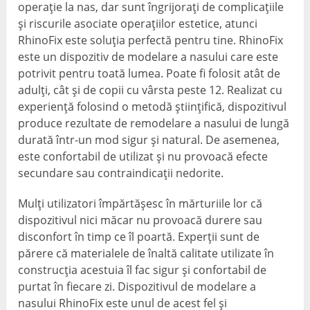
operație la nas, dar sunt îngrijorați de complicațiile
și riscurile asociate operațiilor estetice, atunci
RhinoFix este soluția perfectă pentru tine. RhinoFix
este un dispozitiv de modelare a nasului care este
potrivit pentru toată lumea. Poate fi folosit atât de
adulți, cât și de copii cu vârsta peste 12. Realizat cu
experiență folosind o metodă științifică, dispozitivul
produce rezultate de remodelare a nasului de lungă
durată într-un mod sigur și natural. De asemenea,
este confortabil de utilizat și nu provoacă efecte
secundare sau contraindicații nedorite.
Mulți utilizatori împărtășesc în mărturiile lor că
dispozitivul nici măcar nu provoacă durere sau
disconfort în timp ce îl poartă. Experții sunt de
părere că materialele de înaltă calitate utilizate în
construcția acestuia îl fac sigur și confortabil de
purtat în fiecare zi. Dispozitivul de modelare a
nasului RhinoFix este unul de acest fel și