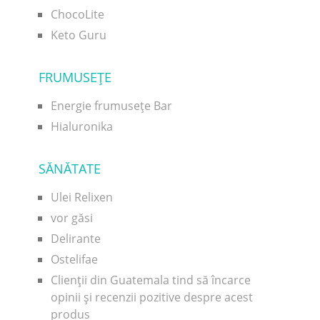
ChocoLite
Keto Guru
FRUMUSEŢE
Energie frumusețe Bar
Hialuronika
SĂNĂTATE
Ulei Relixen
vor găsi
Delirante
Ostelifae
Clienții din Guatemala tind să încarce
opinii și recenzii pozitive despre acest
produs