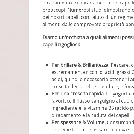
diradamento e il diradamento dei capelli 
preoccupi. Numerosi studi dimostrano che
dei nostri capelli con l’aiuto di un regim
alimenti dalle comprovate proprietà ben
Diamo un'occhiata a quali alimenti possi
capelli rigogliosi:
Per brillare & Brillantezza.
Pescare, c
estremamente ricchi di acidi grassi
acidi, quindi è necessario ottenerli a
crescita dei capelli, splendore, e forz
Per una crescita rapida.
Lo yogurt è r
favorisce il flusso sanguigno al cuoio
ingrediente è la vitamina B5 (acido p
diradamento e la caduta dei capelli.
Per spessore & Volume.
Consumando u
proteine ​​tanto necessari. Le uova s