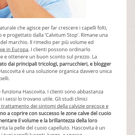
ale che agisce per far crescere i capelli folti,
ato e progettato dalla ‘Calvitum Stop’. Rimane una
e del marchio. Il rimedio per più volume ed
pie in Europa
. I clienti possono ordinarlo
ale e ottenere un buon sconto sul prezzo. La
to dai principali tricologi, parrucchieri, e blogger
Hascovita è una soluzione organica davvero unica
elli.
funziona Hascovita. I clienti sono abbastanza
i sessi lo trovano utile. Gli studi clinici
l trattamento dei sintomi della calvizie precoce e
ono a coprire con successo le zone calve del cuoio
tare il volume e la brillantezza della loro
rita la pelle del cuoio capelluto. Hascovita è un