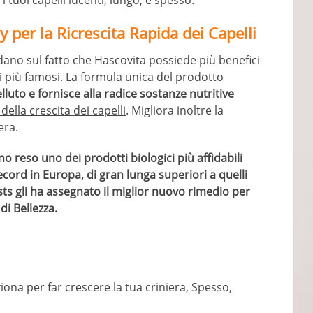
tuoi capelli lucenti, lungo, e spesso.
y per la Ricrescita Rapida dei Capelli
dano sul fatto che Hascovita possiede più benefici
i più famosi. La formula unica del prodotto
lluto e fornisce alla radice sostanze nutritive
ella crescita dei capelli
. Migliora inoltre la
era.
no reso uno dei prodotti biologici più affidabili
record in Europa, di gran lunga superiori a quelli
ists gli ha assegnato il miglior nuovo rimedio per
di Bellezza.
na per far crescere la tua criniera, Spesso,