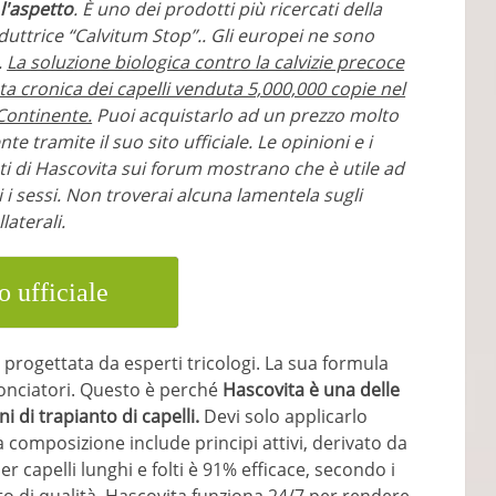
l'aspetto
. È uno dei prodotti più ricercati della
uttrice “Calvitum Stop”.. Gli europei ne sono
.
La soluzione biologica contro la calvizie precoce
ta cronica dei capelli venduta 5,000,000 copie nel
Continente.
Puoi acquistarlo ad un prezzo molto
te tramite il suo sito ufficiale. Le opinioni e i
 di Hascovita sui forum mostrano che è utile ad
i sessi. Non troverai alcuna lamentela sugli
llaterali.
o ufficiale
 è progettata da esperti tricologi. La sua formula
conciatori. Questo è perché
Hascovita è una delle
i di trapianto di capelli.
Devi solo applicarlo
 composizione include principi attivi, derivato da
er capelli lunghi e folti è 91% efficace, secondo i