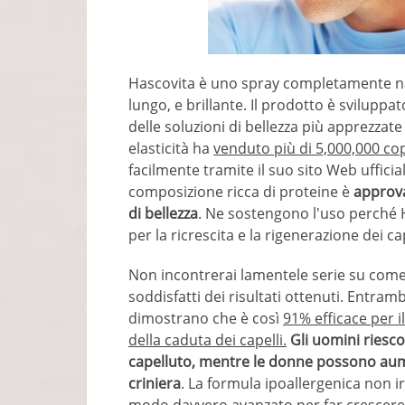
Hascovita è uno spray completamente natur
lungo, e brillante. Il prodotto è svilupp
delle soluzioni di bellezza più apprezzat
elasticità ha
venduto più di 5,000,000 co
facilmente tramite il suo sito Web uffici
composizione ricca di proteine ​​è
approva
di bellezza
. Ne sostengono l'uso perché 
per la ricrescita e la rigenerazione dei cap
Non incontrerai lamentele serie su come 
soddisfatti dei risultati ottenuti. Entrambi 
dimostrano che è così
91% efficace per i
della caduta dei capelli.
Gli uomini riesc
capelluto, mentre le donne possono aumen
criniera
. La formula ipoallergenica non ir