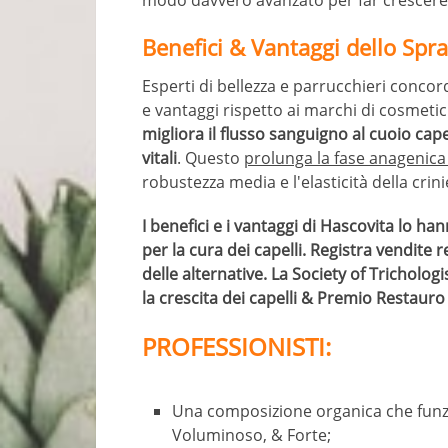
modo davvero avanzato per far crescere i 
Benefici & Vantaggi dello Spra
Esperti di bellezza e parrucchieri concor
e vantaggi rispetto ai marchi di cosmetic
migliora il flusso sanguigno al cuoio cape
vitali
. Questo
prolunga la fase anagenica d
robustezza media e l'elasticità della crini
I benefici e i vantaggi di Hascovita lo han
per la cura dei capelli. Registra vendite 
delle alternative. La Society of Tricholog
la crescita dei capelli & Premio Restauro 
PROFESSIONISTI:
Una composizione organica che funzio
Voluminoso, & Forte;