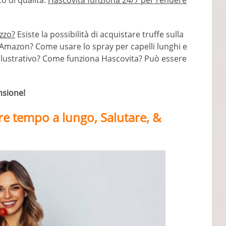
ato di qualità.
Hascovita funziona 24/7 per rendere
zzo?
Esiste la possibilità di acquistare truffe sulla
u Amazon? Come usare lo spray per capelli lunghi e
to illustrativo? Come funziona Hascovita? Può essere
nsione!
re tempo a lungo, Salutare, &