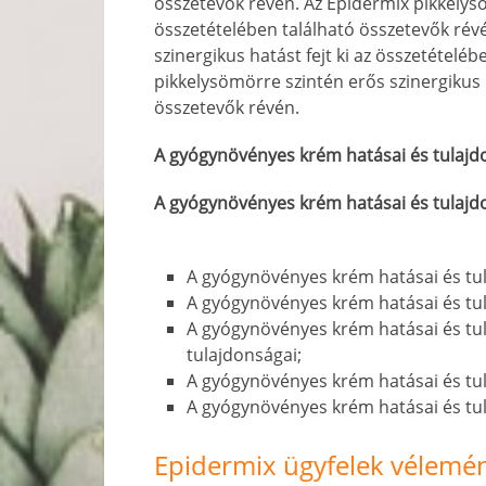
összetevők révén. Az Epidermix pikkelysöm
összetételében található összetevők rév
szinergikus hatást fejt ki az összetételé
pikkelysömörre szintén erős szinergikus h
összetevők révén.
A gyógynövényes krém hatásai és tulajd
A gyógynövényes krém hatásai és tulajd
A gyógynövényes krém hatásai és tu
A gyógynövényes krém hatásai és tu
A gyógynövényes krém hatásai és tu
tulajdonságai;
A gyógynövényes krém hatásai és tu
A gyógynövényes krém hatásai és tu
Epidermix ügyfelek vélemé