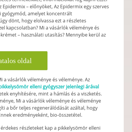
z Epidermix – előnyöket, Az Epidermix egy szerves
ni gyógymód, amelyet koncentrált
y dönt, hogy elolvassa ezt a részletes
zzel kapcsolatban? Mi a vásárlók véleménye és
krémet – használati utasítás? Mennyibe kerül az
talos oldal
Mi a vásárlók véleménye és véleménye. Az
pikkelysömör elleni gyógyszer jelenlegi árával
tek enyhítésére, mint a hámlás és a viszketés.
eménye, Mi a vásárlók véleménye és véleménye
íti a bőr teljes regenerálódását azáltal, hogy
l. Ennek eredményeként, bio-összetétel.
l, érdekes részleteket kap a pikkelysömör elleni