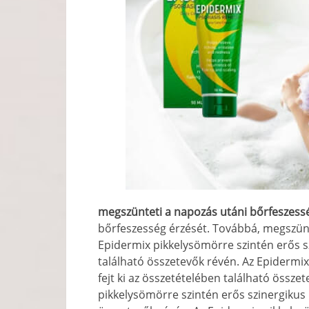
megszünteti a napozás utáni bőrfeszess
bőrfeszesség érzését. Továbbá, megszünt
Epidermix pikkelysömörre szintén erős sz
található összetevők révén. Az Epidermix
fejt ki az összetételében található össz
pikkelysömörre szintén erős szinergikus h