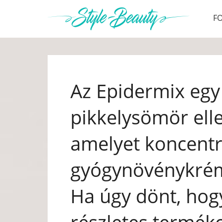
F
Az Epidermix egy
pikkelysömör ell
amelyet koncentr
gyógynövénykrém
Ha úgy dönt, hogy