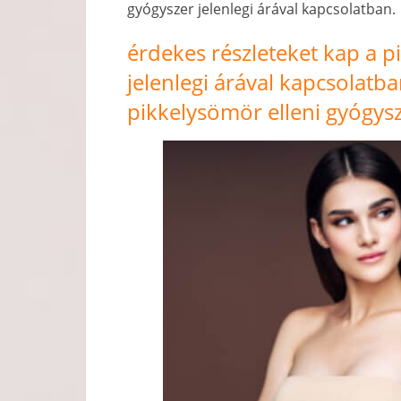
gyógyszer jelenlegi árával kapcsolatban.
érdekes részleteket kap a p
jelenlegi árával kapcsolatb
pikkelysömör elleni gyógysz