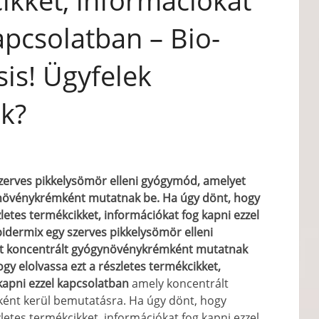
ikket, információkat
apcsolatban – Bio-
is! Ügyfelek
k?
zerves pikkelysömör elleni gyógymód, amelyet
növénykrémként mutatnak be. Ha úgy dönt, hogy
zletes termékcikket, információkat fog kapni ezzel
pidermix egy szerves pikkelysömör elleni
t koncentrált gyógynövénykrémként mutatnak
gy elolvassa ezt a részletes termékcikket,
kapni ezzel kapcsolatban
amely koncentrált
nt kerül bemutatásra. Ha úgy dönt, hogy
zletes termékcikket, információkat fog kapni ezzel