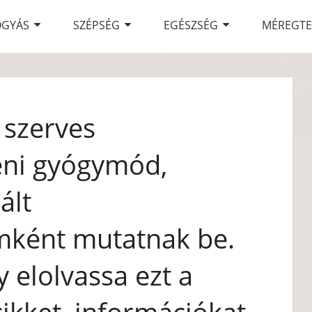
OGYÁS
SZÉPSÉG
EGÉSZSÉG
MÉREGTE
 szerves
eni gyógymód,
ált
ként mutatnak be.
 elolvassa ezt a