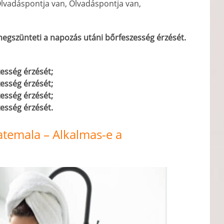
lvadáspontja van, Olvadáspontja van,
egszünteti a napozás utáni bőrfeszesség érzését.
esség érzését;
esség érzését;
esség érzését;
esség érzését.
temala – Alkalmas-e a