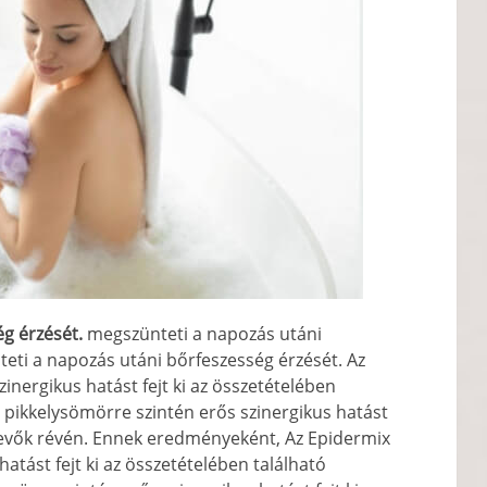
ég érzését.
megszünteti a napozás utáni
eti a napozás utáni bőrfeszesség érzését. Az
inergikus hatást fejt ki az összetételében
 pikkelysömörre szintén erős szinergikus hatást
etevők révén. Ennek eredményeként, Az Epidermix
atást fejt ki az összetételében található