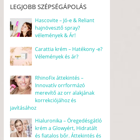
LEGJOBB SZÉPSÉGÁPOLÁS
Hascovite – Jó-e & Reliant
hajnövesztő spray?
vélemények & Ár!
Carattia krém – Hatékony -e?
Vélemények és ár?
RhinoFix áttekintés –
Innovatív orrformázó
merevítő az orr alakjának
korrekciójához és
javításához
Hialuronika – Öregedésgátló
krém a Glowyért, Hidratált
és fiatalos bőr. Áttekintés és