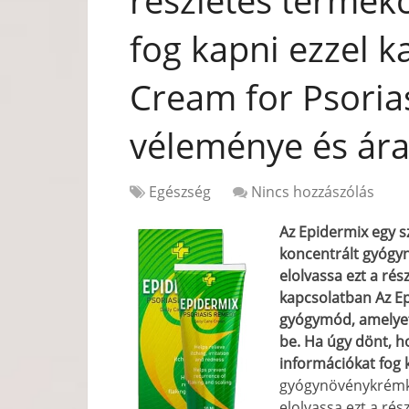
részletes termékc
fog kapni ezzel k
Cream for Psorias
véleménye és ára
Egészség
Nincs hozzászólás
Az Epidermix egy s
koncentrált gyógy
elolvassa ezt a rés
kapcsolatban
Az E
gyógymód, amelye
be. Ha úgy dönt, ho
információkat fog 
gyógynövénykrémké
elolvassa ezt a rés