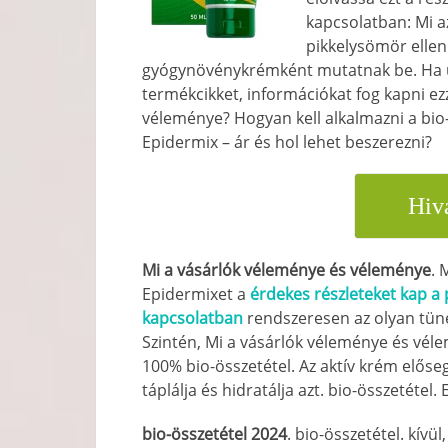
kapcsolatban: Mi a
pikkelysömör elle
gyógynövénykrémként mutatnak be. Ha úg
termékcikket, információkat fog kapni e
véleménye? Hogyan kell alkalmazni a bio-
Epidermix – ár és hol lehet beszerezni?
Hiva
Mi a vásárlók véleménye és véleménye
. 
Epidermixet a
érdekes részleteket kap a 
kapcsolatban
rendszeresen az olyan tüne
Szintén, Mi a vásárlók véleménye és vél
100% bio-összetétel. Az aktív krém előseg
táplálja és hidratálja azt. bio-összetéte
bio-összetétel 2024
. bio-összetétel. kívü