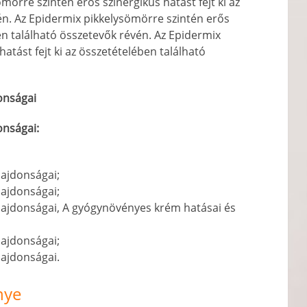
örre szintén erős szinergikus hatást fejt ki az
én. Az Epidermix pikkelysömörre szintén erős
ben található összetevők révén. Az Epidermix
atást fejt ki az összetételében található
onságai
onságai:
lajdonságai;
lajdonságai;
lajdonságai, A gyógynövényes krém hatásai és
lajdonságai;
lajdonságai.
nye