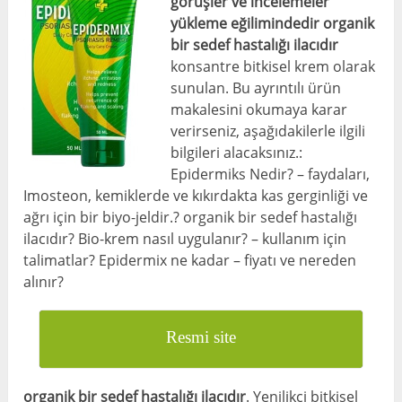
görüşler ve incelemeler
yükleme eğilimindedir
organik
bir sedef hastalığı ilacıdır
konsantre bitkisel krem ​​olarak
sunulan. Bu ayrıntılı ürün
makalesini okumaya karar
verirseniz, aşağıdakilerle ilgili
bilgileri alacaksınız.:
Epidermiks Nedir? – faydaları,
Imosteon, kemiklerde ve kıkırdakta kas gerginliği ve
ağrı için bir biyo-jeldir.? organik bir sedef hastalığı
ilacıdır? Bio-krem nasıl uygulanır? – kullanım için
talimatlar? Epidermix ne kadar – fiyatı ve nereden
alınır?
Resmi site
organik bir sedef hastalığı ilacıdır
. Yenilikçi bitkisel