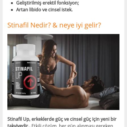
Geliştirilmiş erektil fonksiyon;
Artan libido ve cinsel istek.
Stinafil Nedir? & neye iyi gelir?
Stinafil Up, erkeklerde güç ve cinsel güç için yeni bir
takviyedir..
Etkili çözüm, her gün alınması gereken