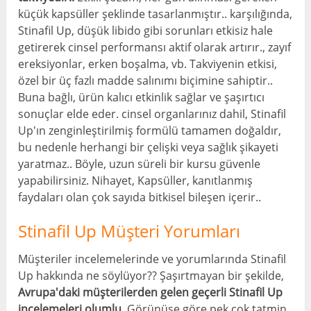
küçük kapsüller şeklinde tasarlanmıştır.. karşılığında,
Stinafil Up, düşük libido gibi sorunları etkisiz hale
getirerek cinsel performansı aktif olarak artırır., zayıf
ereksiyonlar, erken boşalma, vb. Takviyenin etkisi,
özel bir üç fazlı madde salınımı biçimine sahiptir..
Buna bağlı, ürün kalıcı etkinlik sağlar ve şaşırtıcı
sonuçlar elde eder. cinsel organlarınız dahil, Stinafil
Up'ın zenginleştirilmiş formülü tamamen doğaldır,
bu nedenle herhangi bir çelişki veya sağlık şikayeti
yaratmaz.. Böyle, uzun süreli bir kursu güvenle
yapabilirsiniz. Nihayet, Kapsüller, kanıtlanmış
faydaları olan çok sayıda bitkisel bileşen içerir..
Stinafil Up Müşteri Yorumları
Müşteriler incelemelerinde ve yorumlarında Stinafil
Up hakkında ne söylüyor?? Şaşırtmayan bir şekilde,
Avrupa'daki müşterilerden gelen geçerli Stinafil Up
incelemeleri olumlu
. Görünüşe göre pek çok tatmin