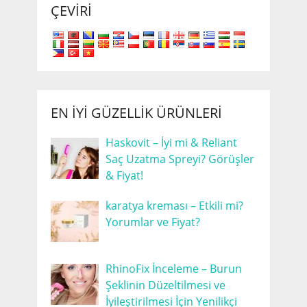
ÇEVIRI
EN İYI GÜZELLIK ÜRÜNLERI
Haskovit – İyi mi & Reliant
Saç Uzatma Spreyi? Görüşler
& Fiyat!
karatya kreması – Etkili mi?
Yorumlar ve Fiyat?
RhinoFix İnceleme – Burun
Şeklinin Düzeltilmesi ve
İyileştirilmesi İçin Yenilikçi