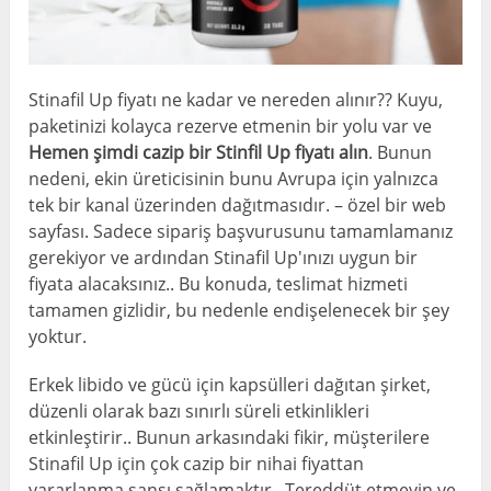
Stinafil Up fiyatı ne kadar ve nereden alınır?? Kuyu,
paketinizi kolayca rezerve etmenin bir yolu var ve
Hemen şimdi cazip bir Stinfil Up fiyatı alın
. Bunun
nedeni, ekin üreticisinin bunu Avrupa için yalnızca
tek bir kanal üzerinden dağıtmasıdır. – özel bir web
sayfası. Sadece sipariş başvurusunu tamamlamanız
gerekiyor ve ardından Stinafil Up'ınızı uygun bir
fiyata alacaksınız.. Bu konuda, teslimat hizmeti
tamamen gizlidir, bu nedenle endişelenecek bir şey
yoktur.
Erkek libido ve gücü için kapsülleri dağıtan şirket,
düzenli olarak bazı sınırlı süreli etkinlikleri
etkinleştirir.. Bunun arkasındaki fikir, müşterilere
Stinafil Up için çok cazip bir nihai fiyattan
yararlanma şansı sağlamaktır.. Tereddüt etmeyin ve