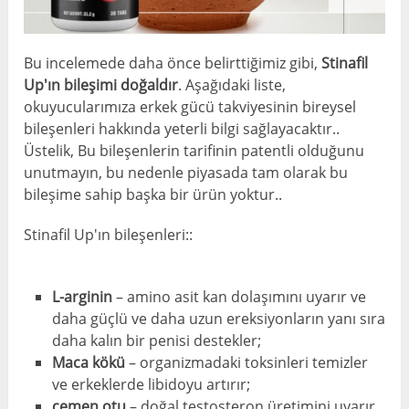
Bu incelemede daha önce belirttiğimiz gibi,
Stinafil
Up'ın bileşimi doğaldır
. Aşağıdaki liste,
okuyucularımıza erkek gücü takviyesinin bireysel
bileşenleri hakkında yeterli bilgi sağlayacaktır..
Üstelik, Bu bileşenlerin tarifinin patentli olduğunu
unutmayın, bu nedenle piyasada tam olarak bu
bileşime sahip başka bir ürün yoktur..
Stinafil Up'ın bileşenleri::
L-arginin
– amino asit kan dolaşımını uyarır ve
daha güçlü ve daha uzun ereksiyonların yanı sıra
daha kalın bir penisi destekler;
Maca kökü
– organizmadaki toksinleri temizler
ve erkeklerde libidoyu artırır;
çemen otu
– doğal testosteron üretimini uyarır.