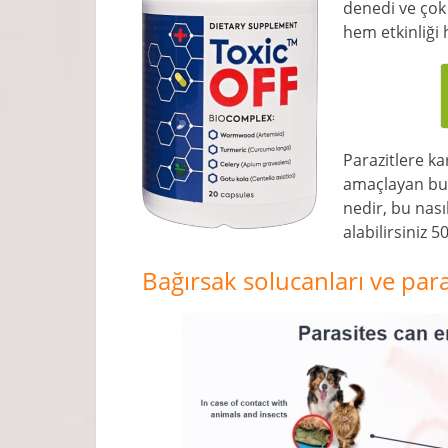
denedi ve çok
hem etkinliği 
Parazitlere k
amaçlayan bu ü
nedir, bu nasıl
alabilirsiniz 
Bağırsak solucanları ve para