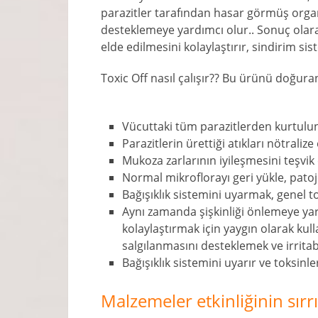
parazitler tarafından hasar görmüş orga
desteklemeye yardımcı olur.. Sonuç olara
elde edilmesini kolaylaştırır, sindirim siste
Toxic Off nasıl çalışır?? Bu ürünü doğuran
Vücuttaki tüm parazitlerden kurtulu
Parazitlerin ürettiği atıkları nötralize
Mukoza zarlarının iyileşmesini teşvik
Normal mikroflorayı geri yükle, pato
Bağışıklık sistemini uyarmak, genel t
Aynı zamanda şişkinliği önlemeye yard
kolaylaştırmak için yaygın olarak kulla
salgılanmasını desteklemek ve irritabl
Bağışıklık sistemini uyarır ve toksinl
Malzemeler etkinliğinin sırrı