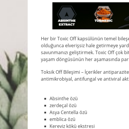
Her bir Toxic Off kapsülünün temel bile
olduğunca elverişsiz hale getirmeye yardı
savunmanızı geliştirmek. Toxic Off çok bi
yaşam döngüsünün her aşamasında paraz
Toksik Off Bileşimi – İçerikler antiparazite
antimikrobiyal, antifungal ve antiviral akti
Absinthe özü
zerdeçal özü
Asya Centella özü
emblica özü
Kereviz kökü ekstresi