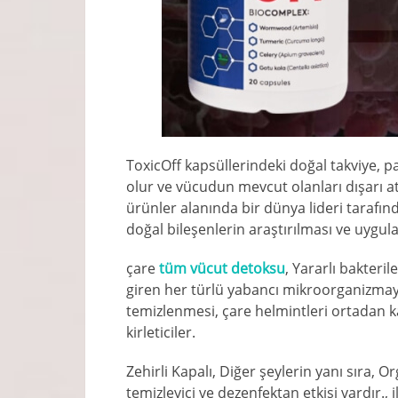
ToxicOff kapsüllerindeki doğal takviye, 
olur ve vücudun mevcut olanları dışarı a
ürünler alanında bir dünya lideri tarafınd
doğal bileşenlerin araştırılması ve uygul
çare
tüm vücut detoksu
, Yararlı bakteri
giren her türlü yabancı mikroorganizmaya 
temizlenmesi, çare helmintleri ortadan kal
kirleticiler.
Zehirli Kapalı, Diğer şeylerin yanı sıra, 
temizleyici ve dezenfektan etkisi vardır., 