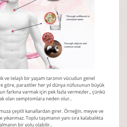
k ve telaşlı bir yaşam tarzının vücudun genel
lere göre, parazitler her yıl dünya nüfusunun büyük
un farkına varmak için pek fazla vermezler., çünkü
rtak olan semptomlara neden olur..
muza çeşitli kanallardan girer. Örneğin, meyve ve
 yıkanmaz. Toplu taşımanın yanı sıra kalabalıkta
almanın bir yolu olabilir..