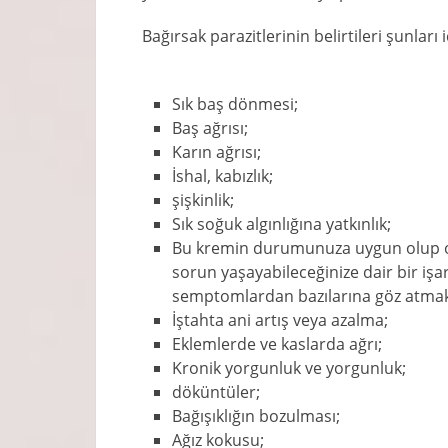
Bağırsak parazitlerinin belirtileri şunları i
Sık baş dönmesi;
Baş ağrısı;
Karın ağrısı;
İshal, kabızlık;
şişkinlik;
Sık soğuk algınlığına yatkınlık;
Bu kremin durumunuza uygun olup ol
sorun yaşayabileceğinize dair bir işar
semptomlardan bazılarına göz atmak is
İştahta ani artış veya azalma;
Eklemlerde ve kaslarda ağrı;
Kronik yorgunluk ve yorgunluk;
döküntüler;
Bağışıklığın bozulması;
Ağız kokusu;