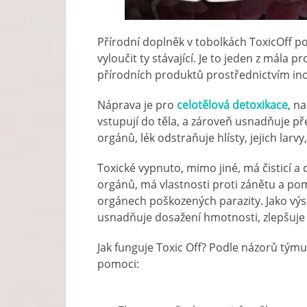
Přírodní doplněk v tobolkách ToxicOff 
vyloučit ty stávající. Je to jeden z mála
přírodních produktů prostřednictvím ino
Náprava je pro
celotělová detoxikace
, n
vstupují do těla, a zároveň usnadňuje přež
orgánů, lék odstraňuje hlísty, jejich larvy
Toxické vypnuto, mimo jiné, má čisticí a 
orgánů, má vlastnosti proti zánětu a p
orgánech poškozených parazity. Jako výsl
usnadňuje dosažení hmotnosti, zlepšuje 
Jak funguje Toxic Off? Podle názorů týmu
pomoci: