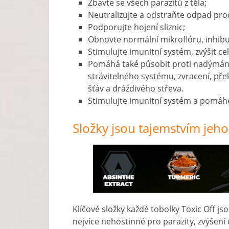
Zbavte se všech parazitů z těla;
Neutralizujte a odstraňte odpad pro
Podporujte hojení sliznic;
Obnovte normální mikroflóru, inhib
Stimulujte imunitní systém, zvýšit ce
Pomáhá také působit proti nadýmání 
strávitelného systému, zvracení, př
šťáv a dráždivého střeva.
Stimulujte imunitní systém a pomáhej
Složky jsou tajemstvím jeho
Klíčové složky každé tobolky Toxic Off js
nejvíce nehostinné pro parazity, zvýšení