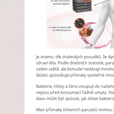
Je známo, dle znaleckých posudků, že dyna
zdraví těla. Podle dnešních statistik, pa
celém světě, ale bohužel nedávají mnoho
škůdci způsobuje příznaky společné mno
Bakterie, hlísty a červi vstupují do naše
nejsou před konzumací řádně umyty. Stej
davu může být způsob, jak získat bakteriá
Mezi příznaky střevních parazitů mohou p