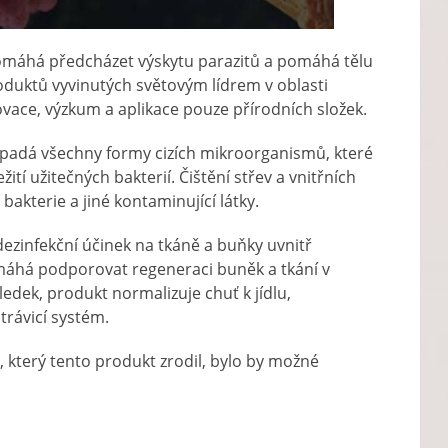
pomáhá předcházet výskytu parazitů a pomáhá tělu
 produktů vyvinutých světovým lídrem v oblasti
vace, výzkum a aplikace pouze přírodních složek.
apadá všechny formy cizích mikroorganismů, které
ití užitečných bakterií. Čištění střev a vnitřních
, bakterie a jiné kontaminující látky.
dezinfekční účinek na tkáně a buňky uvnitř
omáhá podporovat regeneraci buněk a tkání v
edek, produkt normalizuje chuť k jídlu,
trávicí systém.
, který tento produkt zrodil, bylo by možné