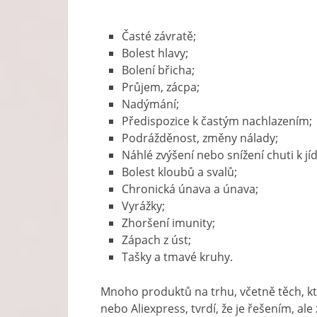
Časté závratě;
Bolest hlavy;
Bolení břicha;
Průjem, zácpa;
Nadýmání;
Předispozice k častým nachlazením;
Podrážděnost, změny nálady;
Náhlé zvýšení nebo snížení chuti k jíd
Bolest kloubů a svalů;
Chronická únava a únava;
Vyrážky;
Zhoršení imunity;
Zápach z úst;
Tašky a tmavé kruhy.
Mnoho produktů na trhu, včetně těch, kt
nebo Aliexpress, tvrdí, že je řešením, al