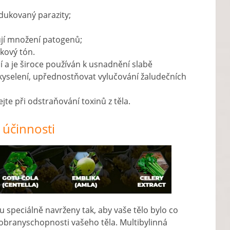
dukovaný parazity;
ují množení patogenů;
lkový tón.
a je široce používán k usnadnění slabě
ekyselení, upřednostňovat vylučování žaludečních
te při odstraňování toxinů z těla.
 účinnosti
ou speciálně navrženy tak, aby vaše tělo bylo co
 obranyschopnosti vašeho těla. Multibylinná