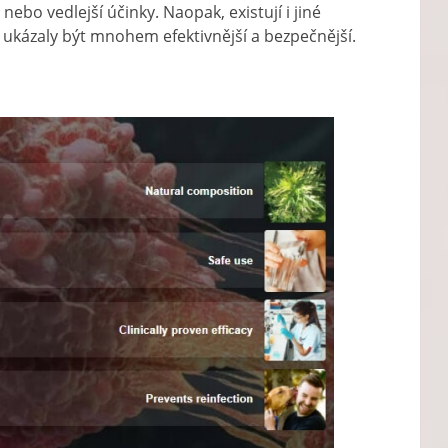
ebo vedlejší účinky. Naopak, existují i ​​jiné
 ukázaly být mnohem efektivnější a bezpečnější.