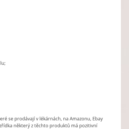
lu;
eré se prodávají v lékárnách, na Amazonu, Ebay
e zřídka některý z těchto produktů má pozitivní