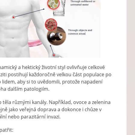
mický a hektický životní styl ovlivňuje celkové
raziti postihují každoročně velkou část populace po
 lidem, aby si to uvědomili, protože napadení
ha dalším patologiím.
ho těla různými kanály. Například, ovoce a zelenina
ně jako veřejná doprava a dokonce i chůze v
lní nebo parazitární invazi.
atřit: