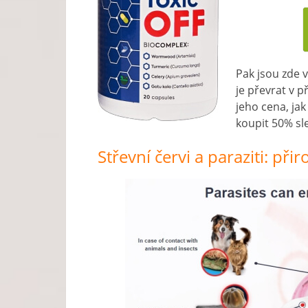
Pak jsou zde 
je převrat v p
jeho cena, jak
koupit 50% sle
Střevní červi a paraziti: př