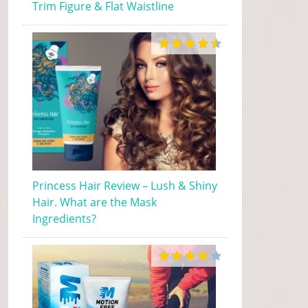
Trim Figure & Flat Waistline
Princess Hair Review – Lush & Shiny
Hair. What are the Mask
Ingredients?