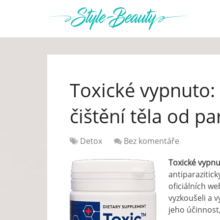
Toxické vypnuto:
čištění těla od pa
Detox
Bez komentáře
Toxické vypn
antiparazitick
oficiálních we
vyzkoušeli a v
jeho účinnost,