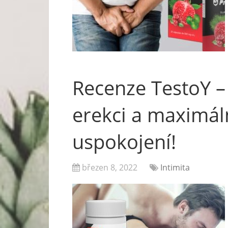
Recenze TestoY – 
erekci a maximál
uspokojení!
březen 8, 2022
Intimita