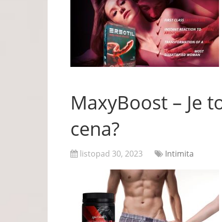
MaxyBoost – Je to
cena?
listopad 30, 2023
Intimita