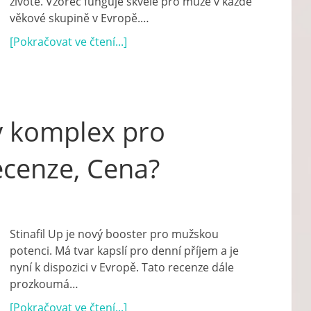
životě. Vzorec funguje skvěle pro muže v každé
věkové skupině v Evropě.…
[Pokračovat ve čtení...]
vý komplex pro
ecenze, Cena?
Stinafil Up je nový booster pro mužskou
potenci. Má tvar kapslí pro denní příjem a je
nyní k dispozici v Evropě. Tato recenze dále
prozkoumá…
[Pokračovat ve čtení...]