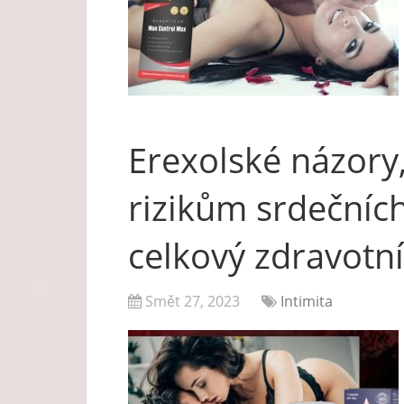
Erexolské názory,
rizikům srdečníc
celkový zdravotn
Smět 27, 2023
Intimita