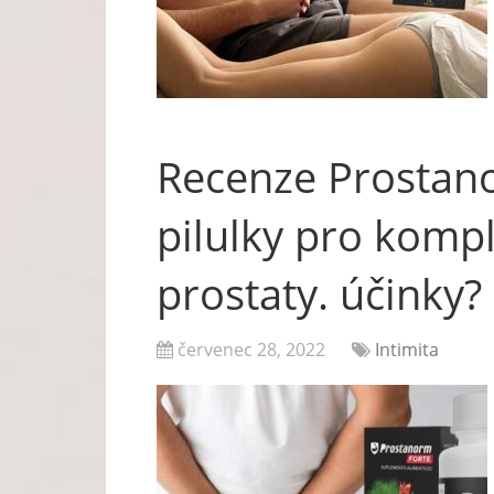
Recenze Prostano
pilulky pro komp
prostaty. účinky?
červenec 28, 2022
Intimita