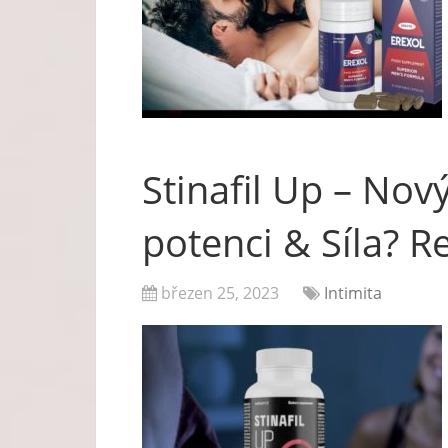
Stinafil Up – No
potenci & Síla? R
březen 25, 2023
Intimita