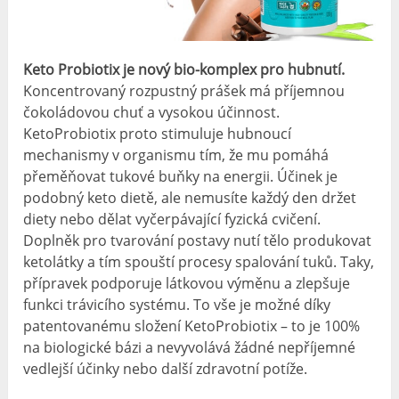
Keto Probiotix je nový bio-komplex pro hubnutí.
Koncentrovaný rozpustný prášek má příjemnou
čokoládovou chuť a vysokou účinnost.
KetoProbiotix proto stimuluje hubnoucí
mechanismy v organismu tím, že mu pomáhá
přeměňovat tukové buňky na energii. Účinek je
podobný keto dietě, ale nemusíte každý den držet
diety nebo dělat vyčerpávající fyzická cvičení.
Doplněk pro tvarování postavy nutí tělo produkovat
ketolátky a tím spouští procesy spalování tuků. Taky,
přípravek podporuje látkovou výměnu a zlepšuje
funkci trávicího systému. To vše je možné díky
patentovanému složení KetoProbiotix – to je 100%
na biologické bázi a nevyvolává žádné nepříjemné
vedlejší účinky nebo další zdravotní potíže.