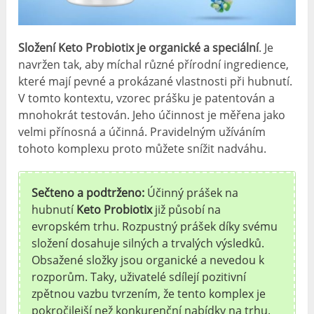
Složení Keto Probiotix je organické a speciální
. Je
navržen tak, aby míchal různé přírodní ingredience,
které mají pevné a prokázané vlastnosti při hubnutí.
V tomto kontextu, vzorec prášku je patentován a
mnohokrát testován. Jeho účinnost je měřena jako
velmi přínosná a účinná. Pravidelným užíváním
tohoto komplexu proto můžete snížit nadváhu.
Sečteno a podtrženo:
Účinný prášek na
hubnutí
Keto Probiotix
již působí na
evropském trhu. Rozpustný prášek díky svému
složení dosahuje silných a trvalých výsledků.
Obsažené složky jsou organické a nevedou k
rozporům. Taky, uživatelé sdílejí pozitivní
zpětnou vazbu tvrzením, že tento komplex je
pokročilejší než konkurenční nabídky na trhu.