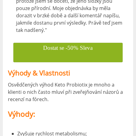
protože jsem se dočetl, že jeho složky jsou
pouze přírodní. Moje objednávka by měla
dorazit v brzké době a další komentář napíšu,
jakmile dostanu první výsledky. Právě teď jsem
tak nadšený."
Dostat se -50% Sleva
Výhody & Vlastnosti
Osvědčených výhod Keto Probiotix je mnoho a
klienti o nich často mluví při zveřejňování názorů a
recenzí na fórech.
Výhody:
Zvyšuje rychlost metabolismu;