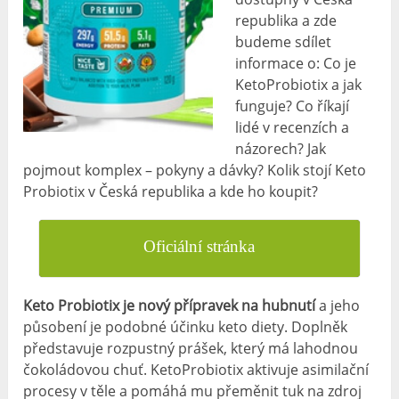
republika a zde
budeme sdílet
informace o: Co je
KetoProbiotix a jak
funguje? Co říkají
lidé v recenzích a
názorech? Jak
pojmout komplex – pokyny a dávky? Kolik stojí Keto
Probiotix v Česká republika a kde ho koupit?
Oficiální stránka
Keto Probiotix je nový přípravek na hubnutí
a jeho
působení je podobné účinku keto diety. Doplněk
představuje rozpustný prášek, který má lahodnou
čokoládovou chuť. KetoProbiotix aktivuje asimilační
procesy v těle a pomáhá mu přeměnit tuk na zdroj