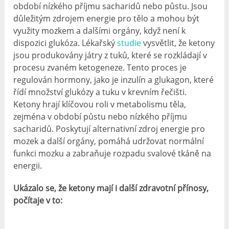
období nízkého příjmu sacharidů nebo půstu. Jsou
důležitým zdrojem energie pro tělo a mohou být
využity mozkem a dalšími orgány, když není k
dispozici glukóza. Lékařský
studie
vysvětlit, že ketony
jsou produkovány játry z tuků, které se rozkládají v
procesu zvaném ketogeneze. Tento proces je
regulován hormony, jako je inzulín a glukagon, které
řídí množství glukózy a tuku v krevním řečišti.
Ketony hrají klíčovou roli v metabolismu těla,
zejména v období půstu nebo nízkého příjmu
sacharidů. Poskytují alternativní zdroj energie pro
mozek a další orgány, pomáhá udržovat normální
funkci mozku a zabraňuje rozpadu svalové tkáně na
energii.
Ukázalo se, že ketony mají i další zdravotní přínosy,
počítaje v to: