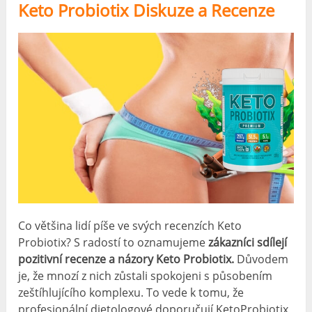
Keto Probiotix Diskuze a Recenze
Co většina lidí píše ve svých recenzích Keto
Probiotix? S radostí to oznamujeme
zákazníci sdílejí
pozitivní recenze a názory Keto Probiotix.
Důvodem
je, že mnozí z nich zůstali spokojeni s působením
zeštíhlujícího komplexu. To vede k tomu, že
profesionální dietologové doporučují KetoProbiotix