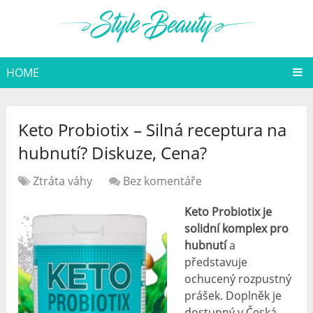
HOME
Keto Probiotix – Silná receptura na
hubnutí? Diskuze, Cena?
Ztráta váhy
Bez komentáře
Keto Probiotix je
solidní komplex pro
hubnutí
a
představuje
ochucený rozpustný
prášek. Doplněk je
dostupný v Česká