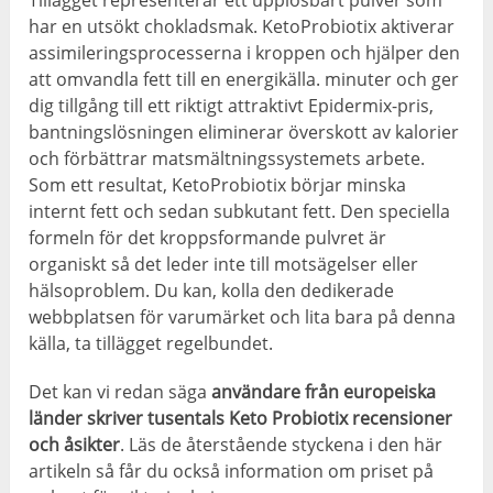
Tillägget representerar ett upplösbart pulver som
har en utsökt chokladsmak. KetoProbiotix aktiverar
assimileringsprocesserna i kroppen och hjälper den
att omvandla fett till en energikälla. minuter och ger
dig tillgång till ett riktigt attraktivt Epidermix-pris,
bantningslösningen eliminerar överskott av kalorier
och förbättrar matsmältningssystemets arbete.
Som ett resultat, KetoProbiotix börjar minska
internt fett och sedan subkutant fett. Den speciella
formeln för det kroppsformande pulvret är
organiskt så det leder inte till motsägelser eller
hälsoproblem. Du kan, kolla den dedikerade
webbplatsen för varumärket och lita bara på denna
källa, ta tillägget regelbundet.
Det kan vi redan säga
användare från europeiska
länder skriver tusentals Keto Probiotix recensioner
och åsikter
. Läs de återstående styckena i den här
artikeln så får du också information om priset på