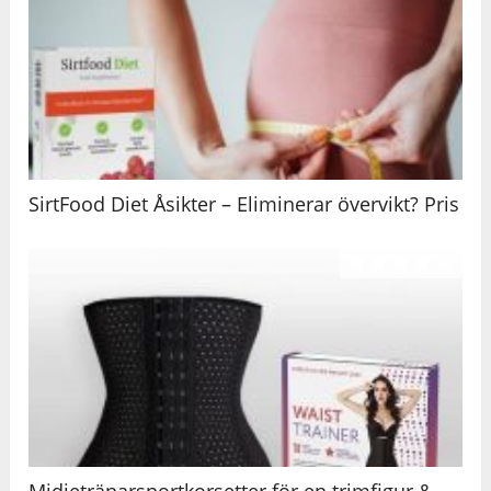
SirtFood Diet Åsikter – Eliminerar övervikt? Pris
Midjetränarsportkorsetter för en trimfigur &