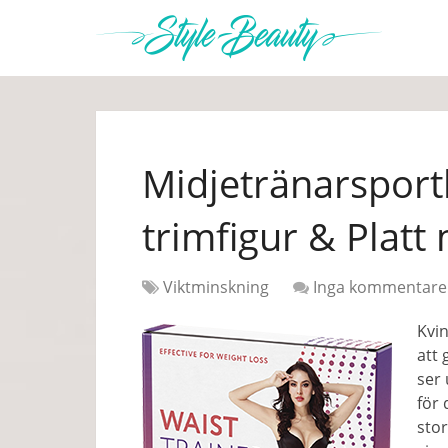
Midjetränarsport
trimfigur & Platt
Viktminskning
Inga kommentare
Kvi
att 
ser
för 
stor