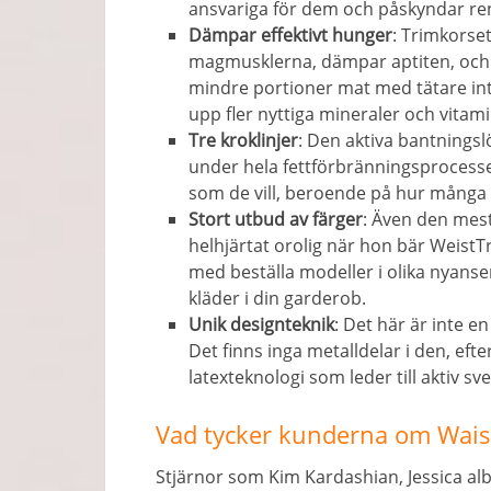
ansvariga för dem och påskyndar rens
Dämpar effektivt hunger
: Trimkorse
magmusklerna, dämpar aptiten, oc
mindre portioner mat med tätare int
upp fler nyttiga mineraler och vitami
Tre kroklinjer
: Den aktiva bantnings
under hela fettförbränningsprocesse
som de vill, beroende på hur många ki
Stort utbud av färger
: Även den mes
helhjärtat orolig när hon bär WeistT
med beställa modeller i olika nyanser a
kläder i din garderob.
Unik designteknik
: Det här är inte e
Det finns inga metalldelar i den, ef
latexteknologi som leder till aktiv sv
Vad tycker kunderna om Waist
Stjärnor som Kim Kardashian, Jessica a