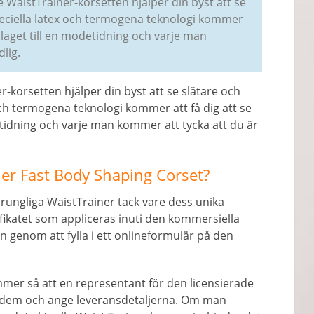
WaistTrainer-korsetten hjälper din byst att se
peciella latex och termogena teknologi kommer
mslaget till en modetidning och varje man
lig.
-korsetten hjälper din byst att se slätare och
ch termogena teknologi kommer att få dig att se
etidning och varje man kommer att tycka att du är
ner Fast Body Shaping Corset?
ungliga WaistTrainer tack vare dess unika
fikatet som appliceras inuti den kommersiella
 genom att fylla i ett onlineformulär på den
mer så att en representant för den licensierade
 dem och ange leveransdetaljerna. Om man