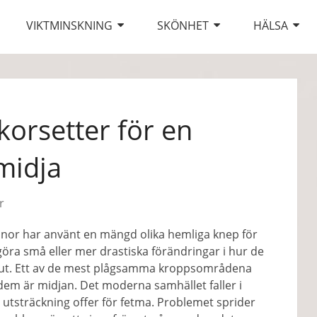
VIKTMINSKNING
SKÖNHET
HÄLSA
korsetter för en
 midja
r
nnor har använt en mängd olika hemliga knep för
göra små eller mer drastiska förändringar i hur de
 ut. Ett av de mest plågsamma kroppsområdena
dem är midjan. Det moderna samhället faller i
 utsträckning offer för fetma. Problemet sprider