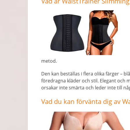
Vad är WaistTrainer Slimming
metod.
Den kan beställas i flera olika färger – bl
föredragna kläder och stil. Elegant och 
orsakar inte smärta och leder inte till n
Vad du kan förvänta dig av W