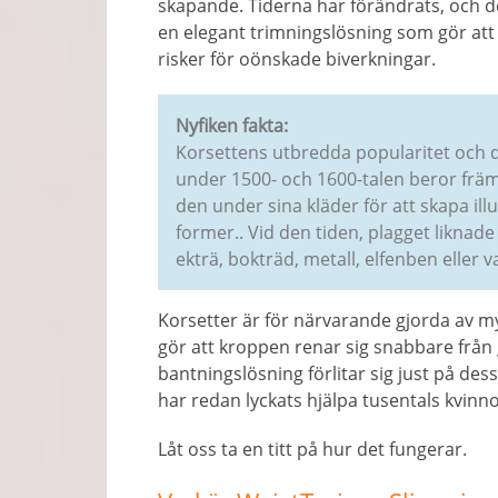
skapande. Tiderna har förändrats, och de
en elegant trimningslösning som gör att
risker för oönskade biverkningar.
Nyfiken fakta:
Korsettens utbredda popularitet och 
under 1500- och 1600-talen beror främ
den under sina kläder för att skapa il
former.. Vid den tiden, plagget liknade
ekträ, bokträd, metall, elfenben eller v
Korsetter är för närvarande gjorda av my
gör att kroppen renar sig snabbare från g
bantningslösning förlitar sig just på des
har redan lyckats hjälpa tusentals kvinno
Låt oss ta en titt på hur det fungerar.