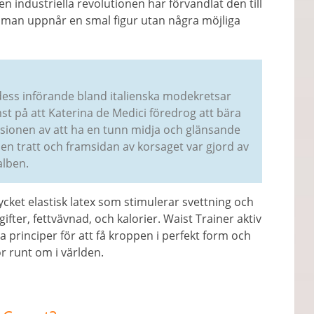
n industriella revolutionen har förvandlat den till
 man uppnår en smal figur utan några möjliga
dess införande bland italienska modekretsar
st på att Katerina de Medici föredrog att bära
lusionen av att ha en tunn midja och glänsande
 en tratt och framsidan av korsaget var gjord av
alben.
cket elastisk latex som stimulerar svettning och
ifter, fettvävnad, och kalorier. Waist Trainer aktiv
sa principer för att få kroppen i perfekt form och
r runt om i världen.