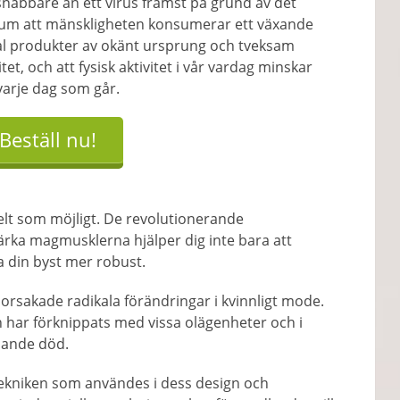
snabbare än ett virus främst på grund av det
tum att mänskligheten konsumerar ett växande
al produkter av okänt ursprung och tveksam
itet, och att fysisk aktivitet i vår vardag minskar
varje dag som går.
Beställ nu!
elt som möjligt. De revolutionerande
tärka magmusklerna hjälper dig inte bara att
 din byst mer robust.
orsakade radikala förändringar i kvinnligt mode.
n har förknippats med vissa olägenheter och i
ljande död.
tekniken som användes i dess design och