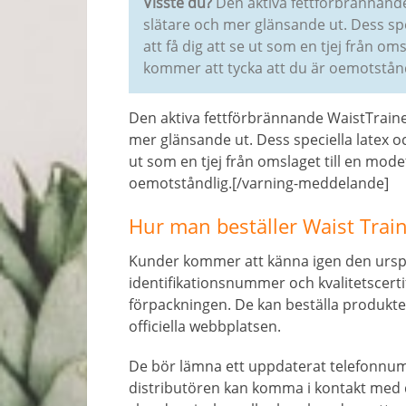
Visste du?
Den aktiva fettförbrännande 
slätare och mer glänsande ut. Dess s
att få dig att se ut som en tjej från o
kommer att tycka att du är oemotstånd
Den aktiva fettförbrännande WaistTrainer
mer glänsande ut. Dess speciella latex o
ut som en tjej från omslaget till en mod
oemotståndlig.[/varning-meddelande]
Hur man beställer Waist Trai
Kunder kommer att känna igen den urspr
identifikationsnummer och kvalitetscerti
förpackningen. De kan beställa produkten
officiella webbplatsen.
De bör lämna ett uppdaterat telefonnum
distributören kan komma i kontakt med