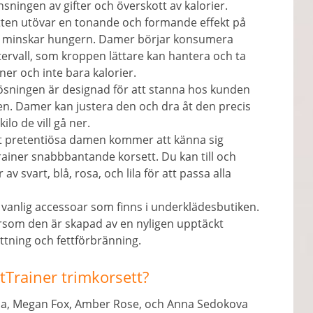
ningen av gifter och överskott av kalorier.
tten utövar en tonande och formande effekt på
h minskar hungern. Damer börjar konsumera
ervall, som kroppen lättare kan hantera och ta
ner och inte bara kalorier.
lösningen är designad för att stanna hos kunden
n. Damer kan justera den och dra åt den precis
lo de vill gå ner.
t pretentiösa damen kommer att känna sig
rainer snabbbantande korsett. Du kan till och
v svart, blå, rosa, och lila för att passa alla
n vanlig accessoar som finns i underklädesbutiken.
tersom den är skapad av en nyligen upptäckt
ettning och fettförbränning.
Trainer trimkorsett?
lba, Megan Fox, Amber Rose, och Anna Sedokova