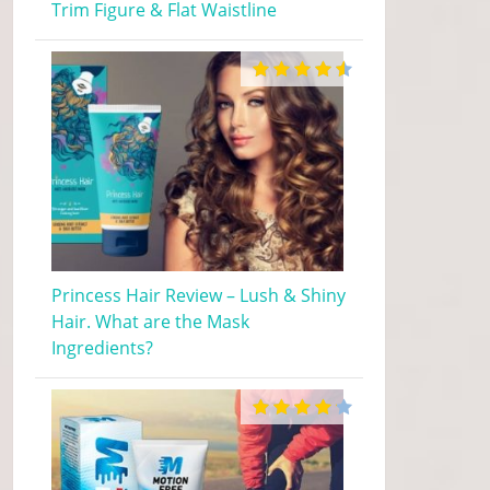
Trim Figure & Flat Waistline
Princess Hair Review – Lush & Shiny
Hair. What are the Mask
Ingredients?