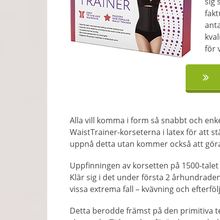
sig 
fak
ant
kval
för 
Alla vill komma i form så snabbt och enk
WaistTrainer-korseterna i latex för att s
uppnå detta utan kommer också att göra
Uppfinningen av korsetten på 1500-talet 
Klär sig i det under första 2 århundrade
vissa extrema fall – kvävning och efterfö
Detta berodde främst på den primitiva 