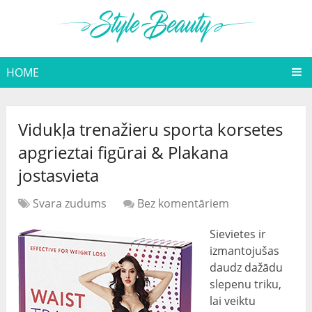
HOME
Vidukļa trenažieru sporta korsetes
apgrieztai figūrai & Plakana
jostasvieta
Svara zudums
Bez komentāriem
Sievietes ir
izmantojušas
daudz dažādu
slepenu triku,
lai veiktu