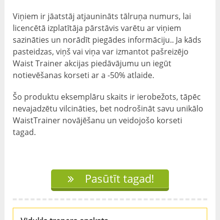
Viņiem ir jāatstāj atjaunināts tālruņa numurs, lai
licencētā izplatītāja pārstāvis varētu ar viņiem
sazināties un norādīt piegādes informāciju.. Ja kāds
pasteidzas, viņš vai viņa var izmantot pašreizējo
Waist Trainer akcijas piedāvājumu un iegūt
notievēšanas korseti ar a -50% atlaide.
Šo produktu eksemplāru skaits ir ierobežots, tāpēc
nevajadzētu vilcināties, bet nodrošināt savu unikālo
WaistTrainer novājēšanu un veidojošo korseti
tagad.
Pasūtīt tagad!