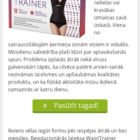
nelielas vai
krasākas
izmaiņas savā
izskatā. Viena
no
satraucošākajām ķermeņa zonām viņiem ir viduklis.
Mūsdienu sabiedrība plaši kļūst par aptaukošanās
upuri. Problēma izplatās ātrāk nekā vīruss
galvenokārt tāpēc, ka cilvēce patērē arvien vairāk
nezināmas izcelsmes un apšaubāmas kvalitātes
produktu, un ka fiziskā aktivitāte mūsu ikdienā
samazinās ar katru dienu.
Pasūtīt tagad!
Ikviens vēlas iegūt formu pēc iespējas ātrāk un bez
piepūles. Revolucionārās lateksa WaistTrainer