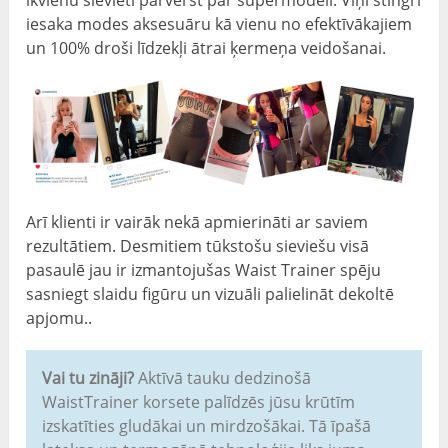
iesaka modes aksesuāru kā vienu no efektīvākajiem
un 100% droši līdzekļi ātrai ķermeņa veidošanai.
Arī klienti ir vairāk nekā apmierināti ar saviem
rezultātiem. Desmitiem tūkstošu sieviešu visā
pasaulē jau ir izmantojušas Waist Trainer spēju
sasniegt slaidu figūru un vizuāli palielināt dekoltē
apjomu..
Vai tu zināji?
Aktīvā tauku dedzinošā
WaistTrainer korsete palīdzēs jūsu krūtīm
izskatīties gludākai un mirdzošākai. Tā īpašā