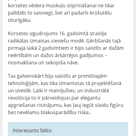
korsetes vēdera muskuļu stiprināšanai ne tikai
palīdzēs to sasniegt, bet arī padarīs krūšutēlu
izturīgāku.
Korsetes izgudrojums 16. gadsimtā izraisīja
radikālas izmaiņas sieviešu modē. Ģērbšanās tajā
pirmajā laikā 2 gadsimtiem ir bijis saistīts ar dažām
neērtībām un dažos ārkārtējos gadījumos –
nosmakšana un sekojoša nāve.
Tas galvenokārt bija saistīts ar primitīvajām
tehnoloģijām, kas tika izmantotas tā projektēšanā
un izveidē. Laiki ir mainījušies, un industriālā
revolūcija to ir pārveidojusi par elegantu
apgriešanas risinājumu, kas ļauj iegūt slaidu figūru
bez nevēlamu blakusparādību riska..
Interesants fakts: