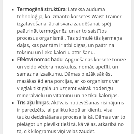
Termogēnā struktūra
: Lateksa auduma
tehnoloģija, ko izmanto korsetes Waist Trainer
izgatavošanai ātrai svara zaudēšanai, spēj
paātrināt termoģenēzi un ar to saistītos
procesus organismā.. Tas stimulē tās ķermeņa
daļas, kas par tām ir atbildīgas, un paātrina
toksīnu un lieko kaloriju attīrīšanu.
Efektīvi nomāc badu
: Apgriešanas korsete tonizē
un veido vēdera muskuļus, nomāc apetīti, un
samazina izsalkumu. Dāmas biežāk sāk ēst
mazākas ēdiena porcijas, ar ko organisms var
vieglāk tikt galā un uzņemt vairāk noderīgu
minerālvielu un vitamīnu un ne tikai kalorijas.
Trīs āķu līnijas
: Aktīvais notievēšanas risinājums
ir paredzēts, lai paliktu kopā ar klientu visa
tauku dedzināšanas procesa laikā. Dāmas var to
pielāgot un pievilkt tieši tā, kā vēlas, atkarībā no
tā, cik kilogramus viņi vēlas zaudēt.