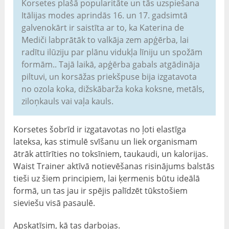
Korsetes plašā popularitāte un tās uzspiešana
Itālijas modes aprindās 16. un 17. gadsimtā
galvenokārt ir saistīta ar to, ka Katerina de
Mediči labprātāk to valkāja zem apģērba, lai
radītu ilūziju par plānu vidukļa līniju un spožām
formām.. Tajā laikā, apģērba gabals atgādināja
piltuvi, un korsāžas priekšpuse bija izgatavota
no ozola koka, dižskābarža koka koksne, metāls,
ziloņkauls vai vaļa kauls.
Korsetes šobrīd ir izgatavotas no ļoti elastīga
lateksa, kas stimulē svīšanu un liek organismam
ātrāk attīrīties no toksīniem, taukaudi, un kalorijas.
Waist Trainer aktīvā notievēšanas risinājums balstās
tieši uz šiem principiem, lai ķermenis būtu ideālā
formā, un tas jau ir spējis palīdzēt tūkstošiem
sieviešu visā pasaulē.
Apskatīsim, kā tas darbojas.