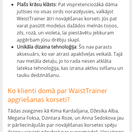
Plašs krāsu klāsts
: Pat vispretenciozākā dāma
jutīsies no visas sirds noraizējusies, valkājot
WeistTrainer ātri novājēšanas korseti. Jūs pat
varat pasūtīt modeļus dažādos melnās toņos,
zils, rozā, un violeta, lai piestāvētu jebkuram
apģērbam jūsu drēbju skapī.
Unikāla dizaina tehnoloģija
: Šis nav parasts
aksesuārs, ko var atrast apakšveļas veikalā. Tajā
nav metāla detaļu, jo to rada nesen atklāta
lateksa tehnoloģija, kas izraisa aktīvu svīšanu un
tauku dedzināšanu.
Ko klienti domā par WaistTrainer
apgriešanas korseti?
Tādas zvaigznes kā Kima Kardašjana, Džesika Alba,
Megana Foksa, Dzintara Roze, un Anna Sedokova jau
ir pārliecinājušās par novājēšanas korsetes spēju
ikvienu sievieti pārvērst par supermodeli. Viņi stingri