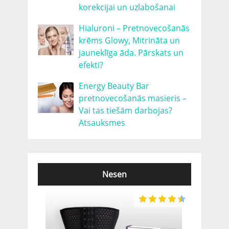
korekcijai un uzlabošanai
Hialuroni – Pretnovecošanās
krēms Glowy, Mitrināta un
jauneklīga āda. Pārskats un
efekti?
Energy Beauty Bar
pretnovecošanās masieris –
Vai tas tiešām darbojas?
Atsauksmes
Nesen