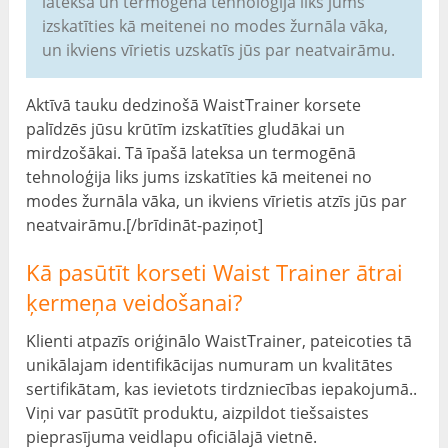
lateksa un termogēnā tehnoloģija liks jums
izskatīties kā meitenei no modes žurnāla vāka,
un ikviens vīrietis uzskatīs jūs par neatvairāmu.
Aktīvā tauku dedzinošā WaistTrainer korsete
palīdzēs jūsu krūtīm izskatīties gludākai un
mirdzošākai. Tā īpašā lateksa un termogēnā
tehnoloģija liks jums izskatīties kā meitenei no
modes žurnāla vāka, un ikviens vīrietis atzīs jūs par
neatvairāmu.[/brīdināt-paziņot]
Kā pasūtīt korseti Waist Trainer ātrai
ķermeņa veidošanai?
Klienti atpazīs oriģinālo WaistTrainer, pateicoties tā
unikālajam identifikācijas numuram un kvalitātes
sertifikātam, kas ievietots tirdzniecības iepakojumā..
Viņi var pasūtīt produktu, aizpildot tiešsaistes
pieprasījuma veidlapu oficiālajā vietnē.