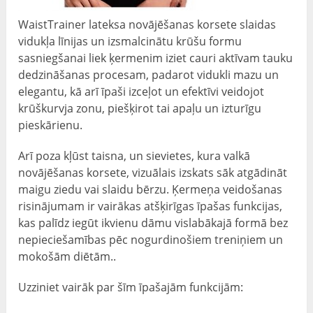
WaistTrainer lateksa novājēšanas korsete slaidas
vidukļa līnijas un izsmalcinātu krūšu formu
sasniegšanai liek ķermenim iziet cauri aktīvam tauku
dedzināšanas procesam, padarot vidukli mazu un
elegantu, kā arī īpaši izceļot un efektīvi veidojot
krūškurvja zonu, piešķirot tai apaļu un izturīgu
pieskārienu.
Arī poza kļūst taisna, un sievietes, kura valkā
novājēšanas korsete, vizuālais izskats sāk atgādināt
maigu ziedu vai slaidu bērzu. Ķermeņa veidošanas
risinājumam ir vairākas atšķirīgas īpašas funkcijas,
kas palīdz iegūt ikvienu dāmu vislabākajā formā bez
nepieciešamības pēc nogurdinošiem treniņiem un
mokošām diētām..
Uzziniet vairāk par šīm īpašajām funkcijām: