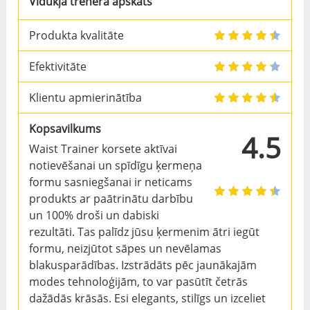
Vidukļa trenera apskats
Produkta kvalitāte
Efektivitāte
Klientu apmierinātība
Kopsavilkums
4.5
Waist Trainer korsete aktīvai
notievēšanai un spīdīgu ķermeņa
formu sasniegšanai ir neticams
produkts ar paātrinātu darbību
un 100% droši un dabiski
rezultāti. Tas palīdz jūsu ķermenim ātri iegūt
formu, neizjūtot sāpes un nevēlamas
blakusparādības. Izstrādāts pēc jaunākajām
modes tehnoloģijām, to var pasūtīt četrās
dažādās krāsās. Esi elegants, stilīgs un izceliet