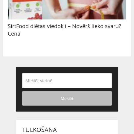
SirtFood diētas viedokļi – Novērš lieko svaru?
Cena
Meklēt
TULKOŠANA