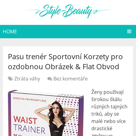
HOME
Pasu trenér Sportovní Korzety pro
ozdobnou Obrázek & Flat Obvod
Ztráta váhy
Bez komentáře
Ženy používají
širokou škálu
různých tajných
triků, aby se
malé nebo více
drastické
změny ve