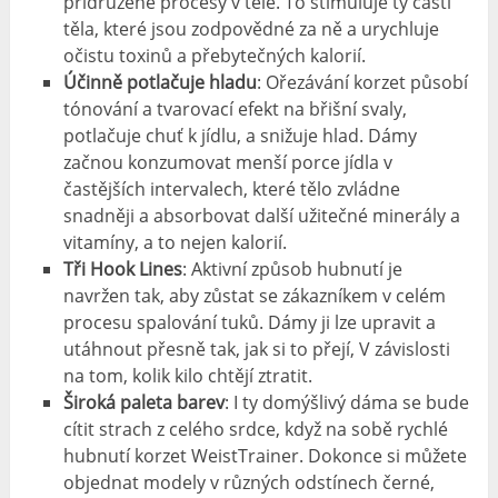
přidružené procesy v těle. To stimuluje ty části
těla, které jsou zodpovědné za ně a urychluje
očistu toxinů a přebytečných kalorií.
Účinně potlačuje hladu
: Ořezávání korzet působí
tónování a tvarovací efekt na břišní svaly,
potlačuje chuť k jídlu, a snižuje hlad. Dámy
začnou konzumovat menší porce jídla v
častějších intervalech, které tělo zvládne
snadněji a absorbovat další užitečné minerály a
vitamíny, a to nejen kalorií.
Tři Hook Lines
: Aktivní způsob hubnutí je
navržen tak, aby zůstat se zákazníkem v celém
procesu spalování tuků. Dámy ji lze upravit a
utáhnout přesně tak, jak si to přejí, V závislosti
na tom, kolik kilo chtějí ztratit.
Široká paleta barev
: I ty domýšlivý dáma se bude
cítit strach z celého srdce, když na sobě rychlé
hubnutí korzet WeistTrainer. Dokonce si můžete
objednat modely v různých odstínech černé,