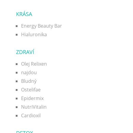
KRÁSA
Energy Beauty Bar
Hialuronika
ZDRAVÍ
Olej Relixen
najdou
Bludný
Ostelifae
Epidermix
NutriVitalin
Cardioxil
DETOX