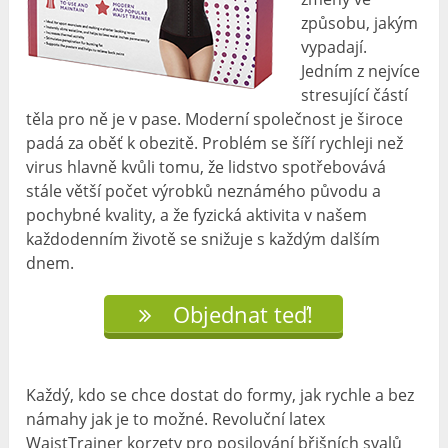
způsobu, jakým
vypadají.
Jedním z nejvíce
stresující částí
těla pro ně je v pase. Moderní společnost je široce
padá za oběť k obezitě. Problém se šíří rychleji než
virus hlavně kvůli tomu, že lidstvo spotřebovává
stále větší počet výrobků neznámého původu a
pochybné kvality, a že fyzická aktivita v našem
každodenním životě se snižuje s každým dalším
dnem.
Objednat teď!
Každý, kdo se chce dostat do formy, jak rychle a bez
námahy jak je to možné. Revoluční latex
WaistTrainer korzety pro posilování břišních svalů