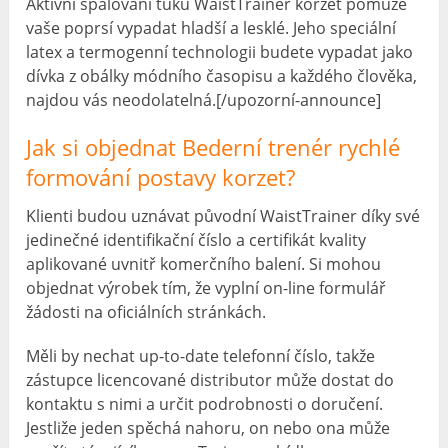
Aktivní spalování tuků WaistTrainer korzet pomůže
vaše poprsí vypadat hladší a lesklé. Jeho speciální
latex a termogenní technologii budete vypadat jako
dívka z obálky módního časopisu a každého člověka,
najdou vás neodolatelná.[/upozorní-announce]
Jak si objednat Bederní trenér rychlé
formování postavy korzet?
Klienti budou uznávat původní WaistTrainer díky své
jedinečné identifikační číslo a certifikát kvality
aplikované uvnitř komerčního balení. Si mohou
objednat výrobek tím, že vyplní on-line formulář
žádosti na oficiálních stránkách.
Měli by nechat up-to-date telefonní číslo, takže
zástupce licencované distributor může dostat do
kontaktu s nimi a určit podrobnosti o doručení.
Jestliže jeden spěchá nahoru, on nebo ona může