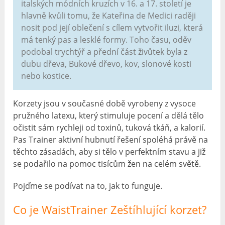
italských módních kruzích v 16. a 17. století je
hlavně kvůli tomu, že Kateřina de Medici raději
nosit pod její oblečení s cílem vytvořit iluzi, která
má tenký pas a lesklé formy. Toho času, oděv
podobal trychtýř a přední část živůtek byla z
dubu dřeva, Bukové dřevo, kov, slonové kosti
nebo kostice.
Korzety jsou v současné době vyrobeny z vysoce
pružného latexu, který stimuluje pocení a dělá tělo
očistit sám rychleji od toxinů, tuková tkáň, a kalorií.
Pas Trainer aktivní hubnutí řešení spoléhá právě na
těchto zásadách, aby si tělo v perfektním stavu a již
se podařilo na pomoc tisícům žen na celém světě.
Pojďme se podívat na to, jak to funguje.
Co je WaistTrainer Zeštíhlující korzet?