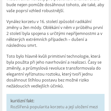
bude nejen pomůže dosáhnout tohoto, ale také, aby
vaše poprsí vzhled robustnější.
Vynález korzetu v 16. století způsobil radikální
změny u žen módy. Oblékání v něm v průběhu první
2 století byla spojena s určitými nepříjemnostmi a v
některých extrémních případech – dušení a
následnou smrt.
Toto bylo hlavně kvůli primitivní technologie, která
byla použita při jeho navrhování a realizaci. Časy se
změnily, a průmyslová revoluce transformovala do
elegantní vyříznutou roztoku, který tvoří jednu
dosáhnout štíhlou postavu bez možné riziko
nežádoucích vedlejších účinků.
kuriózní fakt:
Rozšířená popularita korzetu a její uložení mezi