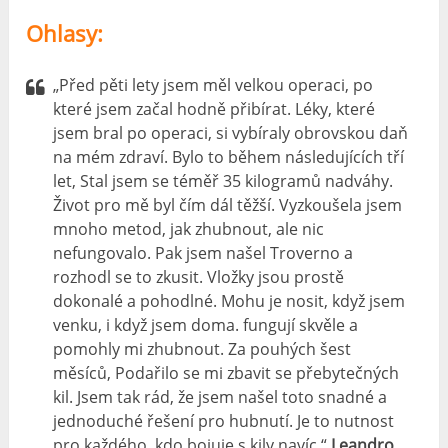
Ohlasy:
„Před pěti lety jsem měl velkou operaci, po
které jsem začal hodně přibírat. Léky, které
jsem bral po operaci, si vybíraly obrovskou daň
na mém zdraví. Bylo to během následujících tří
let, Stal jsem se téměř 35 kilogramů nadváhy.
Život pro mě byl čím dál těžší. Vyzkoušela jsem
mnoho metod, jak zhubnout, ale nic
nefungovalo. Pak jsem našel Troverno a
rozhodl se to zkusit. Vložky jsou prostě
dokonalé a pohodlné. Mohu je nosit, když jsem
venku, i když jsem doma. fungují skvěle a
pomohly mi zhubnout. Za pouhých šest
měsíců, Podařilo se mi zbavit se přebytečných
kil. Jsem tak rád, že jsem našel toto snadné a
jednoduché řešení pro hubnutí. Je to nutnost
pro každého, kdo bojuje s kily navíc.“
Leandro