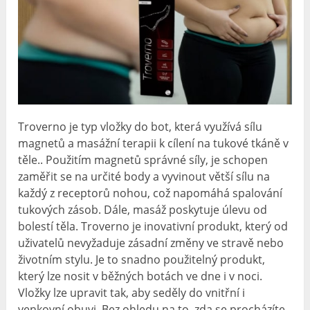
Troverno je typ vložky do bot, která využívá sílu
magnetů a masážní terapii k cílení na tukové tkáně v
těle.. Použitím magnetů správné síly, je schopen
zaměřit se na určité body a vyvinout větší sílu na
každý z receptorů nohou, což napomáhá spalování
tukových zásob. Dále, masáž poskytuje úlevu od
bolestí těla. Troverno je inovativní produkt, který od
uživatelů nevyžaduje zásadní změny ve stravě nebo
životním stylu. Je to snadno použitelný produkt,
který lze nosit v běžných botách ve dne i v noci.
Vložky lze upravit tak, aby seděly do vnitřní i
venkovní obuvi. Bez ohledu na to, zda se procházíte