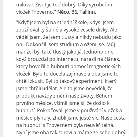
miloval. Život je teď dobrý. Díky výrobcům
vložek Troverno.“
Něco, 36, Tallinn.
"Když jsem byl na střední škole, Kdysi jsem
zbožňoval ty štíhlé a vysoké veselé dívky. Ale
věděl jsem, že jsem tlustý a nikdy nebudu jako
oni. Dokončil jsem studium a oženil se. Můj
manžel byl také tlustý jako já. Jednoho dne,
když brouzdal po internetu, narazil na článek,
který hovořil o hubnutí pomocí magnetických
vložek. Bylo to docela zajímavé a oba jsme to
chtěli zkusit. Byl to takový experiment, který
jsme chtěli udělat. Ale to jsme nevěděli, že
produkt navždy změní naše životy. Během
prvního měsíce, všimli jsme si, že došlo k
hubnutí. Pokračovali jsme v používání vložek a
měsíce plynuly, zhubli jsme ještě víc. Naše cesta
na hubnutí s Trovernem byla neuvěřitelná.
Nyní jsme oba tak zdraví a máme ze sebe dobrý