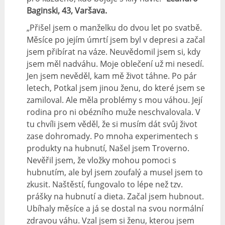
Baginski, 43, Varšava.
„Přišel jsem o manželku do dvou let po svatbě.
Měsíce po jejím úmrtí jsem byl v depresi a začal
jsem přibírat na váze. Neuvědomil jsem si, kdy
jsem měl nadváhu. Moje oblečení už mi nesedí.
Jen jsem nevěděl, kam mě život táhne. Po pár
letech, Potkal jsem jinou ženu, do které jsem se
zamiloval. Ale měla problémy s mou váhou. Její
rodina pro ni obézního muže neschvalovala. V
tu chvíli jsem věděl, že si musím dát svůj život
zase dohromady. Po mnoha experimentech s
produkty na hubnutí, Našel jsem Troverno.
Nevěřil jsem, že vložky mohou pomoci s
hubnutím, ale byl jsem zoufalý a musel jsem to
zkusit. Naštěstí, fungovalo to lépe než tzv.
prášky na hubnutí a dieta. Začal jsem hubnout.
Ubíhaly měsíce a já se dostal na svou normální
zdravou váhu. Vzal jsem si ženu, kterou jsem