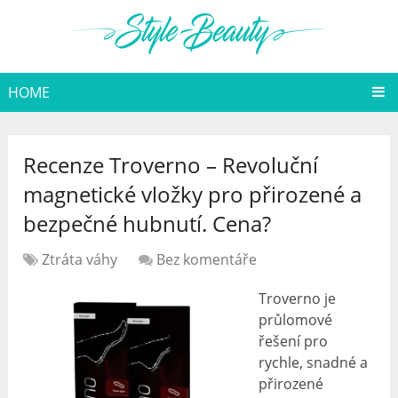
HOME
Recenze Troverno – Revoluční
magnetické vložky pro přirozené a
bezpečné hubnutí. Cena?
Ztráta váhy
Bez komentáře
Troverno je
průlomové
řešení pro
rychle, snadné a
přirozené