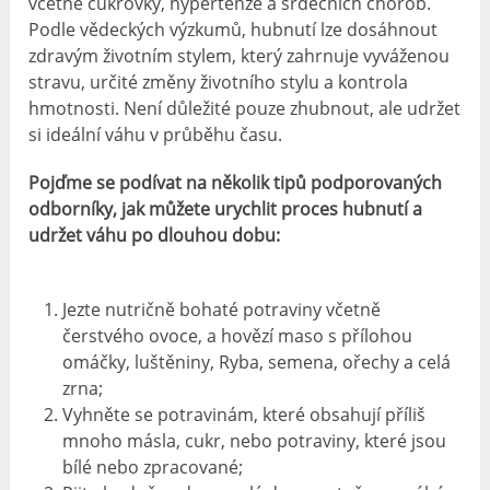
včetně cukrovky, hypertenze a srdečních chorob.
Podle vědeckých výzkumů, hubnutí lze dosáhnout
zdravým životním stylem, který zahrnuje vyváženou
stravu, určité změny životního stylu a kontrola
hmotnosti. Není důležité pouze zhubnout, ale udržet
si ideální váhu v průběhu času.
Pojďme se podívat na několik tipů podporovaných
odborníky, jak můžete urychlit proces hubnutí a
udržet váhu po dlouhou dobu:
Jezte nutričně bohaté potraviny včetně
čerstvého ovoce, a hovězí maso s přílohou
omáčky, luštěniny, Ryba, semena, ořechy a celá
zrna;
Vyhněte se potravinám, které obsahují příliš
mnoho másla, cukr, nebo potraviny, které jsou
bílé nebo zpracované;