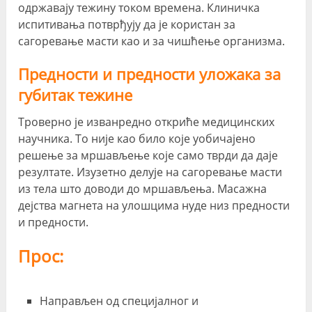
одржавају тежину током времена. Клиничка
испитивања потврђују да је користан за
сагоревање масти као и за чишћење организма.
Предности и предности уложака за
губитак тежине
Троверно је изванредно откриће медицинских
научника. То није као било које уобичајено
решење за мршављење које само тврди да даје
резултате. Изузетно делује на сагоревање масти
из тела што доводи до мршављења. Масажна
дејства магнета на улошцима нуде низ предности
и предности.
Прос:
Направљен од специјалног и