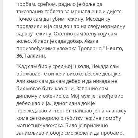
пробам. срећом, радило је боље од
такозваних таблета за мршављење и дијете.
Почео сам да губим тежину. Месеци су
пролазили и ја сам дошао на своју нормалну
здраву тежину. Оженио сам жену коју сам
волео. Живот је сада добар. Хвала
произвођачима уложака Троверно.”
Нешто,
36, Таллинн.
"Кад сам био у средњој школи, Некада сам
обожавао те витке и високе веселе девојке.
Али знао сам да сам дебео и да никада не
бих могао бити као они. Завршио сам
диплому и оженио се. Мој муж је такође био
дебео као и ја. Једног дана док је
прегледавао интернет, наишао је на чланак у
коме се говорило о губитку тежине помоћу
магнетних уложака. Било је прилично
занимљиво и обоје смо желели да пробамо.