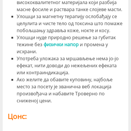
висококвалитетног материјала који разбија
масне фосиле и раствара танке слојеве масти.
Улошци за магнетну терапију ослобађају се
целулита и чисте тело од токсина што помаже
побољшању здравља коже, нокте и косу.
Улошци нуде природно решење за губитак
тежине без
физички напор
и промена у
исхрани.
Употреба уложака за мршављење нема јо-јо
ефекат, нити доводи до нежељених ефеката
или контраиндикација.
Ако желите да обавите куповину, најбоље
место за посету је званична веб локација
произвођача и набавите Троверно по
сниженој цени.
Цонс: