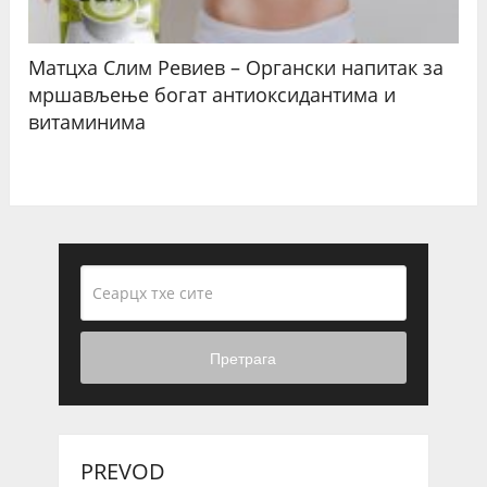
Матцха Слим Ревиев – Органски напитак за
мршављење богат антиоксидантима и
витаминима
Претрага
PREVOD