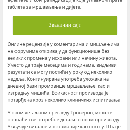
таблете за мршављење и дијете.
Званични сајт
Онлине рецензије у коментарима и мишљењима
на форумима откривају да функционише без
великих промена у исхрани или начину живота.
Уместо да траје месецима и годинама, видљиви
резултати се могу постићи у року од неколико
недеља. Континуирана употреба уложака на
дневној бази промовише мршављење, као и
изградњу мишића. Ефикасност производа је
потврђена кроз неколико клиничких испитивања.
У овом детаљном прегледу Троверно, можете
пронаћи све потребне детаље о овом производу.
Укључује виталне информације као што су: Шта је