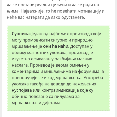
да се поставе реални циљеви и да се ради на
њима. Најважније, то ће повећати мотивацију и
неће вас натерати да лако одустанете.
Суштина:
Један од најбољих производа који
могу промовисати сигурно и природно
мршављење је
они ће наћи
. Доступан у
облику магнетних уложака, производ је
изузетно ефикасан у разбијању масних
наслага. Производ је веома омиљен у
коментарима и мишљењима на форумима, а
препоручује се и код мршављења. Употреба
уложака такође не доводи до нежељених
нуспојава или контраиндикација које су
обично повезане са пилулама за
мршављење и дијетама.