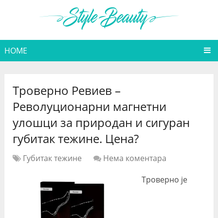
HOME
Троверно Ревиев –
Револуционарни магнетни
улошци за природан и сигуран
губитак тежине. Цена?
Губитак тежине
Нема коментара
Троверно је