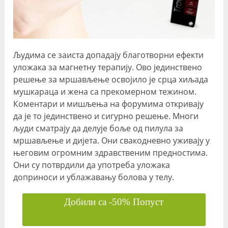
Људима се заиста допадају благотворни ефекти
уложака за магнетну терапију. Ово јединствено
решење за мршављење освојило је срца хиљада
мушкараца и жена са прекомерном тежином.
Коментари и мишљења на форумима откривају
да је то јединствено и сигурно решење. Многи
људи сматрају да делује боље од пилула за
мршављење и дијета. Они свакодневно уживају у
његовим огромним здравственим предностима.
Они су потврдили да употреба уложака
доприноси и ублажавању болова у телу.
Добили са -50% Попуст