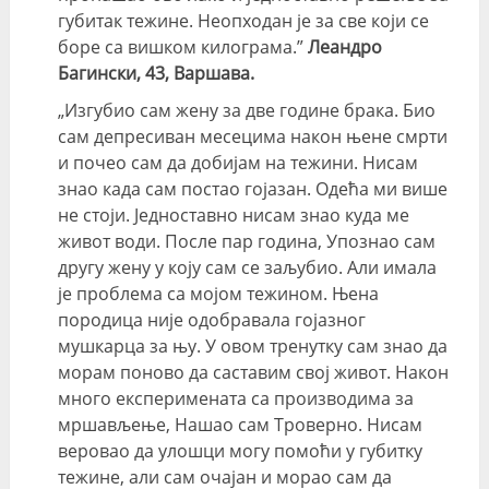
губитак тежине. Неопходан је за све који се
боре са вишком килограма.”
Леандро
Багински, 43, Варшава.
„Изгубио сам жену за две године брака. Био
сам депресиван месецима након њене смрти
и почео сам да добијам на тежини. Нисам
знао када сам постао гојазан. Одећа ми више
не стоји. Једноставно нисам знао куда ме
живот води. После пар година, Упознао сам
другу жену у коју сам се заљубио. Али имала
је проблема са мојом тежином. Њена
породица није одобравала гојазног
мушкарца за њу. У овом тренутку сам знао да
морам поново да саставим свој живот. Након
много експеримената са производима за
мршављење, Нашао сам Троверно. Нисам
веровао да улошци могу помоћи у губитку
тежине, али сам очајан и морао сам да