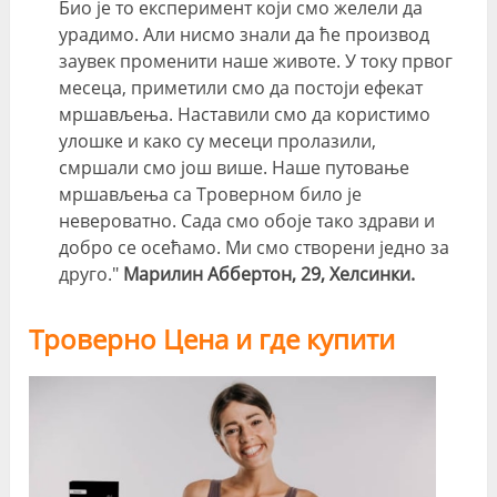
Био је то експеримент који смо желели да
урадимо. Али нисмо знали да ће производ
заувек променити наше животе. У току првог
месеца, приметили смо да постоји ефекат
мршављења. Наставили смо да користимо
улошке и како су месеци пролазили,
смршали смо још више. Наше путовање
мршављења са Троверном било је
невероватно. Сада смо обоје тако здрави и
добро се осећамо. Ми смо створени једно за
друго."
Марилин Аббертон, 29, Хелсинки.
Троверно Цена и где купити