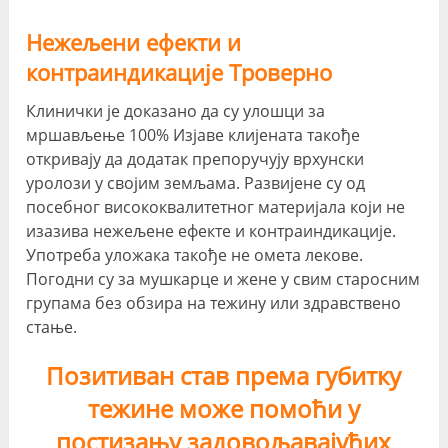
Нежељени ефекти и
контраиндикације Троверно
Клинички је доказано да су улошци за
мршављење 100% Изјаве клијената такође
откривају да додатак препоручују врхунски
уролози у својим земљама. Развијене су од
посебног висококвалитетног материјала који не
изазива нежељене ефекте и контраиндикације.
Употреба уложака такође не омета лекове.
Погодни су за мушкарце и жене у свим старосним
групама без обзира на тежину или здравствено
стање.
Позитиван став према губитку
тежине може помоћи у
постизању задовољавајућих