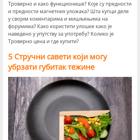
Троверно и како функционише? Које су предности
и предности магнетних уложака? Шта купци деле
у својим коментарима и мишљењима на
форумима? Како користити улошке како је
наведено у упутству за употребу? Колико је
Троверно цена и где купити?
5 Стручни савети који могу
убрзати губитак тежине