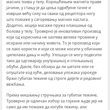
масних ткива у телу. Коришћењем магнета праве
јачине, у стању је да циља одређене тачке и
изврши већу силу на сваки од рецептора ногу
што помаже у сагоревању масних наслага.
Додатно, акција масаже пружа олакшање од
болова у телу. Троверно је иновативан производ
који од корисника не захтева велике промене у
исхрани или начину живота. То је производ који
се лако користи и који се може носити у обичним
ципелама дању и ноћу. Улошци се могу подесити
тако да одговарају унутрашњој и спољашњој
обући. Дакле, без обзира да ли шетате или се
опуштате код куће, деловање уложака узрокује
бржи губитак тежине од строге дијете и редовног
вежбања.
Према мишљењу стручњака за губитак тежине,
Троверно је одличан избор за гојазне људе јер не
само да им помаже да изгубе тежину, али