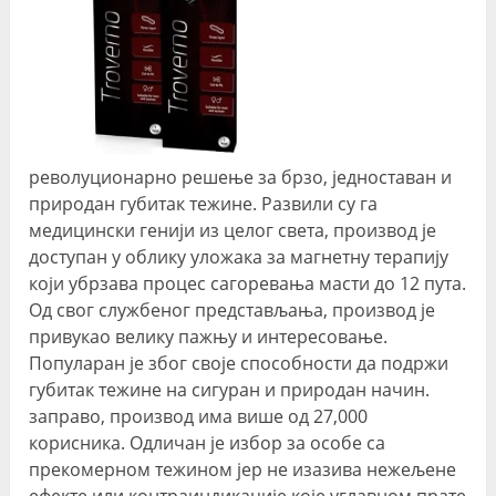
револуционарно решење за брзо, једноставан и
природан губитак тежине. Развили су га
медицински генији из целог света, производ је
доступан у облику уложака за магнетну терапију
који убрзава процес сагоревања масти до 12 пута.
Од свог службеног представљања, производ је
привукао велику пажњу и интересовање.
Популаран је због своје способности да подржи
губитак тежине на сигуран и природан начин.
заправо, производ има више од 27,000
корисника. Одличан је избор за особе са
прекомерном тежином јер не изазива нежељене
ефекте или контраиндикације које углавном прате