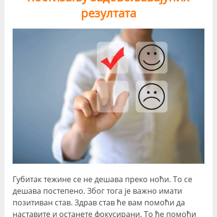
резултата
Губитак тежине се не дешава преко ноћи. То се
дешава постепено. Због тога је важно имати
позитиван став. Здрав став ће вам помоћи да
наставите и останете фокусирани. То ће помоћи