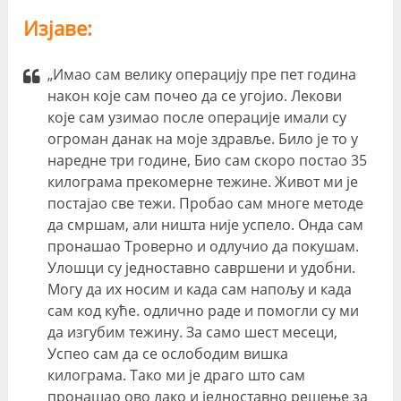
Изјаве:
„Имао сам велику операцију пре пет година
након које сам почео да се угојио. Лекови
које сам узимао после операције имали су
огроман данак на моје здравље. Било је то у
наредне три године, Био сам скоро постао 35
килограма прекомерне тежине. Живот ми је
постајао све тежи. Пробао сам многе методе
да смршам, али ништа није успело. Онда сам
пронашао Троверно и одлучио да покушам.
Улошци су једноставно савршени и удобни.
Могу да их носим и када сам напољу и када
сам код куће. одлично раде и помогли су ми
да изгубим тежину. За само шест месеци,
Успео сам да се ослободим вишка
килограма. Тако ми је драго што сам
пронашао ово лако и једноставно решење за