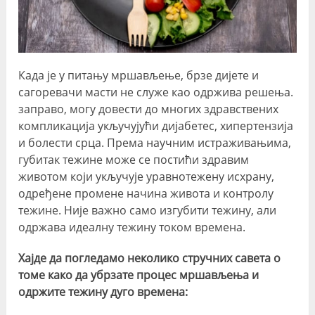
Када је у питању мршављење, брзе дијете и
сагоревачи масти не служе као одржива решења.
заправо, могу довести до многих здравствених
компликација укључујући дијабетес, хипертензија
и болести срца. Према научним истраживањима,
губитак тежине може се постићи здравим
животом који укључује уравнотежену исхрану,
одређене промене начина живота и контролу
тежине. Није важно само изгубити тежину, али
одржава идеалну тежину током времена.
Хајде да погледамо неколико стручних савета о
томе како да убрзате процес мршављења и
одржите тежину дуго времена: