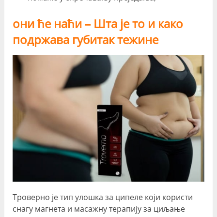
они ће наћи – Шта је то и како
подржава губитак тежине
Троверно је тип улошка за ципеле који користи
снагу магнета и масажну терапију за циљање