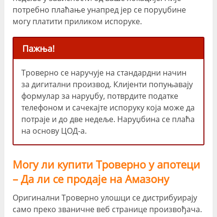
потребно плаћање унапред јер се поруџбине
могу платити приликом испоруке.
Пажња!
Троверно се наручује на стандардни начин
за дигитални производ. Клијенти попуњавају
формулар за наруџбу, потврдите податке
телефоном и сачекајте испоруку која може да
потраје и до две недеље. Наруџбина се плаћа
на основу ЦОД-а.
Могу ли купити Троверно у апотеци
– Да ли се продаје на Амазону
Оригинални Троверно улошци се дистрибуирају
само преко званичне веб странице произвођача.