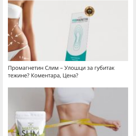
Промагнетин Слим – Улошци за губитак
тежине? Коментара, Цена?