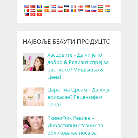
НАЈБОЉЕ БЕАУТИ ПРОДУЦТС
Хасцовите – Да ли је то
добро & Релиант спреј за
раст косе? Мишљења &
Цена!
Цараттиа Цреам – Да ли је
ефикасан? Рецензије и
цена?
РхиноФик Ревиев –
Иновативни стезник за
обликовање носа за