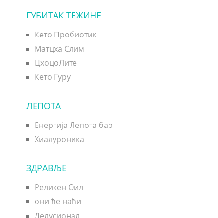
ГУБИТАК ТЕЖИНЕ
Кето Пробиотик
Матцха Слим
ЦхоцоЛите
Кето Гуру
ЛЕПОТА
Енергија Лепота бар
Хиалуроника
ЗДРАВЉЕ
Реликен Оил
они ће наћи
Делусионал