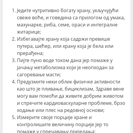
Једите нутритивно богату храну, укључујући
свеже воће, и говедина са прилогом од умака,
махунарке, риба, семе, ораси и интегралне
житарице;
Избегавајте храну која садржи превише
путера, шећер, или храну која је бела или
прерађена;
Пијте пуно воде током дана јер помаже у
јачању метаболизма који је неопходан за
сагоревање масти;
Предузмите неки облик физичке активности
као што је пливање, бициклизам, Здраве вене
могу вам помоћи да живите добрим животом
и спречите кардиоваскуларне проблеме, брзо
ходање или плес на редовној основи;
Измерите своје порције хране и
контролишите величину порције јер то
помаже у спречавању преједања;