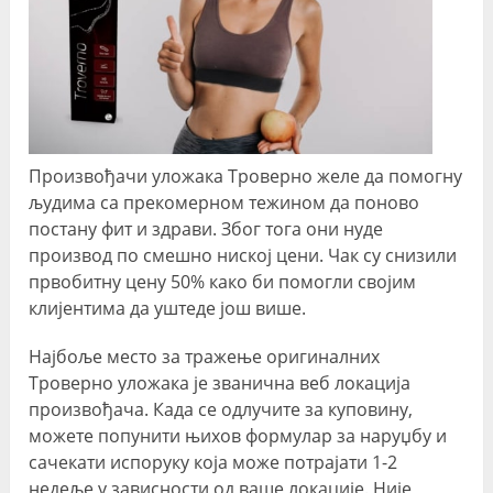
Произвођачи уложака Троверно желе да помогну
људима са прекомерном тежином да поново
постану фит и здрави. Због тога они нуде
производ по смешно ниској цени. Чак су снизили
првобитну цену 50% како би помогли својим
клијентима да уштеде још више.
Најбоље место за тражење оригиналних
Троверно уложака је званична веб локација
произвођача. Када се одлучите за куповину,
можете попунити њихов формулар за наруџбу и
сачекати испоруку која може потрајати 1-2
недеље у зависности од ваше локације. Није