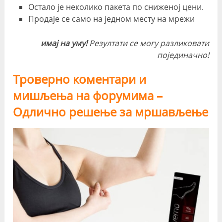
Остало је неколико пакета по сниженој цени.
Продаје се само на једном месту на мрежи
имај на уму!
Резултати се могу разликовати
појединачно!
Троверно коментари и
мишљења на форумима –
Одлично решење за мршављење