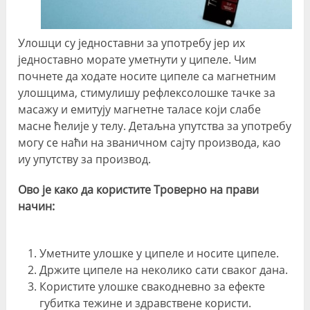
Улошци су једноставни за употребу јер их
једноставно морате уметнути у ципеле. Чим
почнете да ходате носите ципеле са магнетним
улошцима, стимулишу рефлексолошке тачке за
масажу и емитују магнетне таласе који слабе
масне ћелије у телу. Детаљна упутства за употребу
могу се наћи на званичном сајту производа, као
иу упутству за производ.
Ово је како да користите Троверно на прави
начин:
Уметните улошке у ципеле и носите ципеле.
Држите ципеле на неколико сати сваког дана.
Користите улошке свакодневно за ефекте
губитка тежине и здравствене користи.