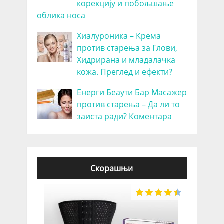
корекцију и побољшање
облика носа
Хиалуроника – Крема
против старења за Глови,
Хидрирана и младалачка
кожа. Преглед и ефекти?
Енерги Беаути Бар Масажер
против старења – Да ли то
заиста ради? Коментара
Скорашњи