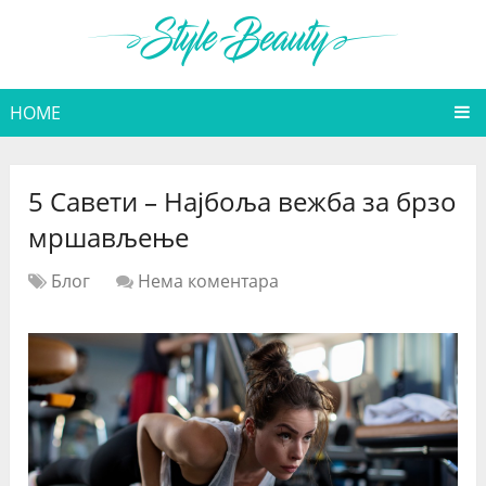
HOME
5 Савети – Најбоља вежба за брзо
мршављење
Блог
Нема коментара