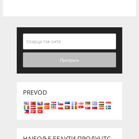
Претрага
PREVOD
НАЈБОЉЕ БЕАУТИ ПРОДУЦТС