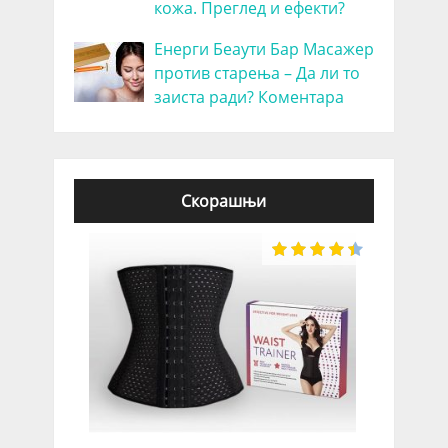
кожа. Преглед и ефекти?
Енерги Беаути Бар Масажер
против старења – Да ли то
заиста ради? Коментара
Скорашњи