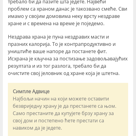
требало би да пазите шта једете. Највећи
проблем са храном данас је такозвано смеће. Сви
имамо у својим домовима неку врсту нездраве
хране и с времена на време је поједемо.
Нездрава храна је пуна нездравих масти и
празних калорија. То је контрапродуктивно и
уништиће ваше напоре да постанете фит.
Исхрана је кључна за постизање задовољавајућих
резултата и из тог разлога, требало би да
очистите свој јеловник од хране која је штетна.
Симпле Адвице
Најбољи начин на који можете оставити
безвриједну храну је да престанете са њом.
Само престаните да купујете брзу храну за
свој дом и постепено ћете престати са
навиком да је једете.