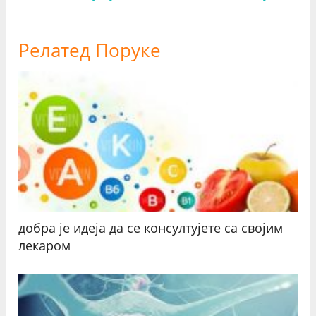
Релатед Поруке
добра је идеја да се консултујете са својим
лекаром