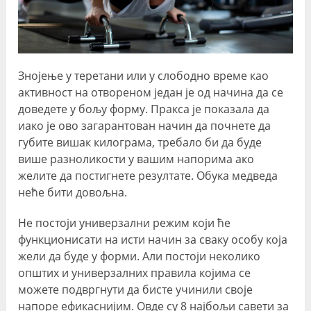
Знојење у теретани или у слободно време као
активност на отвореном један је од начина да се
доведете у бољу форму. Пракса је показала да
иако је ово загарантован начин да почнете да
губите вишак килограма, требало би да буде
више разноликости у вашим напорима ако
желите да постигнете резултате. Обука медведа
неће бити довољна.
Не постоји универзални режим који ће
функционисати на исти начин за сваку особу која
жели да буде у форми. Али постоји неколико
општих и универзалних правила којима се
можете подвргнути да бисте учинили своје
напоре ефикаснијим. Овде су 8 најбољи савети за