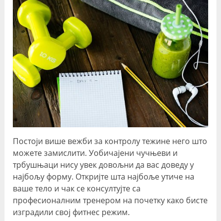
Постоји више вежби за контролу тежине него што
можете замислити. Уобичајени чучњеви и
трбушњаци нису увек довољни да вас доведу у
најбољу форму. Откријте шта најбоље утиче на
ваше тело и чак се консултујте са
професионалним тренером на почетку како бисте
изградили свој фитнес режим.