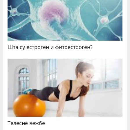
Шта су естроген и фитоестроген?
Телесне вежбе