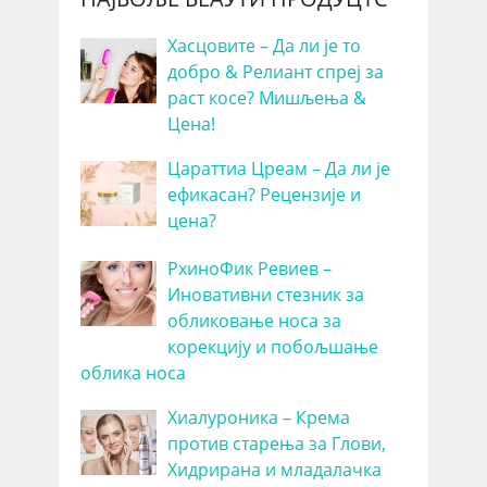
Хасцовите – Да ли је то
добро & Релиант спреј за
раст косе? Мишљења &
Цена!
Цараттиа Цреам – Да ли је
ефикасан? Рецензије и
цена?
РхиноФик Ревиев –
Иновативни стезник за
обликовање носа за
корекцију и побољшање
облика носа
Хиалуроника – Крема
против старења за Глови,
Хидрирана и младалачка