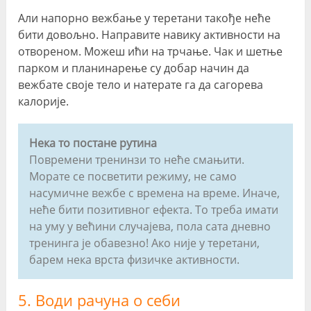
Али напорно вежбање у теретани такође неће
бити довољно. Направите навику активности на
отвореном. Можеш ићи на трчање. Чак и шетње
парком и планинарење су добар начин да
вежбате своје тело и натерате га да сагорева
калорије.
Нека то постане рутина
Повремени тренинзи то неће смањити.
Морате се посветити режиму, не само
насумичне вежбе с времена на време. Иначе,
неће бити позитивног ефекта. То треба имати
на уму у већини случајева, пола сата дневно
тренинга је обавезно! Ако није у теретани,
барем нека врста физичке активности.
5. Води рачуна о себи