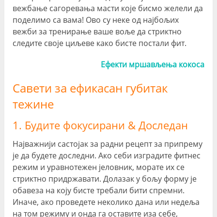
вежбање сагоревања масти које бисмо желели да
поделимо са вама! Ово су неке од најбољих
вежби за тренирање ваше воље да стриктно
следите своје циљеве како бисте постали фит.
Ефекти мршављења кокоса
Савети за ефикасан губитак
тежине
1. Будите фокусирани & Доследан
Најважнији састојак за радни рецепт за припрему
је да будете доследни. Ако себи изградите фитнес
режим и уравнотежен јеловник, морате их се
стриктно придржавати. Долазак у бољу форму је
обавеза на коју бисте требали бити спремни.
Иначе, ако проведете неколико дана или недеља
на том режиму и онда га оставите иза себе,