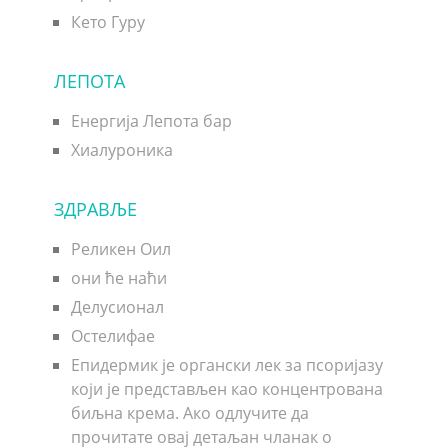
Кето Гуру
ЛЕПОТА
Енергија Лепота бар
Хиалуроника
ЗДРАВЉЕ
Реликен Оил
они ће наћи
Делусионал
Остелифае
Епидермик је органски лек за псоријазу
који је представљен као концентрована
биљна крема. Ако одлучите да
прочитате овај детаљан чланак о