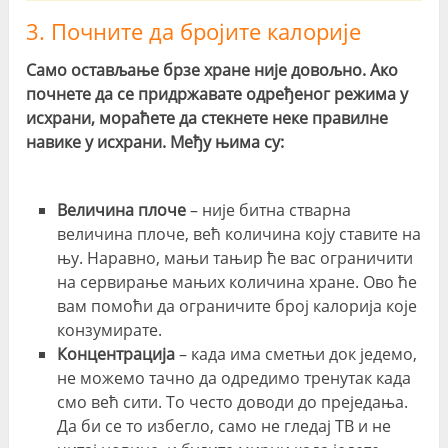
3. Почните да бројите калорије
Само остављање брзе хране није довољно. Ако
почнете да се придржавате одређеног режима у
исхрани, мораћете да стекнете неке правилне
навике у исхрани. Међу њима су:
Величина плоче
– није битна стварна
величина плоче, већ количина коју ставите на
њу. Наравно, мањи тањир ће вас ограничити
на сервирање мањих количина хране. Ово ће
вам помоћи да ограничите број калорија које
конзумирате.
Концентрација
– када има сметњи док једемо,
не можемо тачно да одредимо тренутак када
смо већ сити. То често доводи до преједања.
Да би се то избегло, само не гледај ТВ и не