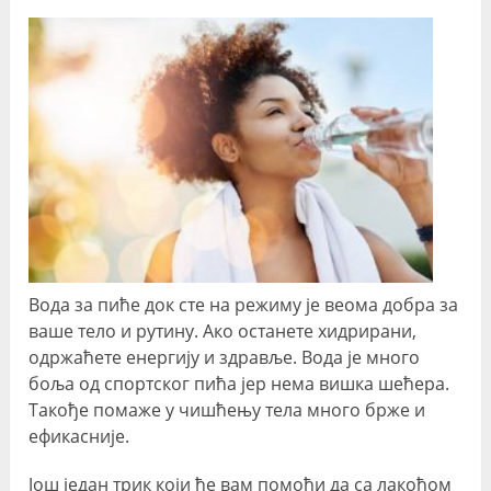
Вода за пиће док сте на режиму је веома добра за
ваше тело и рутину. Ако останете хидрирани,
одржаћете енергију и здравље. Вода је много
боља од спортског пића јер нема вишка шећера.
Такође помаже у чишћењу тела много брже и
ефикасније.
Још један трик који ће вам помоћи да са лакоћом