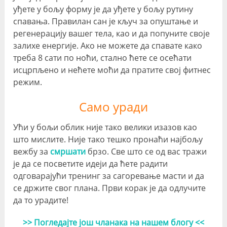
уђете у бољу форму је да уђете у бољу рутину
спавања. Правилан сан је кључ за опуштање и
регенерацију вашег тела, као и да попуните своје
залихе енергије. Ако не можете да спавате како
треба 8 сати по ноћи, стално ћете се осећати
исцрпљено и нећете моћи да пратите свој фитнес
режим.
Само уради
Ући у бољи облик није тако велики изазов као
што мислите. Није тако тешко пронаћи најбољу
вежбу за
смршати
брзо. Све што се од вас тражи
је да се посветите идеји да ћете радити
одговарајући тренинг за сагоревање масти и да
се држите свог плана. Први корак је да одлучите
да то урадите!
>> Погледајте још чланака на нашем блогу <<