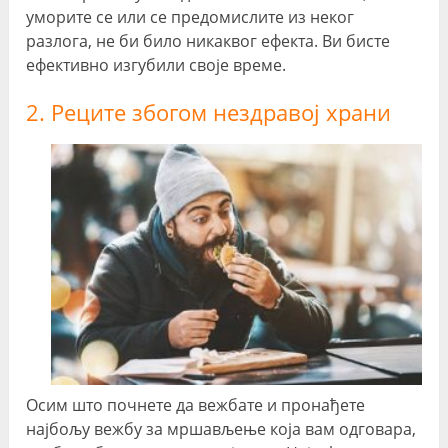
уморите се или се предомислите из неког
разлога, не би било никаквог ефекта. Ви бисте
ефективно изгубили своје време.
2. Реците збогом нездравој храни
Осим што почнете да вежбате и пронађете
најбољу вежбу за мршављење која вам одговара,