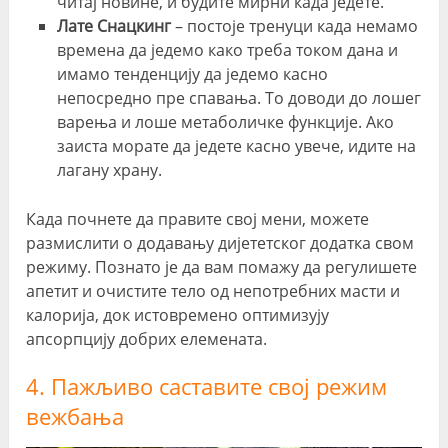
читај новине, и будите мирни када једете.
Лате Снацкинг
– постоје тренуци када немамо
времена да једемо како треба током дана и
имамо тенденцију да једемо касно
непосредно пре спавања. То доводи до лошег
варења и лоше метаболичке функције. Ако
заиста морате да једете касно увече, идите на
лагану храну.
Када почнете да правите свој мени, можете
размислити о додавању дијететског додатка свом
режиму. Познато је да вам помажу да регулишете
апетит и очистите тело од непотребних масти и
калорија, док истовремено оптимизују
апсорпцију добрих елемената.
4. Пажљиво саставите свој режим
вежбања