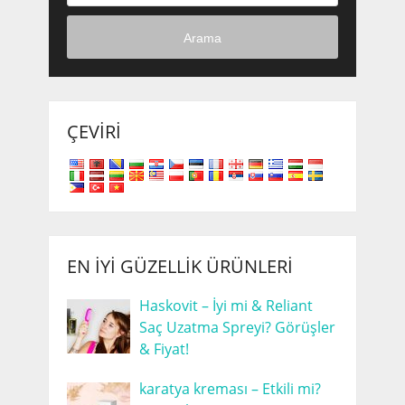
Arama
ÇEVIRI
EN İYI GÜZELLIK ÜRÜNLERI
Haskovit – İyi mi & Reliant
Saç Uzatma Spreyi? Görüşler
& Fiyat!
karatya kreması – Etkili mi?