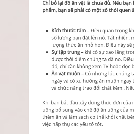
Chỉ bỏ lại đồ ăn vặt là chưa đủ. Nếu bạn
phẩm, bạn sẽ phải có một số thói quen ă
Kích thước tấm
– Điều quan trọng khô
số lượng bạn đặt lên nó. Tất nhiên,
lượng thức ăn nhỏ hơn. Điều này sẽ 
Sự tập trung
– khi có sự xao lãng tr
được thời điểm chúng ta đã no. Điề
đó, chỉ cần không xem TV hoặc đọc b
Ăn vặt muộn
– Có những lúc chúng t
ngày và có xu hướng ăn muộn ngay tr
và chức năng trao đổi chất kém.. Nế
Khi bạn bắt đầu xây dựng thực đơn của 
uống bổ sung vào chế độ ăn uống của mì
thèm ăn và làm sạch cơ thể khỏi chất béo
việc hấp thụ các yếu tố tốt.