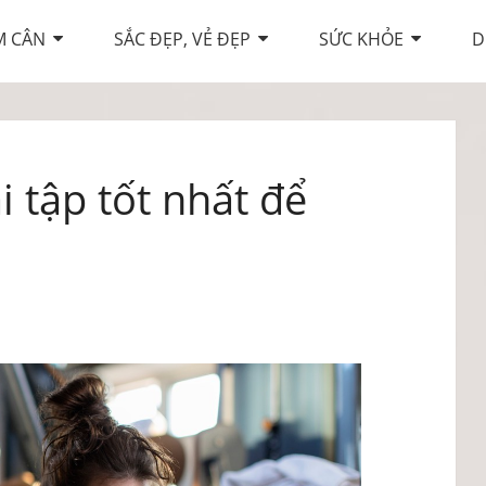
M CÂN
SẮC ĐẸP, VẺ ĐẸP
SỨC KHỎE
D
i tập tốt nhất để