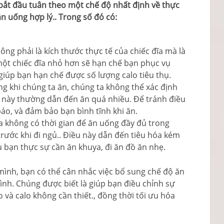
 bắt đầu tuân theo một chế độ nhất định về thực
n uống hợp lý.. Trong số đó có:
ng phải là kích thước thực tế của chiếc đĩa mà là
 một chiếc đĩa nhỏ hơn sẽ hạn chế bạn phục vụ
giúp bạn hạn chế được số lượng calo tiêu thụ.
ong khi chúng ta ăn, chúng ta không thể xác định
u này thường dẫn đến ăn quá nhiều. Để tránh điều
áo, và đảm bảo bạn bình tĩnh khi ăn.
a không có thời gian để ăn uống đầy đủ trong
ước khi đi ngủ.. Điều này dẫn đến tiêu hóa kém
u bạn thực sự cần ăn khuya, đi ăn đồ ăn nhẹ.
mình, bạn có thể cân nhắc việc bổ sung chế độ ăn
nh. Chúng được biết là giúp bạn điều chỉnh sự
 và calo không cần thiết., đồng thời tối ưu hóa