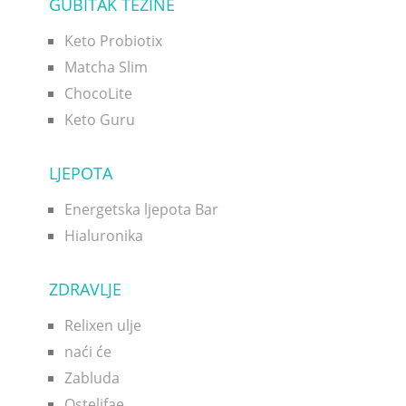
GUBITAK TEŽINE
Keto Probiotix
Matcha Slim
ChocoLite
Keto Guru
LJEPOTA
Energetska ljepota Bar
Hialuronika
ZDRAVLJE
Relixen ulje
naći će
Zabluda
Ostelifae