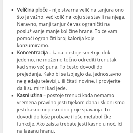
Veličina ploče
– nije stvarna veličina tanjura ono
što je važno, već količina koju ste stavili na njega.
Naravno, manji tanjur će vas ograničiti na
posluživanje manje količine hrane. To će vam
pomoći ograničiti broj kalorija koje
konzumiramo.
Koncentracija
– kada postoje smetnje dok
jedemo, ne možemo točno odrediti trenutak
kad smo već puna. To često dovodi do
prejedanja. Kako bi se izbjeglo da, jednostavno
ne gledaju televiziju ili čitati novine, i provjerite
da li su mirni kad jede.
Kasni užina
– postoje trenuci kada nemamo
vremena pravilno jesti tijekom dana i skloni smo
jesti kasno neposredno prije spavanja. To
dovodi do loše probave i loše metaboličke
funkcije. Ako zaista trebate jesti kasno u noć, ići
na laganu hranu.