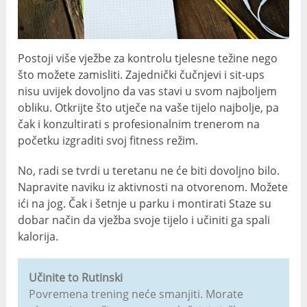
Postoji više vježbe za kontrolu tjelesne težine nego
što možete zamisliti. Zajednički čučnjevi i sit-ups
nisu uvijek dovoljno da vas stavi u svom najboljem
obliku. Otkrijte što utječe na vaše tijelo najbolje, pa
čak i konzultirati s profesionalnim trenerom na
početku izgraditi svoj fitness režim.
No, radi se tvrdi u teretanu ne će biti dovoljno bilo.
Napravite naviku iz aktivnosti na otvorenom. Možete
ići na jog. Čak i šetnje u parku i montirati Staze su
dobar način da vježba svoje tijelo i učiniti ga spali
kalorija.
Učinite to Rutinski
Povremena trening neće smanjiti. Morate