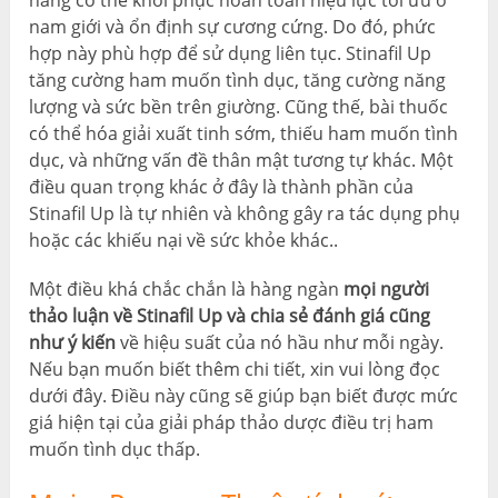
nang có thể khôi phục hoàn toàn hiệu lực tối ưu ở
nam giới và ổn định sự cương cứng. Do đó, phức
hợp này phù hợp để sử dụng liên tục. Stinafil Up
tăng cường ham muốn tình dục, tăng cường năng
lượng và sức bền trên giường. Cũng thế, bài thuốc
có thể hóa giải xuất tinh sớm, thiếu ham muốn tình
dục, và những vấn đề thân mật tương tự khác. Một
điều quan trọng khác ở đây là thành phần của
Stinafil Up là tự nhiên và không gây ra tác dụng phụ
hoặc các khiếu nại về sức khỏe khác..
Một điều khá chắc chắn là hàng ngàn
mọi người
thảo luận về Stinafil Up và chia sẻ đánh giá cũng
như ý kiến
về hiệu suất của nó hầu như mỗi ngày.
Nếu bạn muốn biết thêm chi tiết, xin vui lòng đọc
dưới đây. Điều này cũng sẽ giúp bạn biết được mức
giá hiện tại của giải pháp thảo dược điều trị ham
muốn tình dục thấp.