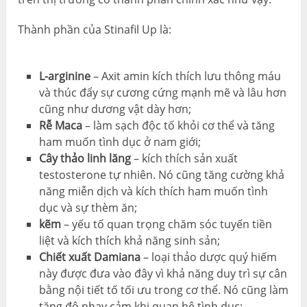
Thành phần của Stinafil Up là:
L-arginine
– Axit amin kích thích lưu thông máu
và thúc đẩy sự cương cứng mạnh mẽ và lâu hơn
cũng như dương vật dày hơn;
Rễ Maca
– làm sạch độc tố khỏi cơ thể và tăng
ham muốn tình dục ở nam giới;
Cây thảo linh lăng
– kích thích sản xuất
testosterone tự nhiên. Nó cũng tăng cường khả
năng miễn dịch và kích thích ham muốn tình
dục và sự thèm ăn;
kẽm
– yếu tố quan trọng chăm sóc tuyến tiền
liệt và kích thích khả năng sinh sản;
Chiết xuất Damiana
– loại thảo dược quý hiếm
này được đưa vào đây vì khả năng duy trì sự cân
bằng nội tiết tố tối ưu trong cơ thể. Nó cũng làm
tăng độ nhạy cảm khi quan hệ tình dục;