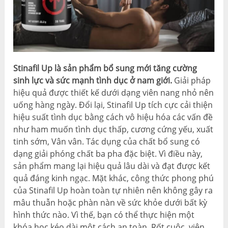
Stinafil Up là sản phẩm bổ sung mới tăng cường
sinh lực và sức mạnh tình dục ở nam giới.
Giải pháp
hiệu quả được thiết kế dưới dạng viên nang nhỏ nên
uống hàng ngày. Đổi lại, Stinafil Up tích cực cải thiện
hiệu suất tình dục bằng cách vô hiệu hóa các vấn đề
như ham muốn tình dục thấp, cương cứng yếu, xuất
tinh sớm, Vân vân. Tác dụng của chất bổ sung có
dạng giải phóng chất ba pha đặc biệt. Vì điều này,
sản phẩm mang lại hiệu quả lâu dài và đạt được kết
quả đáng kinh ngạc. Mặt khác, công thức phong phú
của Stinafil Up hoàn toàn tự nhiên nên không gây ra
mâu thuẫn hoặc phàn nàn về sức khỏe dưới bất kỳ
hình thức nào. Vì thế, bạn có thể thực hiện một
khóa học kéo dài một cách an toàn. Rốt cuộc, viên