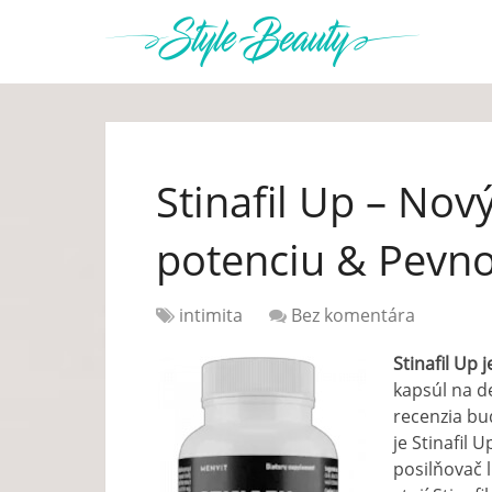
Stinafil Up – No
potenciu & Pevno
intimita
Bez komentára
Stinafil Up
kapsúl na d
recenzia bu
je Stinafil 
posilňovač 