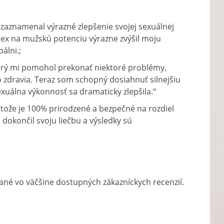
zaznamenal výrazné zlepšenie svojej sexuálnej
lex na mužskú potenciu výrazne zvýšil moju
álni.;
 ktorý mi pomohol prekonať niektoré problémy,
o zdravia. Teraz som schopný dosiahnuť silnejšiu
sexuálna výkonnosť sa dramaticky zlepšila.“
ože je 100% prirodzené a bezpečné na rozdiel
dokončil svoju liečbu a výsledky sú
ané vo väčšine dostupných zákazníckych recenzií.