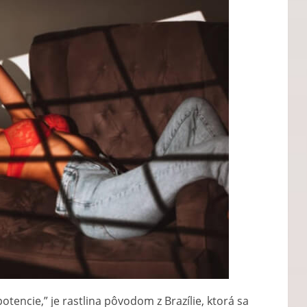
tencie,” je rastlina pôvodom z Brazílie, ktorá sa