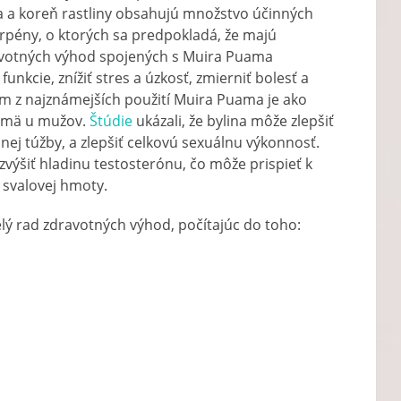
a a koreň rastliny obsahujú množstvo účinných
terpény, o ktorých sa predpokladá, že majú
ravotných výhod spojených s Muira Puama
funkcie, znížiť stres a úzkosť, zmierniť bolesť a
ným z najznámejších použití Muira Puama je ako
ajmä u mužov.
Štúdie
ukázali, že bylina môže zlepšiť
lnej túžby, a zlepšiť celkovú sexuálnu výkonnosť.
šiť hladinu testosterónu, čo môže prispieť k
 svalovej hmoty.
ý rad zdravotných výhod, počítajúc do toho: