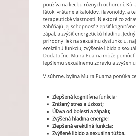
používa na liečbu rôznych ochorení. Kôr
látok, vrátane alkaloidov, flavonoidy, a 
terapeutické vlastnosti. Niektoré zo zd
zahŕňajú jej schopnosť zlepšiť kognitívne 
zápal, a zvýšiť energetickú hladinu. Jed
prírodný liek na sexuálnu dysfunkciu, n
erektilnú funkciu, zvýšenie libida a sexuá
Dodatočne, Muira Puama môže pomôcť zvý
lepšiemu sexuálnemu zdraviu a zvýšeniu
V súhrne, bylina Muira Puama ponúka cel
Zlepšená kognitívna funkcia;
Znížený stres a úzkosť;
Úľava od bolesti a zápalu;
Zvýšená hladina energie;
Zlepšená erektilná funkcia;
Zvýšené libido a sexuálna túžba.