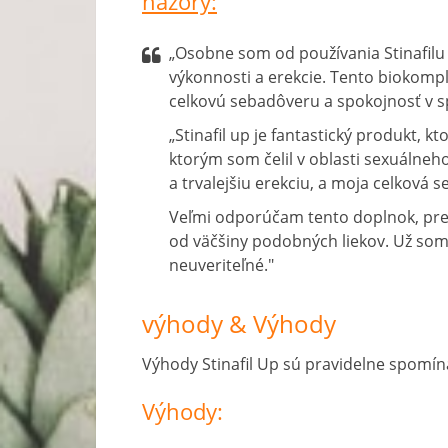
názory:
„Osobne som od používania Stinafilu 
výkonnosti a erekcie. Tento biokomp
celkovú sebadôveru a spokojnosť v sp
„Stinafil up je fantastický produkt,
ktorým som čelil v oblasti sexuálneh
a trvalejšiu erekciu, a moja celková 
Veľmi odporúčam tento doplnok, pret
od väčšiny podobných liekov. Už som 
neuveriteľné."
výhody & Výhody
Výhody Stinafil Up sú pravidelne spomín
Výhody: