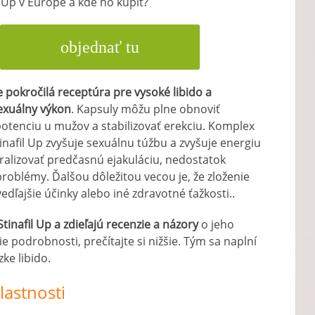
il Up v Európe a kde ho kúpiť?
objednať tu
je pokročilá receptúra ​​pre vysoké libido a
sexuálny výkon
. Kapsuly môžu plne obnoviť
otenciu u mužov a stabilizovať erekciu. Komplex
inafil Up zvyšuje sexuálnu túžbu a zvyšuje energiu
eutralizovať predčasnú ejakuláciu, nedostatok
roblémy. Ďalšou dôležitou vecou je, že zloženie
edľajšie účinky alebo iné zdravotné ťažkosti..
Stinafil Up a zdieľajú recenzie a názory
o jeho
 podrobnosti, prečítajte si nižšie. Tým sa naplní
ke libido.
astnosti