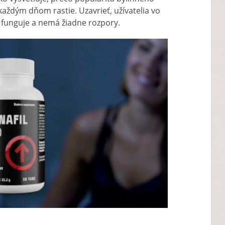
aždým dňom rastie. Uzavrieť, užívatelia vo
Up funguje a nemá žiadne rozpory.