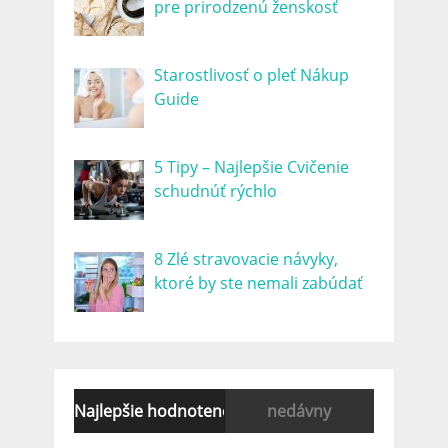
pre prirodzenú ženskosť
Starostlivosť o pleť Nákup
Guide
5 Tipy – Najlepšie Cvičenie
schudnúť rýchlo
8 Zlé stravovacie návyky,
ktoré by ste nemali zabúdať
Najlepšie hodnotené
nedávny