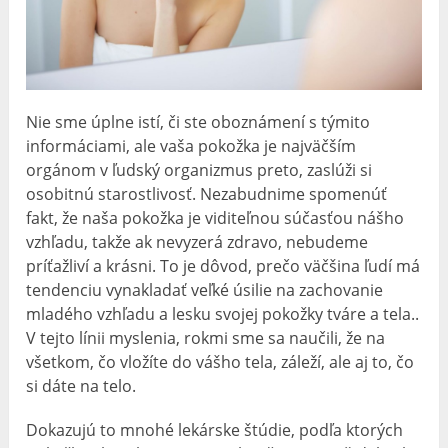
Nie sme úplne istí, či ste oboznámení s týmito
informáciami, ale vaša pokožka je najväčším
orgánom v ľudský organizmus preto, zaslúži si
osobitnú starostlivosť. Nezabudnime spomenúť
fakt, že naša pokožka je viditeľnou súčasťou nášho
vzhľadu, takže ak nevyzerá zdravo, nebudeme
príťažliví a krásni. To je dôvod, prečo väčšina ľudí má
tendenciu vynakladať veľké úsilie na zachovanie
mladého vzhľadu a lesku svojej pokožky tváre a tela..
V tejto línii myslenia, rokmi sme sa naučili, že na
všetkom, čo vložíte do vášho tela, záleží, ale aj to, čo
si dáte na telo.
Dokazujú to mnohé lekárske štúdie, podľa ktorých