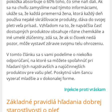
pokožka absorbuje o 60% toho, čo sme naň dali. Ak
sa na chvíľu zamyslíme nad týmito informáciami,
ukáže sa, že každá priemerná žena, ktorá každý deň
používa nejaké skrášľovacie produkty, dáva do svojej
pleti veľa prísad.. Vzhľadom na to, že najväčšia časť
dostupných produktov obsahuje rôzne chemikálie a
iné umelé zlúčeniny, zdá sa, že ak si človek nedá
pozor, môže vystaviť zdravie svojmu telu ohrozeniu.
V tomto článku sa s vami podelíme o niekoľko
odporúčaní, na ktoré sa môžete spoľahnúť pri
hľadaní tých najzdravších a najúčinnejších
produktov pre vašu pleť. Poskytnú vám šancu
vyzerať mladšie a v dokonalej forme.
Injekcie proti vráskam
Základné pravidlá hľadania dobrej
starostlivosti o pleť