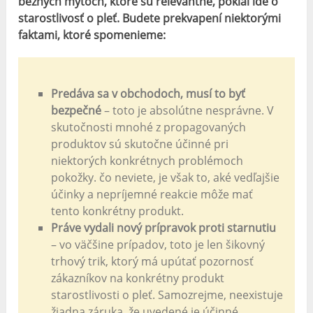
bežných mýtoch, ktoré sú relevantné, pokiaľ ide o
starostlivosť o pleť. Budete prekvapení niektorými
faktami, ktoré spomenieme:
Predáva sa v obchodoch, musí to byť
bezpečné
– toto je absolútne nesprávne. V
skutočnosti mnohé z propagovaných
produktov sú skutočne účinné pri
niektorých konkrétnych problémoch
pokožky. čo neviete, je však to, aké vedľajšie
účinky a nepríjemné reakcie môže mať
tento konkrétny produkt.
Práve vydali nový prípravok proti starnutiu
– vo väčšine prípadov, toto je len šikovný
trhový trik, ktorý má upútať pozornosť
zákazníkov na konkrétny produkt
starostlivosti o pleť. Samozrejme, neexistuje
žiadna záruka, že uvedené je účinné,