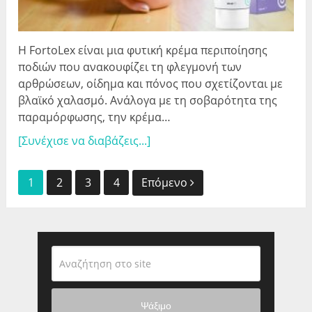
Η FortoLex είναι μια φυτική κρέμα περιποίησης
ποδιών που ανακουφίζει τη φλεγμονή των
αρθρώσεων, οίδημα και πόνος που σχετίζονται με
βλαϊκό χαλασμό. Ανάλογα με τη σοβαρότητα της
παραμόρφωσης, την κρέμα…
[Συνέχισε να διαβάζεις...]
Πλοήγηση
1
2
3
4
Επόμενο
αναρτήσεων
Ψάξιμο