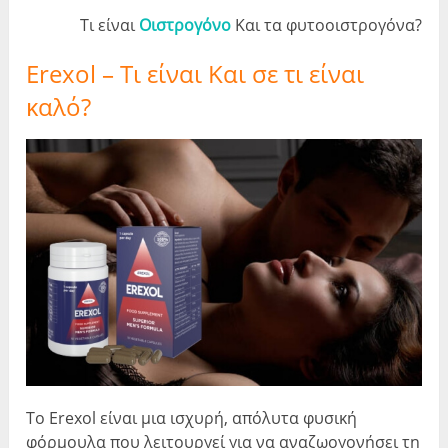
Τι είναι
Οιστρογόνο
Και τα φυτοοιστρογόνα?
Erexol – Τι είναι Και
σε τι είναι
καλό?
Το Erexol είναι μια ισχυρή, απόλυτα φυσική
φόρμουλα που λειτουργεί για να αναζωογονήσει τη