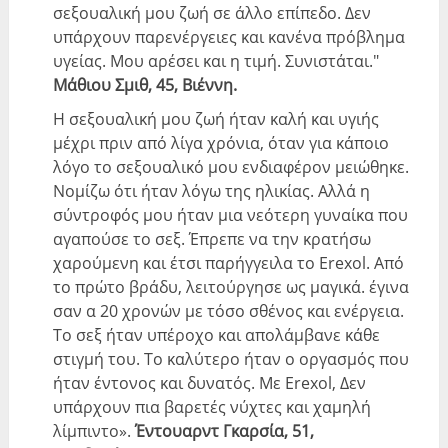
σεξουαλική μου ζωή σε άλλο επίπεδο. Δεν
υπάρχουν παρενέργειες και κανένα πρόβλημα
υγείας. Μου αρέσει και η τιμή. Συνιστάται."
Μάθιου Σμιθ, 45, Βιέννη.
Η σεξουαλική μου ζωή ήταν καλή και υγιής
μέχρι πριν από λίγα χρόνια, όταν για κάποιο
λόγο το σεξουαλικό μου ενδιαφέρον μειώθηκε.
Νομίζω ότι ήταν λόγω της ηλικίας. Αλλά η
σύντροφός μου ήταν μια νεότερη γυναίκα που
αγαπούσε το σεξ. Έπρεπε να την κρατήσω
χαρούμενη και έτσι παρήγγειλα το Erexol. Από
το πρώτο βράδυ, λειτούργησε ως μαγικά. έγινα
σαν α 20 χρονών με τόσο σθένος και ενέργεια.
Το σεξ ήταν υπέροχο και απολάμβανε κάθε
στιγμή του. Το καλύτερο ήταν ο οργασμός που
ήταν έντονος και δυνατός. Με Erexol, Δεν
υπάρχουν πια βαρετές νύχτες και χαμηλή
λίμπιντο».
Έντουαρντ Γκαρσία, 51,