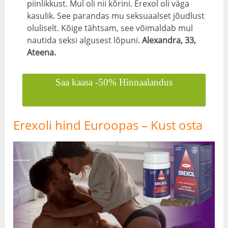
piinlikkust. Mul oli nii kõrini. Erexol oli väga
kasulik. See parandas mu seksuaalset jõudlust
oluliselt. Kõige tähtsam, see võimaldab mul
nautida seksi algusest lõpuni.
Alexandra, 33,
Ateena.
Saa kaasa -50% Hinnaalandus
Erexoli hind Euroopas – Kust osta