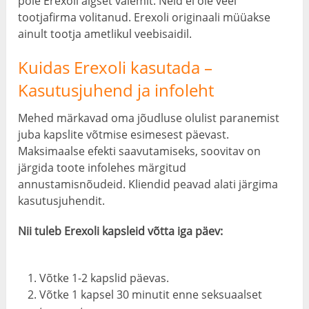
pole Erexoli algset valemit. Neid ei ole veel
tootjafirma volitanud. Erexoli originaali müüakse
ainult tootja ametlikul veebisaidil.
Kuidas Erexoli kasutada –
Kasutusjuhend ja infoleht
Mehed märkavad oma jõudluse olulist paranemist
juba kapslite võtmise esimesest päevast.
Maksimaalse efekti saavutamiseks, soovitav on
järgida toote infolehes märgitud
annustamisnõudeid. Kliendid peavad alati järgima
kasutusjuhendit.
Nii tuleb Erexoli kapsleid võtta iga päev:
Võtke 1-2 kapslid päevas.
Võtke 1 kapsel 30 minutit enne seksuaalset