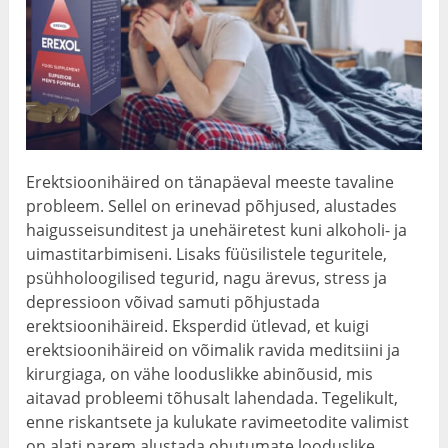
Erektsioonihäired on tänapäeval meeste tavaline
probleem. Sellel on erinevad põhjused, alustades
haigusseisunditest ja unehäiretest kuni alkoholi- ja
uimastitarbimiseni. Lisaks füüsilistele teguritele,
psühholoogilised tegurid, nagu ärevus, stress ja
depressioon võivad samuti põhjustada
erektsioonihäireid. Eksperdid ütlevad, et kuigi
erektsioonihäireid on võimalik ravida meditsiini ja
kirurgiaga, on vähe looduslikke abinõusid, mis
aitavad probleemi tõhusalt lahendada. Tegelikult,
enne riskantsete ja kulukate ravimeetodite valimist
on alati parem alustada ohutumate looduslike