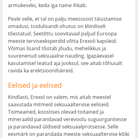
armukeseks, keda iga naine ihkab.
Peale selle, et tal on palju meessoost täiustamise
omadusi, toidulisandi ohutus on kliiniliselt
tõestatud. Seetõttu soovitavad paljud Euroopa
meeste terviseeksperdid võtta Erexoli kapsleid.
Võimas lisand tõotab jõudu, mehelikkus ja
suurenenud seksuaalne nauding. Igapäevasel
kasutamisel teatud aja jooksul, see aitab tõhusalt
ravida ka erektsioonihäireid.
Eelised ja eelised
Kindlasti, Erexol on valem, mis aitab meestel
saavutada mitmeid seksuaaltervise eeliseid.
Toimeained, koostises olevad toitained ja
mineraalid parandavad verevoolu suguorganitesse
ja parandavad üldiseid seksuaalprotsesse. Selle
eesmärk on parandada meeste seksuaaltervise kõiki