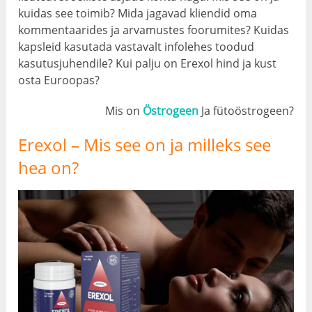
kuidas see toimib? Mida jagavad kliendid oma
kommentaarides ja arvamustes foorumites? Kuidas
kapsleid kasutada vastavalt infolehes toodud
kasutusjuhendile? Kui palju on Erexol hind ja kust
osta Euroopas?
Mis on
Östrogeen
Ja fütoöstrogeen?
Erexol – Mis see on ja
milleks see
hea on?