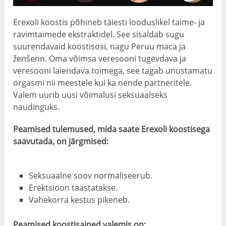
Erexoli koostis põhineb täiesti looduslikel taime- ja
ravimtaimede ekstraktidel. See sisaldab sugu
suurendavaid koostisosi, nagu Peruu maca ja
ženšenn. Oma võimsa veresooni tugevdava ja
veresooni laiendava toimega, see tagab unustamatu
orgasmi nii meestele kui ka nende partneritele.
Valem uurib uusi võimalusi seksuaalseks
naudinguks.
Peamised tulemused, mida saate Erexoli koostisega
saavutada, on järgmised:
Seksuaalne soov normaliseerub.
Erektsioon taastatakse.
Vahekorra kestus pikeneb.
Peamised koostisained valemis on: