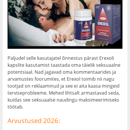
Paljudel selle kasutajatel õnnestus pärast Erexoli
kapslite kasutamist taastada oma täielik seksuaalne
potentsiaal. Nad jagavad oma kommentaarides ja
arvamustes foorumites, et Erexol toimib nii nagu
tootjad on reklaaminud ja see ei aita kaasa mingeid
terviseprobleeme. Mehed lihtsalt armastavad seda,
kuidas see seksuaalse naudingu maksimeerimiseks
töötab.
Arvustused 2026: