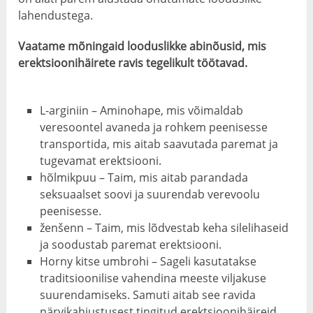
lahendustega.
Vaatame mõningaid looduslikke abinõusid, mis
erektsioonihäirete ravis tegelikult töötavad.
L-arginiin – Aminohape, mis võimaldab
veresoontel avaneda ja rohkem peenisesse
transportida, mis aitab saavutada paremat ja
tugevamat erektsiooni.
hõlmikpuu – Taim, mis aitab parandada
seksuaalset soovi ja suurendab verevoolu
peenisesse.
ženšenn – Taim, mis lõdvestab keha silelihaseid
ja soodustab paremat erektsiooni.
Horny kitse umbrohi – Sageli kasutatakse
traditsioonilise vahendina meeste viljakuse
suurendamiseks. Samuti aitab see ravida
närvikahjustusest tingitud erektsioonihäireid.