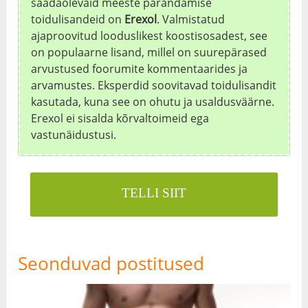
saadaolevaid meeste parandamise
toidulisandeid on
Erexol
. Valmistatud
ajaproovitud looduslikest koostisosadest, see
on populaarne lisand, millel on suurepärased
arvustused foorumite kommentaarides ja
arvamustes. Eksperdid soovitavad toidulisandit
kasutada, kuna see on ohutu ja usaldusväärne.
Erexol ei sisalda kõrvaltoimeid ega
vastunäidustusi.
TELLI SIIT
Seonduvad postitused