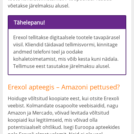
võetakse järelmaksu alusel.
Tähelepanu!
Erexol tellitakse digitaalsele tootele tavapärasel
viisil. Kliendid täidavad tellimisvormi, kinnitage
andmed telefoni teel ja oodake
kohaletoimetamist, mis võib kesta kuni nädala.
Tellimuse eest tasutakse järelmaksu alusel.
Erexol apteegis – Amazoni pettused?
Hoiduge võltsitud koopiate eest, kui otsite Erexoli
veebist. Kolmandate osapoolte veebisaidid, nagu
Amazon ja Mercado, võivad levitada võltsitud
koopiaid kui legitiimseid, mis võivad olla
potentsiaalselt ohtlikud. Isegi Euroopa apteekides