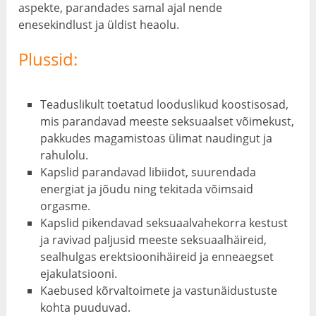
aspekte, parandades samal ajal nende
enesekindlust ja üldist heaolu.
Plussid:
Teaduslikult toetatud looduslikud koostisosad,
mis parandavad meeste seksuaalset võimekust,
pakkudes magamistoas ülimat naudingut ja
rahulolu.
Kapslid parandavad libiidot, suurendada
energiat ja jõudu ning tekitada võimsaid
orgasme.
Kapslid pikendavad seksuaalvahekorra kestust
ja ravivad paljusid meeste seksuaalhäireid,
sealhulgas erektsioonihäireid ja enneaegset
ejakulatsiooni.
Kaebused kõrvaltoimete ja vastunäidustuste
kohta puuduvad.