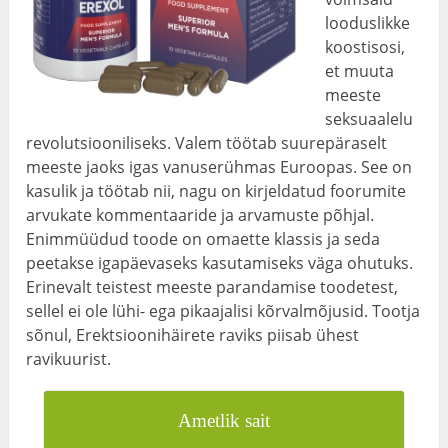
looduslikke
koostisosi,
et muuta
meeste
seksuaalelu
revolutsiooniliseks. Valem töötab suurepäraselt
meeste jaoks igas vanuserühmas Euroopas. See on
kasulik ja töötab nii, nagu on kirjeldatud foorumite
arvukate kommentaaride ja arvamuste põhjal.
Enimmüüdud toode on omaette klassis ja seda
peetakse igapäevaseks kasutamiseks väga ohutuks.
Erinevalt teistest meeste parandamise toodetest,
sellel ei ole lühi- ega pikaajalisi kõrvalmõjusid. Tootja
sõnul, Erektsioonihäirete raviks piisab ühest
ravikuurist.
Ametlik sait