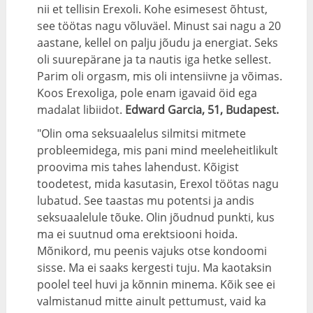
nii et tellisin Erexoli. Kohe esimesest õhtust,
see töötas nagu võluväel. Minust sai nagu a 20
aastane, kellel on palju jõudu ja energiat. Seks
oli suurepärane ja ta nautis iga hetke sellest.
Parim oli orgasm, mis oli intensiivne ja võimas.
Koos Erexoliga, pole enam igavaid öid ega
madalat libiidot.
Edward Garcia, 51, Budapest.
"Olin oma seksuaalelus silmitsi mitmete
probleemidega, mis pani mind meeleheitlikult
proovima mis tahes lahendust. Kõigist
toodetest, mida kasutasin, Erexol töötas nagu
lubatud. See taastas mu potentsi ja andis
seksuaalelule tõuke. Olin jõudnud punkti, kus
ma ei suutnud oma erektsiooni hoida.
Mõnikord, mu peenis vajuks otse kondoomi
sisse. Ma ei saaks kergesti tuju. Ma kaotaksin
poolel teel huvi ja kõnnin minema. Kõik see ei
valmistanud mitte ainult pettumust, vaid ka