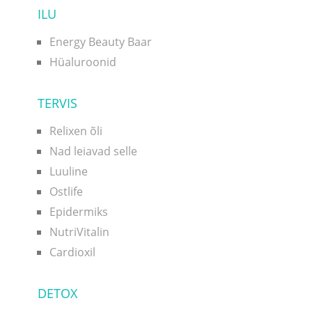
ILU
Energy Beauty Baar
Hüaluroonid
TERVIS
Relixen õli
Nad leiavad selle
Luuline
Ostlife
Epidermiks
NutriVitalin
Cardioxil
DETOX