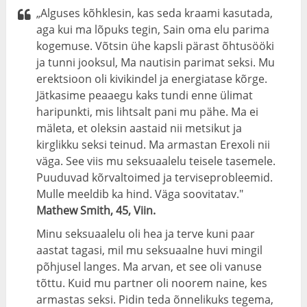
„Alguses kõhklesin, kas seda kraami kasutada,
aga kui ma lõpuks tegin, Sain oma elu parima
kogemuse. Võtsin ühe kapsli pärast õhtusööki
ja tunni jooksul, Ma nautisin parimat seksi. Mu
erektsioon oli kivikindel ja energiatase kõrge.
Jätkasime peaaegu kaks tundi enne ülimat
haripunkti, mis lihtsalt pani mu pähe. Ma ei
mäleta, et oleksin aastaid nii metsikut ja
kirglikku seksi teinud. Ma armastan Erexoli nii
väga. See viis mu seksuaalelu teisele tasemele.
Puuduvad kõrvaltoimed ja terviseprobleemid.
Mulle meeldib ka hind. Väga soovitatav."
Mathew Smith, 45, Viin.
Minu seksuaalelu oli hea ja terve kuni paar
aastat tagasi, mil mu seksuaalne huvi mingil
põhjusel langes. Ma arvan, et see oli vanuse
tõttu. Kuid mu partner oli noorem naine, kes
armastas seksi. Pidin teda õnnelikuks tegema,