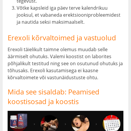
tegevust.
Võtke kapsleid iga päev terve kalendrikuu
jooksul, et vabaneda erektsiooniprobleemidest
ja nautida seksi maksimaalselt.
Erexoli kõrvaltoimed ja vastuolud
Erexoli täielikult taimne olemus muudab selle
äärmiselt ohutuks. Valemi koostist on laborites
põhjalikult testitud ning see on osutunud ohutuks ja
tõhusaks. Erexoli kasutamisega ei kaasne
kõrvaltoimete või vastunäidustuste ohtu.
Mida see sisaldab: Peamised
koostisosad ja koostis