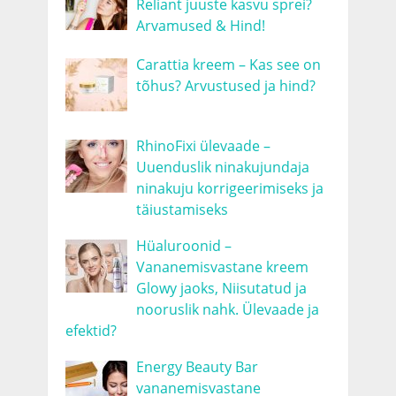
Reliant juuste kasvu sprei?
Arvamused & Hind!
Carattia kreem – Kas see on
tõhus? Arvustused ja hind?
RhinoFixi ülevaade –
Uuenduslik ninakujundaja
ninakuju korrigeerimiseks ja
täiustamiseks
Hüaluroonid –
Vananemisvastane kreem
Glowy jaoks, Niisutatud ja
nooruslik nahk. Ülevaade ja
efektid?
Energy Beauty Bar
vananemisvastane