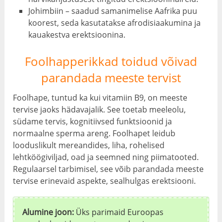
Johimbiin – saadud samanimelise Aafrika puu
koorest, seda kasutatakse afrodisiaakumina ja
kauakestva erektsioonina.
Foolhapperikkad toidud võivad
parandada meeste tervist
Foolhape, tuntud ka kui vitamiin B9, on meeste
tervise jaoks hädavajalik. See toetab meeleolu,
südame tervis, kognitiivsed funktsioonid ja
normaalne sperma areng. Foolhapet leidub
looduslikult mereandides, liha, rohelised
lehtköögiviljad, oad ja seemned ning piimatooted.
Regulaarsel tarbimisel, see võib parandada meeste
tervise erinevaid aspekte, sealhulgas erektsiooni.
Alumine joon:
Üks parimaid Euroopas