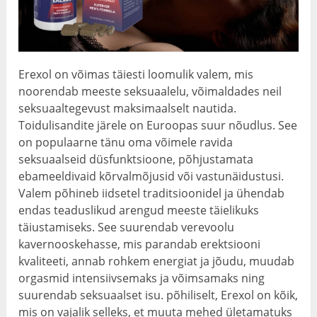
Erexol on võimas täiesti loomulik valem, mis
noorendab meeste seksuaalelu, võimaldades neil
seksuaaltegevust maksimaalselt nautida.
Toidulisandite järele on Euroopas suur nõudlus. See
on populaarne tänu oma võimele ravida
seksuaalseid düsfunktsioone, põhjustamata
ebameeldivaid kõrvalmõjusid või vastunäidustusi.
Valem põhineb iidsetel traditsioonidel ja ühendab
endas teaduslikud arengud meeste täielikuks
täiustamiseks. See suurendab verevoolu
kavernooskehasse, mis parandab erektsiooni
kvaliteeti, annab rohkem energiat ja jõudu, muudab
orgasmid intensiivsemaks ja võimsamaks ning
suurendab seksuaalset isu. põhiliselt, Erexol on kõik,
mis on vajalik selleks, et muuta mehed ületamatuks