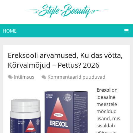
HOME
Ereksooli arvamused, Kuidas võtta,
Kõrvalmõjud – Pettus? 2026
Intiimsus
Kommentaarid puuduvad
Erexol
on
ideaalne
meestele
mõeldud
lisand, mis
sisaldab
võimsaid