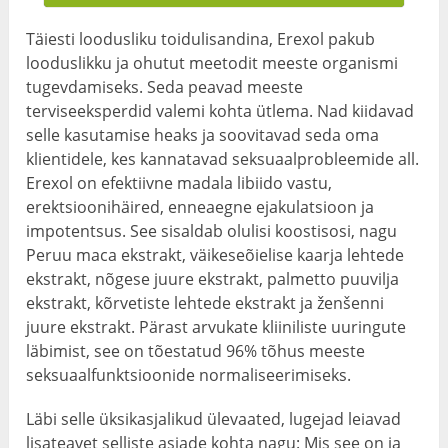
Täiesti loodusliku toidulisandina, Erexol pakub
looduslikku ja ohutut meetodit meeste organismi
tugevdamiseks. Seda peavad meeste
terviseeksperdid valemi kohta ütlema. Nad kiidavad
selle kasutamise heaks ja soovitavad seda oma
klientidele, kes kannatavad seksuaalprobleemide all.
Erexol on efektiivne madala libiido vastu,
erektsioonihäired, enneaegne ejakulatsioon ja
impotentsus. See sisaldab olulisi koostisosi, nagu
Peruu maca ekstrakt, väikeseõielise kaarja lehtede
ekstrakt, nõgese juure ekstrakt, palmetto puuvilja
ekstrakt, kõrvetiste lehtede ekstrakt ja ženšenni
juure ekstrakt. Pärast arvukate kliiniliste uuringute
läbimist, see on tõestatud 96% tõhus meeste
seksuaalfunktsioonide normaliseerimiseks.
Läbi selle üksikasjalikud ülevaated, lugejad leiavad
lisateavet selliste asjade kohta nagu: Mis see on ja