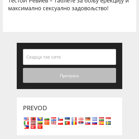
ТестоИ Ревиев – Таблете за бољу ерекцију и
максимално сексуално задовољство!
Претрага
PREVOD