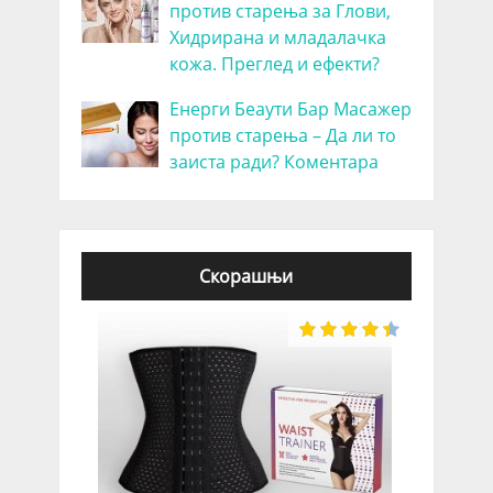
против старења за Глови,
Хидрирана и младалачка
кожа. Преглед и ефекти?
Енерги Беаути Бар Масажер
против старења – Да ли то
заиста ради? Коментара
Скорашњи