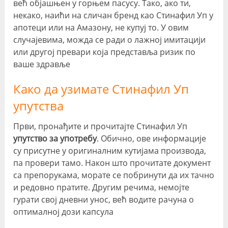
већ објашњен у горњем пасусу. Тако, ако ти,
некако, наићи на сличан бренд као Стинафил Уп у
апотеци или на Амазону, не купуј то. У овим
случајевима, можда се ради о лажној имитацији
или другој превари која представља ризик по
ваше здравље
Како да узимате Стинафил Уп
упутства
Први, пронађите и прочитајте Стинафил Уп
упутство за употребу
. Обично, ове информације
су присутне у оригиналним кутијама производа,
па провери тамо. Након што прочитате документ
са препорукама, морате се побринути да их тачно
и редовно пратите. Другим речима, немојте
гурати свој дневни унос, већ водите рачуна о
оптималној дози капсула