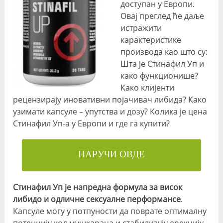
доступан у Европи.
Овај преглед ће даље
истражити
карактеристике
производа као што су:
Шта је Стинафил Уп и
како функционише?
Како клијенти
рецензирају иновативни појачивач либида? Како
узимати капсуле – упутства и дозу? Колика је цена
Стинафил Уп-а у Европи и где га купити?
НАРУЧИ ОВДЕ
Стинафил Уп је напредна формула за висок
либидо и одличне сексуалне перформансе
.
Капсуле могу у потпуности да поврате оптималну