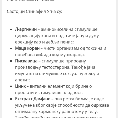
Састојци Стинафил Уп-а су:
Л-аргинин
– аминокиселина стимулише
циркулацију крви и подстиче јачу и дужу
ерекцију као и дебљи пенис;
Маца корен
– чисти организам од токсина и
повећава либидо код мушкараца;
Пискавица
– стимулише природну
производњу тестостерона. Такође јача
имунитет и стимулише сексуалну жељу и
апетит;
Цинк
– витални елемент који брине о
простати и стимулише плодност;
Екстракт Дамјане
– ова ретка биљка је овде
укључена због своје способности да одржава
оптималну хормонску равнотежу у телу.
Такође повећава осетљивост током секса;