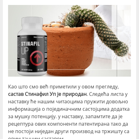
Као што смо већ приметили у овом прегледу,
састав Стинафил Уп је природан
. Следећа листа у
наставку ће нашим читаоцима пружити довољно
информација о појединачним састојцима додатка
за мушку потенцију. у наставку, запамтите да је
рецептура ових компоненти патентирана тако да
не постоји ниједан други производ на тржишту са
овим тачним саставом.