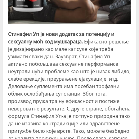
Стинафил Уп је нови додатак за потенцију и
сексуалну моћ код мушкараца.
Ефикасно решење
је дизајнирано као мале капсуле које треба
узимати сваки дан. Заузврат, Стинафил Уп
активно побољшава сексуалне перформансе
неутралишући проблеме као што је низак либидо,
слабе ерекције, преурањене ејакулације, итд.
Деловање суплемента има посебан трофазни
облик ослобађања супстанци. Због тога,
производ пружа трајну ефикасност и постиже
невероватне резултате. С друге стране, обогаћена
формула Стинафил Уп-а је потпуно природна тако
да не изазива контрадикције или здравствене
притужбе било које врсте. Тако, можете безбедно
да урадите продужени курс. После свега, капсуле