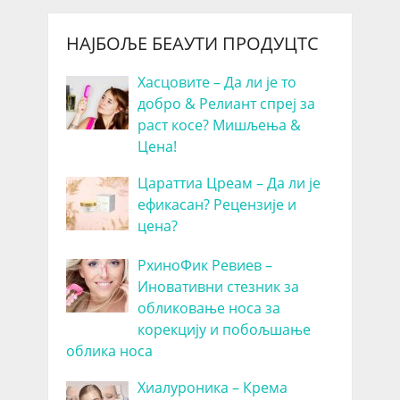
НАЈБОЉЕ БЕАУТИ ПРОДУЦТС
Хасцовите – Да ли је то
добро & Релиант спреј за
раст косе? Мишљења &
Цена!
Цараттиа Цреам – Да ли је
ефикасан? Рецензије и
цена?
РхиноФик Ревиев –
Иновативни стезник за
обликовање носа за
корекцију и побољшање
облика носа
Хиалуроника – Крема