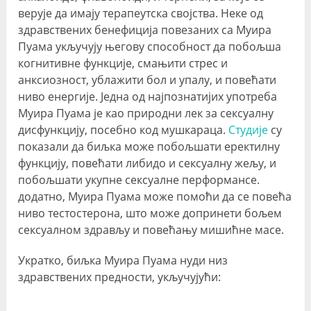
верује да имају терапеутска својства. Неке од
здравствених бенефиција повезаних са Муира
Пуама укључују његову способност да побољша
когнитивне функције, смањити стрес и
анксиозност, ублажити бол и упалу, и повећати
ниво енергије. Једна од најпознатијих употреба
Муира Пуама је као природни лек за сексуалну
дисфункцију, посебно код мушкараца.
Студије
су
показали да биљка може побољшати еректилну
функцију, повећати либидо и сексуалну жељу, и
побољшати укупне сексуалне перформансе.
додатно, Муира Пуама може помоћи да се повећа
ниво тестостерона, што може допринети бољем
сексуалном здрављу и повећању мишићне масе.
Укратко, биљка Муира Пуама нуди низ
здравствених предности, укључујући: