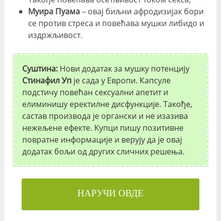
Муира Пуама
– овај биљни афродизијак бори
се против стреса и повећава мушки либидо и
издржљивост.
Суштина:
Нови додатак за мушку потенцију
Стинафил Уп
је сада у Европи. Капсуле
подстичу повећан сексуални апетит и
елиминишу еректилне дисфункције. Такође,
састав производа је органски и не изазива
нежељене ефекте. Купци пишу позитивне
повратне информације и верују да је овај
додатак бољи од других сличних решења.
НАРУЧИ ОВДЕ