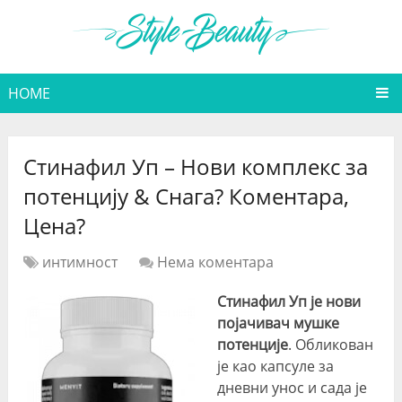
HOME
Стинафил Уп – Нови комплекс за
потенцију & Снага? Коментара,
Цена?
интимност
Нема коментара
Стинафил Уп је нови
појачивач мушке
потенције
. Обликован
је као капсуле за
дневни унос и сада је