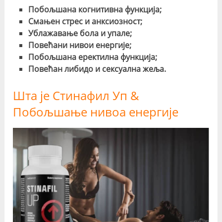
Побољшана когнитивна функција;
Смањен стрес и анксиозност;
Ублажавање бола и упале;
Повећани нивои енергије;
Побољшана еректилна функција;
Повећан либидо и сексуална жеља.
Шта је Стинафил Уп &
Побољшање нивоа енергије