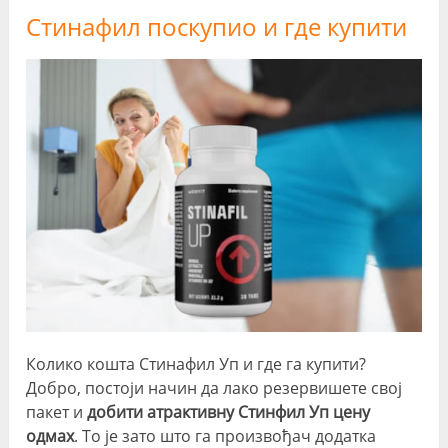
Стинафил поскупио и где купити
Колико кошта Стинафил Уп и где га купити?
Добро, постоји начин да лако резервишете свој
пакет и
добити атрактивну Стинфил Уп цену
одмах
. То је зато што га произвођач додатка