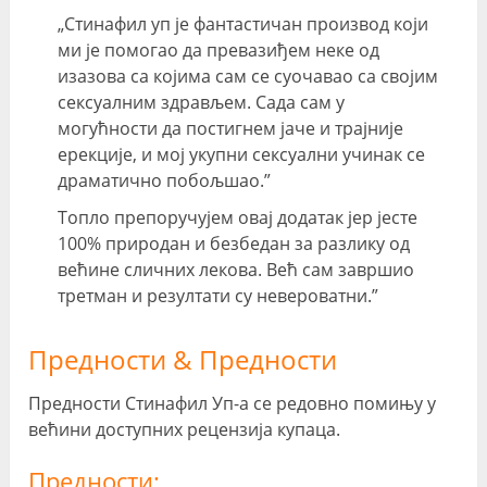
„Стинафил уп је фантастичан производ који
ми је помогао да превазиђем неке од
изазова са којима сам се суочавао са својим
сексуалним здрављем. Сада сам у
могућности да постигнем јаче и трајније
ерекције, и мој укупни сексуални учинак се
драматично побољшао.”
Топло препоручујем овај додатак јер јесте
100% природан и безбедан за разлику од
већине сличних лекова. Већ сам завршио
третман и резултати су невероватни.”
Предности & Предности
Предности Стинафил Уп-а се редовно помињу у
већини доступних рецензија купаца.
Предности: