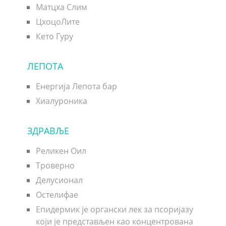
Матцха Слим
ЦхоцоЛите
Кето Гуру
ЛЕПОТА
Енергија Лепота бар
Хиалуроника
ЗДРАВЉЕ
Реликен Оил
Троверно
Делусионал
Остелифае
Епидермик је органски лек за псоријазу
који је представљен као концентрована