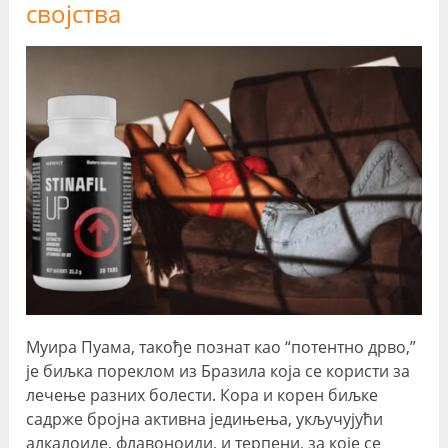
својства
Муира Пуама, такође познат као “потентно дрво,”
је биљка пореклом из Бразила која се користи за
лечење разних болести. Кора и корен биљке
садрже бројна активна једињења, укључујући
алкалоиде, флавоноиди, и терпени, за које се