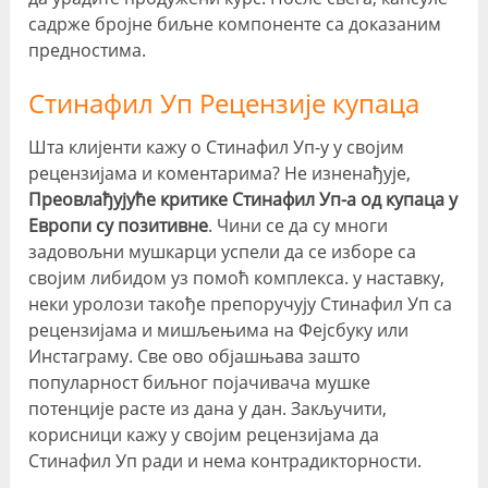
садрже бројне биљне компоненте са доказаним
предностима.
Стинафил Уп Рецензије купаца
Шта клијенти кажу о Стинафил Уп-у у својим
рецензијама и коментарима? Не изненађује,
Преовлађујуће критике Стинафил Уп-а од купаца у
Европи су позитивне
. Чини се да су многи
задовољни мушкарци успели да се изборе са
својим либидом уз помоћ комплекса. у наставку,
неки уролози такође препоручују Стинафил Уп са
рецензијама и мишљењима на Фејсбуку или
Инстаграму. Све ово објашњава зашто
популарност биљног појачивача мушке
потенције расте из дана у дан. Закључити,
корисници кажу у својим рецензијама да
Стинафил Уп ради и нема контрадикторности.