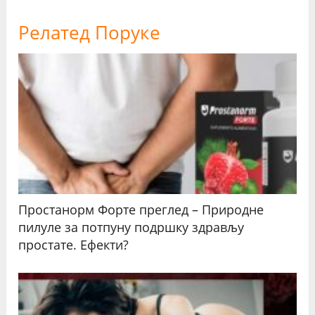
Релатед Поруке
Простанорм Форте преглед – Природне
пилуле за потпуну подршку здрављу
простате. Ефекти?