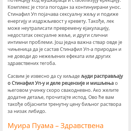
потенцију код мушкараца и стабилизују ерекцију.
Комплекс је стога погодан за континуирани унос.
Стинафил Уп појачава сексуалну жељу и подиже
енергију и издржљивост у кревету. Такође, лек
може неутралисати превремену ејакулацију,
недостатак сексуалне жеље, и други слични
интимни проблеми. Још једна важна ствар овде је
чињеница да је састав Стинафил Уп-а природан и
не доводи до нежељених ефеката или других
здравствених тегоба.
Сасвим је извесно да су хиљаде
људи расправљају
о Стинафил Уп-у и деле рецензије и мишљења
о
његовом учинку скоро свакодневно. Ако желите
додатне детаље, прочитајте испод. Ово ће вам
такође објаснити тренутну цену биљног раствора
за низак либидо.
Муира Пуама – Здравствена