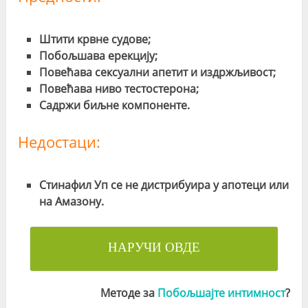
Штити крвне судове;
Побољшава ерекцију;
Повећава сексуални апетит и издржљивост;
Повећава ниво тестостерона;
Садржи биљне компоненте.
Недостаци:
Стинафил Уп се не дистрибуира у апотеци или
на Амазону.
НАРУЧИ ОВДЕ
Методе за
Побољшајте интимност
?