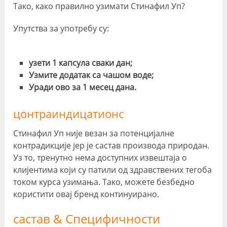
Тако, како правилно узимати Стинафил Уп?
Упутства за употребу су:
узети 1 капсула сваки дан;
Узмите додатак са чашом воде;
Уради ово за 1 месец дана.
цонтраиндицатионс
Стинафил Уп није везан за потенцијалне
контрадикције јер је састав производа природан.
Уз то, тренутно нема доступних извештаја о
клијентима који су патили од здравствених тегоба
током курса узимања. Тако, можете безбедно
користити овај бренд континуирано.
састав & Специфичности