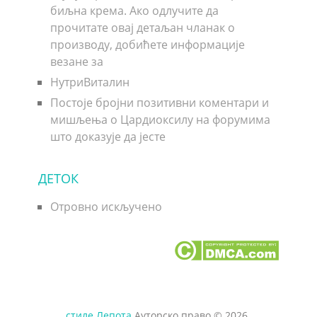
биљна крема. Ако одлучите да
прочитате овај детаљан чланак о
производу, добићете информације
везане за
НутриВиталин
Постоје бројни позитивни коментари и
мишљења о Цардиоксилу на форумима
што доказује да јесте
ДЕТОК
Отровно искључено
стиле Лепота
Ауторско право © 2026.