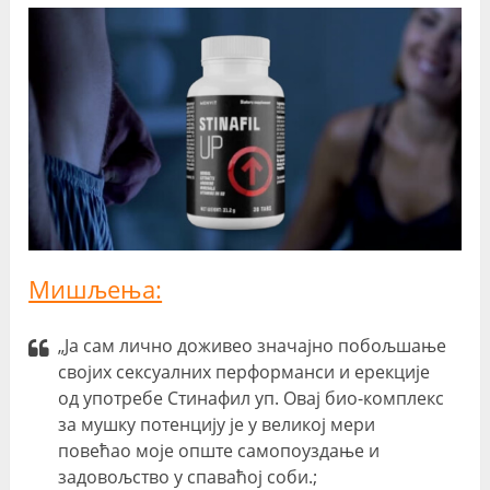
Мишљења:
„Ја сам лично доживео значајно побољшање
својих сексуалних перформанси и ерекције
од употребе Стинафил уп. Овај био-комплекс
за мушку потенцију је у великој мери
повећао моје опште самопоуздање и
задовољство у спаваћој соби.;