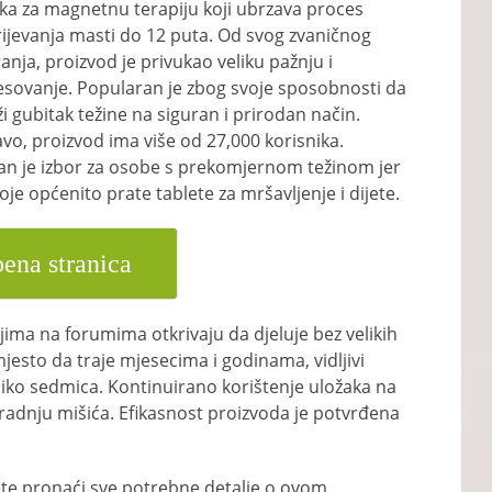
ka za magnetnu terapiju koji ubrzava proces
ijevanja masti do 12 puta. Od svog zvaničnog
ranja, proizvod je privukao veliku pažnju i
esovanje. Popularan je zbog svoje sposobnosti da
i gubitak težine na siguran i prirodan način.
vo, proizvod ima više od 27,000 korisnika.
an je izbor za osobe s prekomjernom težinom jer
koje općenito prate tablete za mršavljenje i dijete.
ena stranica
jima na forumima otkrivaju da djeluje bez velikih
jesto da traje mjesecima i godinama, vidljivi
liko sedmica. Kontinuirano korištenje uložaka na
gradnju mišića. Efikasnost proizvoda je potvrđena
ete pronaći sve potrebne detalje o ovom