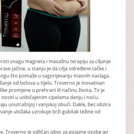
oristi snagu magneta i masažnu terapiju za ciljanje
rave jačine, u stanju je da cilja određene tačke i
 nogu što pomaže u sagorijevanju masnih naslaga.
anje od bolova u tijelu. Troverno je inovativan
like promjene u prehrani ili načinu života. To je
že nositi u uobičajenim cipelama danju i noću.
ju unutrašnjoj i vanjskoj obući. Dakle, bez obzira
lovanje uložaka uzrokuje brži gubitak težine od
e, Troverno je odličan izbor za gojazne osobe jer