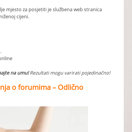
lje mjesto za posjetiti je službena web stranica
iženoj cijeni.
.
online
majte na umu!
Rezultati mogu varirati pojedinačno!
enja o forumima – Odlično