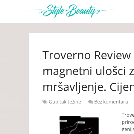
Troverno Review 
magnetni ulošci z
mršavljenje. Cije
Gubitak težine
Bez komentara
Trove
priro
genij