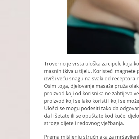
Troverno je vrsta uloška za cipele koja k
masnih tkiva u tijelu. Koristeći magnete p
izvrši veću snagu na svaki od receptora
Osim toga, djelovanje masaže pruža olakš
proizvod koji od korisnika ne zahtijeva ve
proizvod koji se lako koristi i koji se mo
Ulošci se mogu podesiti tako da odgovara
da li šetate ili se opuštate kod kuće, dje
stroge dijete i redovnog vježbanja.
Prema mišljenju stručnjaka za mršavljenj