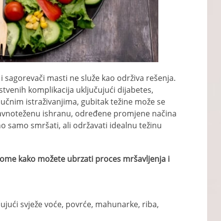
 i sagorevači masti ne služe kao održiva rešenja.
venih komplikacija uključujući dijabetes,
aučnim istraživanjima, gubitak težine može se
uravnoteženu ishranu, određene promjene načina
žno samo smršati, ali održavati idealnu težinu
tome kako možete ubrzati proces mršavljenja i
čujući svježe voće, povrće, mahunarke, riba,