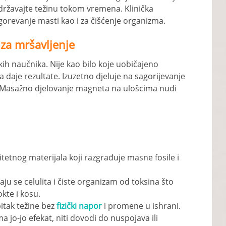
ržavajte težinu tokom vremena. Klinička
agorevanje masti kao i za čišćenje organizma.
 za mršavljenje
ih naučnika. Nije kao bilo koje uobičajeno
a daje rezultate. Izuzetno djeluje na sagorijevanje
a. Masažno djelovanje magneta na ulošcima nudi
tetnog materijala koji razgrađuje masne fosile i
ju se celulita i čiste organizam od toksina što
kte i kosu.
itak težine bez
fizički napor
i promene u ishrani.
 jo-jo efekat, niti dovodi do nuspojava ili