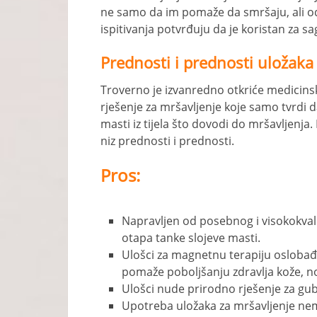
ne samo da im pomaže da smršaju, ali od
ispitivanja potvrđuju da je koristan za s
Prednosti i prednosti uložaka
Troverno je izvanredno otkriće medicinsk
rješenje za mršavljenje koje samo tvrdi d
masti iz tijela što dovodi do mršavljenj
niz prednosti i prednosti.
Pros:
Napravljen od posebnog i visokokvali
otapa tanke slojeve masti.
Ulošci za magnetnu terapiju oslobađa
pomaže poboljšanju zdravlja kože, no
Ulošci nude prirodno rješenje za gub
Upotreba uložaka za mršavljenje nema