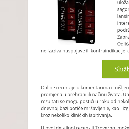
uloža
sagor
lansi
inter
podrž
Zapra
Odlič
ne izaziva nuspojave ili kontraindikacije 
Služb
Online recenzije u komentarima i mišljen
promjena u prehrani ili načinu života. Um
rezultati se mogu postići u roku od neko
dnevnoj bazi potiče mršavljenje, kao i iz
kroz nekoliko kliničkih ispitivanja.
U ovoj detaljnoj recenziji Troverno, mož