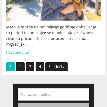
Jesen je možda najzanimljivije godišnje doba, jer je
to period tokom kojeg se manifestuje prolaznost
života u prirodi. Biljke se pripremaju za zimu,
migracijski…
[Nastavi čitati...]
Navigacija
1
2
3
4
Sljedeći
postova