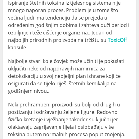
Ispiranje štetnih toksina iz tjelesnog sistema nije
mnogo naporan proces. Problem je u tome što
većina ljudi ima tendenciju da se prejeda u
određenim godišnjim dobima i zahteva duži period i
ozbiljnije i teže čišćenje organizma.. Jedan od
najboljih prirodnih proizvoda na tržištu su
ToxicOff
kapsule.
Najbolje stvari koje čovjek može učiniti je pokušati
uključiti neke od najzdravijih namirnica za
detoksikaciju u svoj nedjeljni plan ishrane koji će
osigurati da se tijelo riješi štetnih kemikalija na
godišnjem nivou..
Neki prehrambeni proizvodi su bolji od drugih u
postizanju i održavanju željene figure. Redovno
fizičko kretanje i vježbanje također su ključni jer
olakšavaju zagrijavanje tijela i oslobađaju više
toksina putem normalnih procesa poput znojenja.