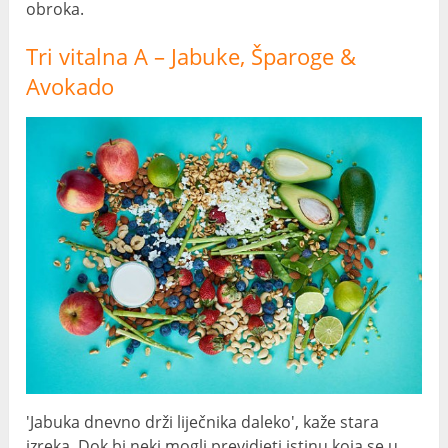
obroka.
Tri vitalna A – Jabuke, Šparoge &
Avokado
'Jabuka dnevno drži liječnika daleko', kaže stara
izreka. Dok bi neki mogli previdjeti istinu koja se u