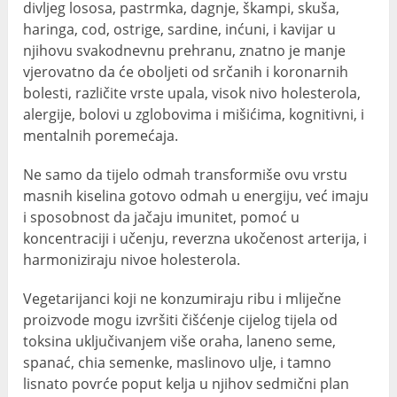
divljeg lososa, pastrmka, dagnje, škampi, skuša,
haringa, cod, ostrige, sardine, inćuni, i kavijar u
njihovu svakodnevnu prehranu, znatno je manje
vjerovatno da će oboljeti od srčanih i koronarnih
bolesti, različite vrste upala, visok nivo holesterola,
alergije, bolovi u zglobovima i mišićima, kognitivni, i
mentalnih poremećaja.
Ne samo da tijelo odmah transformiše ovu vrstu
masnih kiselina gotovo odmah u energiju, već imaju
i sposobnost da jačaju imunitet, pomoć u
koncentraciji i učenju, reverzna ukočenost arterija, i
harmoniziraju nivoe holesterola.
Vegetarijanci koji ne konzumiraju ribu i mliječne
proizvode mogu izvršiti čišćenje cijelog tijela od
toksina uključivanjem više oraha, laneno seme,
spanać, chia semenke, maslinovo ulje, i tamno
lisnato povrće poput kelja u njihov sedmični plan