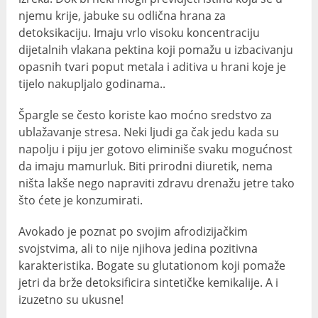
njemu krije, jabuke su odlična hrana za
detoksikaciju. Imaju vrlo visoku koncentraciju
dijetalnih vlakana pektina koji pomažu u izbacivanju
opasnih tvari poput metala i aditiva u hrani koje je
tijelo nakupljalo godinama..
Špargle se često koriste kao moćno sredstvo za
ublažavanje stresa. Neki ljudi ga čak jedu kada su
napolju i piju jer gotovo eliminiše svaku mogućnost
da imaju mamurluk. Biti prirodni diuretik, nema
ništa lakše nego napraviti zdravu drenažu jetre tako
što ćete je konzumirati.
Avokado je poznat po svojim afrodizijačkim
svojstvima, ali to nije njihova jedina pozitivna
karakteristika. Bogate su glutationom koji pomaže
jetri da brže detoksificira sintetičke kemikalije. A i
izuzetno su ukusne!