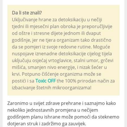
Da li ste znali?
Uključivanje hrane za detoksikaciju u nečiji
tjedni ili mjesečni plan obroka je preporučljivije
od oštre i stresne dijete jednom ili dvaput
godišnje, jer ne tjera organizam tako drastično
da se pomjeri iz svoje redovne rutine. Moguće
nuspojave iznenadne detoksikacije cijelog tijela
uključuju osjećaj vrtoglavice, stalni umor, grčevi
mišića, smanjen nivo energije, i nizak šećer u
krvi. Potpuno čišćenje organizma može se
postići i sa
Toxic OFF
the 100% prirodan način za
izbacivanje štetnih mikroorganizama!
Zaronimo u svijet zdrave prehrane i saznajmo kako
nekoliko jednostavnih promjena u nečijem
godišnjem planu ishrane može pomoći da steknemo
dotjeran struk i zadržimo ga zauvijek.