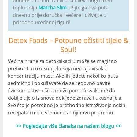
dođete u formu. On ili ona uvek mogu uzeti
toplu šolju
Matcha Slim
. Pijte ga dva puta
dnevno prije doručka i večere i uživajte u
prirodno uređenoj figuri!
Detox Foods – Potpuno očistiti tijelo &
Soul!
Većina hrane za detoksikaciju može se magično
pretvoriti u ukusna jela koja nemaju visoku
koncentraciju masti. Ako ih jedete nekoliko puta
sedmično i pokušavate da se redovno bavite
fizičkom aktivnošću, može pomoći svakome da
dobije tijelo iz snova dok jede zdrava i ukusna jela.
Sve što je potrebno je prethodno istraživanje nekih
recepata i malo vremena za njihovu pripremu.
>> Pogledajte više članaka na našem blogu <<