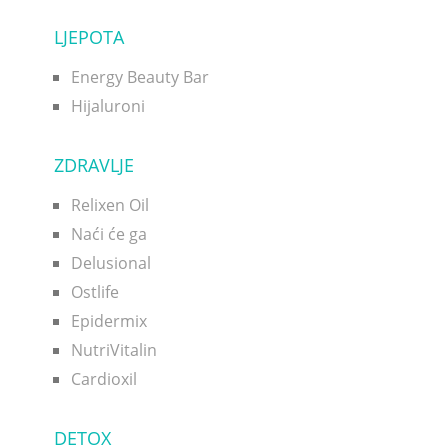
LJEPOTA
Energy Beauty Bar
Hijaluroni
ZDRAVLJE
Relixen Oil
Naći će ga
Delusional
Ostlife
Epidermix
NutriVitalin
Cardioxil
DETOX