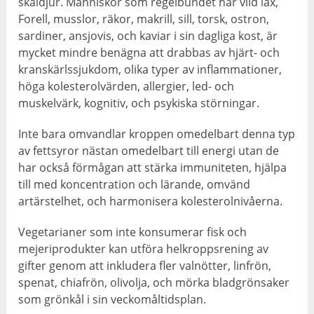
skaldjur. Människor som regelbundet har vild lax,
Forell, musslor, räkor, makrill, sill, torsk, ostron,
sardiner, ansjovis, och kaviar i sin dagliga kost, är
mycket mindre benägna att drabbas av hjärt- och
kranskärlssjukdom, olika typer av inflammationer,
höga kolesterolvärden, allergier, led- och
muskelvärk, kognitiv, och psykiska störningar.
Inte bara omvandlar kroppen omedelbart denna typ
av fettsyror nästan omedelbart till energi utan de
har också förmågan att stärka immuniteten, hjälpa
till med koncentration och lärande, omvänd
artärstelhet, och harmonisera kolesterolnivåerna.
Vegetarianer som inte konsumerar fisk och
mejeriprodukter kan utföra helkroppsrening av
gifter genom att inkludera fler valnötter, linfrön,
spenat, chiafrön, olivolja, och mörka bladgrönsaker
som grönkål i sin veckomåltidsplan.