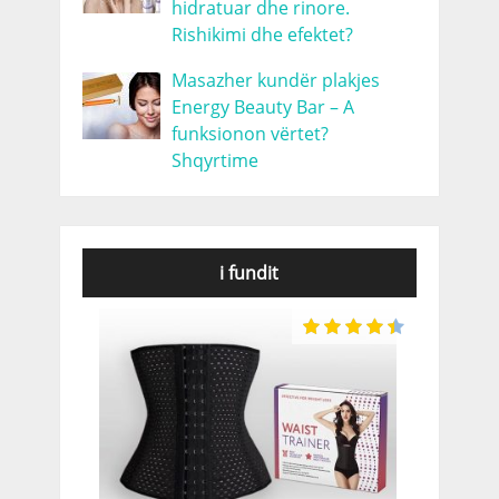
hidratuar dhe rinore.
Rishikimi dhe efektet?
Masazher kundër plakjes
Energy Beauty Bar – A
funksionon vërtet?
Shqyrtime
i fundit