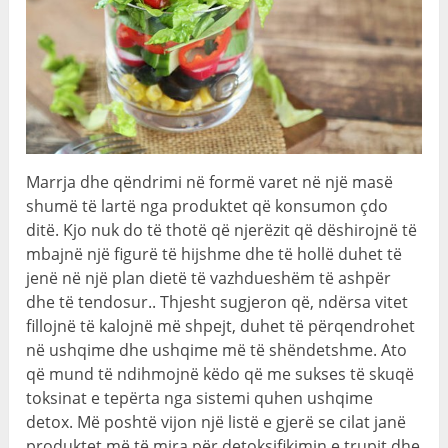
Marrja dhe qëndrimi në formë varet në një masë
shumë të lartë nga produktet që konsumon çdo
ditë. Kjo nuk do të thotë që njerëzit që dëshirojnë të
mbajnë një figurë të hijshme dhe të hollë duhet të
jenë në një plan dietë të vazhdueshëm të ashpër
dhe të tendosur.. Thjesht sugjeron që, ndërsa vitet
fillojnë të kalojnë më shpejt, duhet të përqendrohet
në ushqime dhe ushqime më të shëndetshme. Ato
që mund të ndihmojnë këdo që me sukses të skuqë
toksinat e tepërta nga sistemi quhen ushqime
detox. Më poshtë vijon një listë e gjerë se cilat janë
produktet më të mira për detoksifikimin e trupit dhe