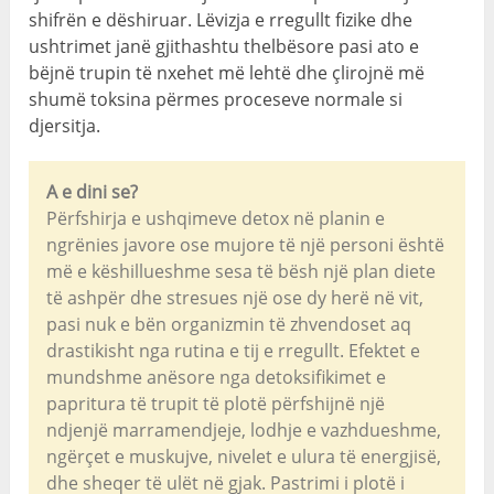
shifrën e dëshiruar. Lëvizja e rregullt fizike dhe
ushtrimet janë gjithashtu thelbësore pasi ato e
bëjnë trupin të nxehet më lehtë dhe çlirojnë më
shumë toksina përmes proceseve normale si
djersitja.
A e dini se?
Përfshirja e ushqimeve detox në planin e
ngrënies javore ose mujore të një personi është
më e këshillueshme sesa të bësh një plan diete
të ashpër dhe stresues një ose dy herë në vit,
pasi nuk e bën organizmin të zhvendoset aq
drastikisht nga rutina e tij e rregullt. Efektet e
mundshme anësore nga detoksifikimet e
papritura të trupit të plotë përfshijnë një
ndjenjë marramendjeje, lodhje e vazhdueshme,
ngërçet e muskujve, nivelet e ulura të energjisë,
dhe sheqer të ulët në gjak. Pastrimi i plotë i