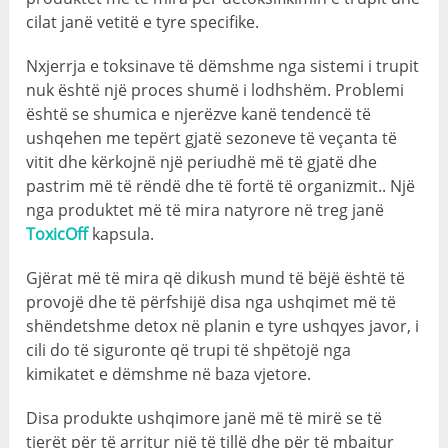
cilat janë vetitë e tyre specifike.
Nxjerrja e toksinave të dëmshme nga sistemi i trupit
nuk është një proces shumë i lodhshëm. Problemi
është se shumica e njerëzve kanë tendencë të
ushqehen me tepërt gjatë sezoneve të veçanta të
vitit dhe kërkojnë një periudhë më të gjatë dhe
pastrim më të rëndë dhe të fortë të organizmit.. Një
nga produktet më të mira natyrore në treg janë
ToxicOff
kapsula.
Gjërat më të mira që dikush mund të bëjë është të
provojë dhe të përfshijë disa nga ushqimet më të
shëndetshme detox në planin e tyre ushqyes javor, i
cili do të siguronte që trupi të shpëtojë nga
kimikatet e dëmshme në baza vjetore.
Disa produkte ushqimore janë më të mirë se të
tjerët për të arritur një të tillë dhe për të mbajtur