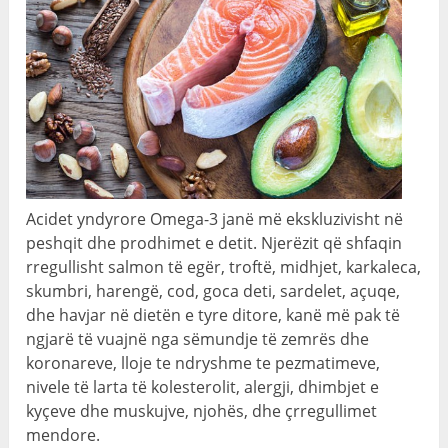
Acidet yndyrore Omega-3 janë më ekskluzivisht në
peshqit dhe prodhimet e detit. Njerëzit që shfaqin
rregullisht salmon të egër, troftë, midhjet, karkaleca,
skumbri, harengë, cod, goca deti, sardelet, açuqe,
dhe havjar në dietën e tyre ditore, kanë më pak të
ngjarë të vuajnë nga sëmundje të zemrës dhe
koronareve, lloje te ndryshme te pezmatimeve,
nivele të larta të kolesterolit, alergji, dhimbjet e
kyçeve dhe muskujve, njohës, dhe çrregullimet
mendore.