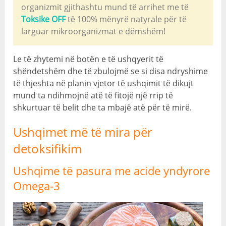
organizmit gjithashtu mund të arrihet me të
Toksike OFF
të 100% mënyrë natyrale për të
larguar mikroorganizmat e dëmshëm!
Le të zhytemi në botën e të ushqyerit të
shëndetshëm dhe të zbulojmë se si disa ndryshime
të thjeshta në planin vjetor të ushqimit të dikujt
mund ta ndihmojnë atë të fitojë një rrip të
shkurtuar të belit dhe ta mbajë atë për të mirë.
Ushqimet më të mira për
detoksifikim
Ushqime të pasura me acide yndyrore
Omega-3