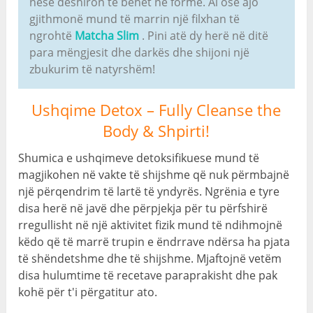
nëse dëshiron të bëhet në formë. Ai ose ajo
gjithmonë mund të marrin një filxhan të
ngrohtë
Matcha Slim
. Pini atë dy herë në ditë
para mëngjesit dhe darkës dhe shijoni një
zbukurim të natyrshëm!
Ushqime Detox –
Fully Cleanse the
Body
& Shpirti!
Shumica e ushqimeve detoksifikuese mund të
magjikohen në vakte të shijshme që nuk përmbajnë
një përqendrim të lartë të yndyrës. Ngrënia e tyre
disa herë në javë dhe përpjekja për tu përfshirë
rregullisht në një aktivitet fizik mund të ndihmojnë
këdo që të marrë trupin e ëndrrave ndërsa ha pjata
të shëndetshme dhe të shijshme. Mjaftojnë vetëm
disa hulumtime të recetave paraprakisht dhe pak
kohë për t'i përgatitur ato.