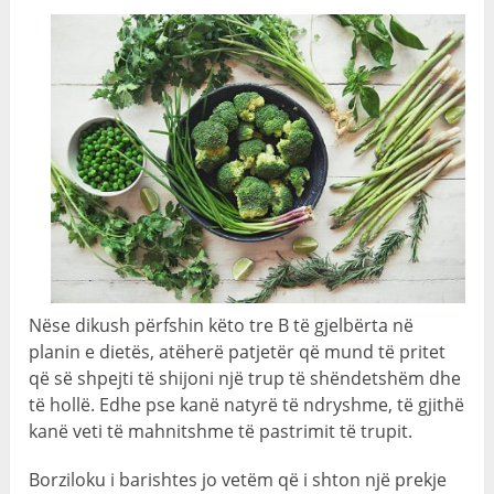
Nëse dikush përfshin këto tre B të gjelbërta në
planin e dietës, atëherë patjetër që mund të pritet
që së shpejti të shijoni një trup të shëndetshëm dhe
të hollë. Edhe pse kanë natyrë të ndryshme, të gjithë
kanë veti të mahnitshme të pastrimit të trupit.
Borziloku i barishtes jo vetëm që i shton një prekje