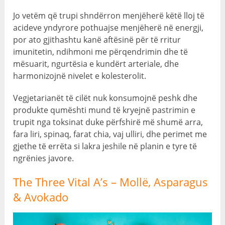
Jo vetëm që trupi shndërron menjëherë këtë lloj të
acideve yndyrore pothuajse menjëherë në energji,
por ato gjithashtu kanë aftësinë për të rritur
imunitetin, ndihmoni me përqendrimin dhe të
mësuarit, ngurtësia e kundërt arteriale, dhe
harmonizojnë nivelet e kolesterolit.
Vegjetarianët të cilët nuk konsumojnë peshk dhe
produkte qumështi mund të kryejnë pastrimin e
trupit nga toksinat duke përfshirë më shumë arra,
fara liri, spinaq, farat chia, vaj ulliri, dhe perimet me
gjethe të errëta si lakra jeshile në planin e tyre të
ngrënies javore.
The Three Vital A’s
– Mollë, Asparagus
& Avokado