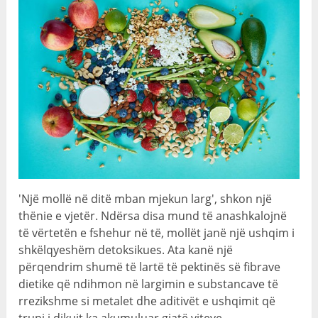
'Një mollë në ditë mban mjekun larg', shkon një
thënie e vjetër. Ndërsa disa mund të anashkalojnë
të vërtetën e fshehur në të, mollët janë një ushqim i
shkëlqyeshëm detoksikues. Ata kanë një
përqendrim shumë të lartë të pektinës së fibrave
dietike që ndihmon në largimin e substancave të
rrezikshme si metalet dhe aditivët e ushqimit që