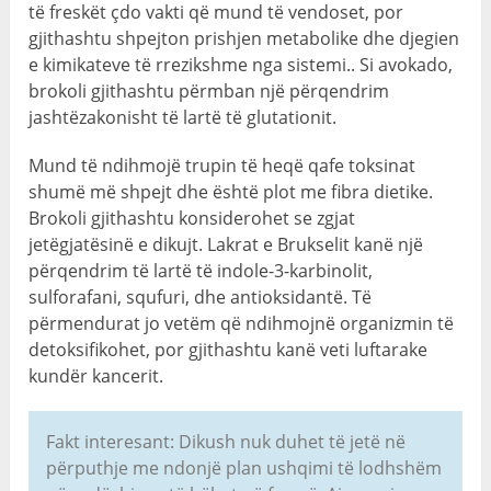
të freskët çdo vakti që mund të vendoset, por
gjithashtu shpejton prishjen metabolike dhe djegien
e kimikateve të rrezikshme nga sistemi.. Si avokado,
brokoli gjithashtu përmban një përqendrim
jashtëzakonisht të lartë të glutationit.
Mund të ndihmojë trupin të heqë qafe toksinat
shumë më shpejt dhe është plot me fibra dietike.
Brokoli gjithashtu konsiderohet se zgjat
jetëgjatësinë e dikujt. Lakrat e Brukselit kanë një
përqendrim të lartë të indole-3-karbinolit,
sulforafani, squfuri, dhe antioksidantë. Të
përmendurat jo vetëm që ndihmojnë organizmin të
detoksifikohet, por gjithashtu kanë veti luftarake
kundër kancerit.
Fakt interesant: Dikush nuk duhet të jetë në
përputhje me ndonjë plan ushqimi të lodhshëm