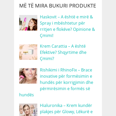
MË TË MIRA BUKURI PRODUKTE
Haskovit – A është e mirë &
Spray i mbështetur për
rritjen e flokëve? Opinione &
Çmimi!
Krem Carattia – A është
Efektive? Shqyrtime dhe
Çmimi?
Rishikimi i RhinoFix – Brace
inovative për formësimin e
hundës për korrigjimin dhe
përmirësimin e formës së
hundës
Hialuronika – Krem kundër
plakjes për Glowy, Lëkurë e