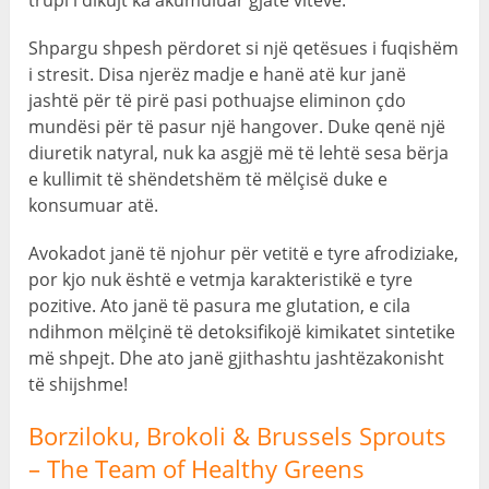
trupi i dikujt ka akumuluar gjatë viteve.
Shpargu shpesh përdoret si një qetësues i fuqishëm
i stresit. Disa njerëz madje e hanë atë kur janë
jashtë për të pirë pasi pothuajse eliminon çdo
mundësi për të pasur një hangover. Duke qenë një
diuretik natyral, nuk ka asgjë më të lehtë sesa bërja
e kullimit të shëndetshëm të mëlçisë duke e
konsumuar atë.
Avokadot janë të njohur për vetitë e tyre afrodiziake,
por kjo nuk është e vetmja karakteristikë e tyre
pozitive. Ato janë të pasura me glutation, e cila
ndihmon mëlçinë të detoksifikojë kimikatet sintetike
më shpejt. Dhe ato janë gjithashtu jashtëzakonisht
të shijshme!
Borziloku, Brokoli &
Brussels Sprouts
–
The Team of Healthy Greens