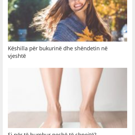
Këshilla për bukurinë dhe shëndetin në
vjeshtë
Si për të humbur peshë të shpejtë?