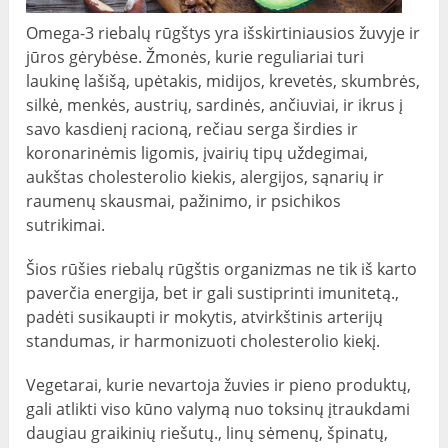
Omega-3 riebalų rūgštys yra išskirtiniausios žuvyje ir
jūros gėrybėse. Žmonės, kurie reguliariai turi
laukinę lašišą, upėtakis, midijos, krevetės, skumbrės,
silkė, menkės, austrių, sardinės, ančiuviai, ir ikrus į
savo kasdienį racioną, rečiau serga širdies ir
koronarinėmis ligomis, įvairių tipų uždegimai,
aukštas cholesterolio kiekis, alergijos, sąnarių ir
raumenų skausmai, pažinimo, ir psichikos
sutrikimai.
Šios rūšies riebalų rūgštis organizmas ne tik iš karto
paverčia energija, bet ir gali sustiprinti imunitetą.,
padėti susikaupti ir mokytis, atvirkštinis arterijų
standumas, ir harmonizuoti cholesterolio kiekį.
Vegetarai, kurie nevartoja žuvies ir pieno produktų,
gali atlikti viso kūno valymą nuo toksinų įtraukdami
daugiau graikinių riešutų., linų sėmenų, špinatų,