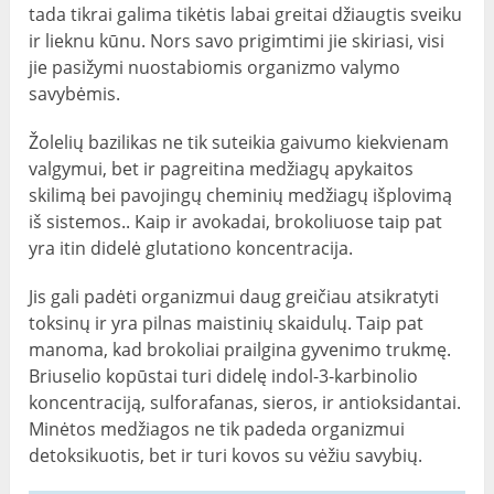
tada tikrai galima tikėtis labai greitai džiaugtis sveiku
ir lieknu kūnu. Nors savo prigimtimi jie skiriasi, visi
jie pasižymi nuostabiomis organizmo valymo
savybėmis.
Žolelių bazilikas ne tik suteikia gaivumo kiekvienam
valgymui, bet ir pagreitina medžiagų apykaitos
skilimą bei pavojingų cheminių medžiagų išplovimą
iš sistemos.. Kaip ir avokadai, brokoliuose taip pat
yra itin didelė glutationo koncentracija.
Jis gali padėti organizmui daug greičiau atsikratyti
toksinų ir yra pilnas maistinių skaidulų. Taip pat
manoma, kad brokoliai prailgina gyvenimo trukmę.
Briuselio kopūstai turi didelę indol-3-karbinolio
koncentraciją, sulforafanas, sieros, ir antioksidantai.
Minėtos medžiagos ne tik padeda organizmui
detoksikuotis, bet ir turi kovos su vėžiu savybių.