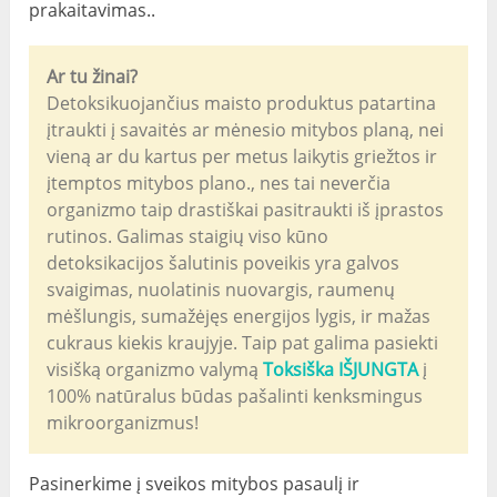
prakaitavimas..
Ar tu žinai?
Detoksikuojančius maisto produktus patartina
įtraukti į savaitės ar mėnesio mitybos planą, nei
vieną ar du kartus per metus laikytis griežtos ir
įtemptos mitybos plano., nes tai neverčia
organizmo taip drastiškai pasitraukti iš įprastos
rutinos. Galimas staigių viso kūno
detoksikacijos šalutinis poveikis yra galvos
svaigimas, nuolatinis nuovargis, raumenų
mėšlungis, sumažėjęs energijos lygis, ir mažas
cukraus kiekis kraujyje. Taip pat galima pasiekti
visišką organizmo valymą
Toksiška IŠJUNGTA
į
100% natūralus būdas pašalinti kenksmingus
mikroorganizmus!
Pasinerkime į sveikos mitybos pasaulį ir