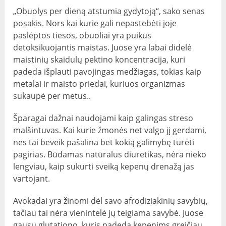
„Obuolys per dieną atstumia gydytoją“, sako senas
posakis. Nors kai kurie gali nepastebėti joje
paslėptos tiesos, obuoliai yra puikus
detoksikuojantis maistas. Juose yra labai didelė
maistinių skaidulų pektino koncentracija, kuri
padeda išplauti pavojingas medžiagas, tokias kaip
metalai ir maisto priedai, kuriuos organizmas
sukaupė per metus..
Šparagai dažnai naudojami kaip galingas streso
malšintuvas. Kai kurie žmonės net valgo jį gerdami,
nes tai beveik pašalina bet kokią galimybę turėti
pagirias. Būdamas natūralus diuretikas, nėra nieko
lengviau, kaip sukurti sveiką kepenų drenažą jas
vartojant.
Avokadai yra žinomi dėl savo afrodiziakinių savybių,
tačiau tai nėra vienintelė jų teigiama savybė. Juose
gausu glutationo, kuris padeda kepenims greičiau