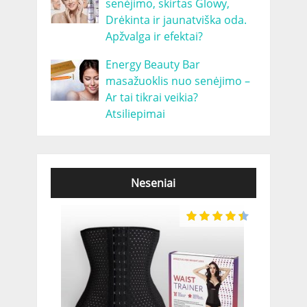
senėjimo, skirtas Glowy,
Drėkinta ir jaunatviška oda.
Apžvalga ir efektai?
Energy Beauty Bar
masažuoklis nuo senėjimo –
Ar tai tikrai veikia?
Atsiliepimai
Neseniai