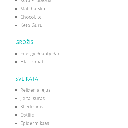
Keto Probiotix
Matcha Slim
ChocoLite
Keto Guru
GROŽIS
Energy Beauty Bar
Hialuronai
SVEIKATA
Relixen aliejus
Jie tai suras
Kliedesinis
Ostlife
Epidermiksas