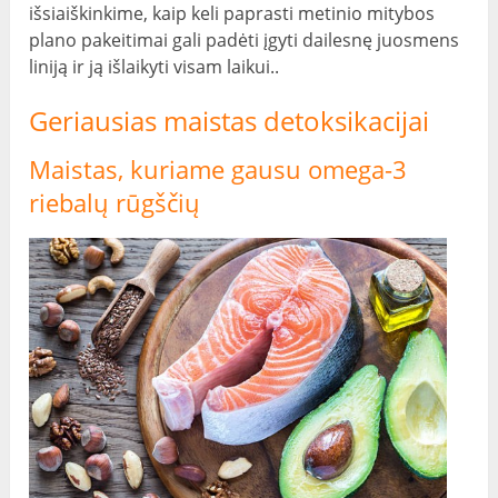
išsiaiškinkime, kaip keli paprasti metinio mitybos
plano pakeitimai gali padėti įgyti dailesnę juosmens
liniją ir ją išlaikyti visam laikui..
Geriausias maistas detoksikacijai
Maistas, kuriame gausu omega-3
riebalų rūgščių