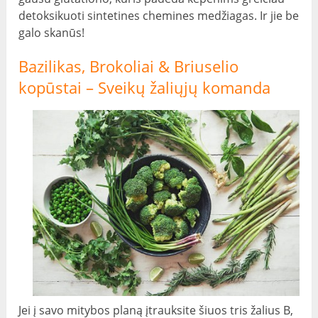
detoksikuoti sintetines chemines medžiagas. Ir jie be
galo skanūs!
Bazilikas, Brokoliai & Briuselio
kopūstai – Sveikų žaliųjų komanda
Jei į savo mitybos planą įtrauksite šiuos tris žalius B,