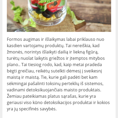
Formos augimas ir išlaikymas labai priklauso nuo
kasdien vartojamų produktų. Tai nereiškia, kad
žmonės, norintys išlaikyti dailią ir liekną figūrą,
turėtų nuolat laikytis griežtos ir įtemptos mitybos
plano.. Tai tiesiog rodo, kad, kaip metai pradeda
bėgti greičiau, reikėtų sutelkti dėmesį į sveikesnį
maistą ir maistą. Tie, kurie gali padėti bet kam
sėkmingai pašalinti toksinų perteklių iš sistemos,
vadinami detoksikuojančiais maisto produktais.
Žemiau pateikiamas platus sąrašas, kurie yra
geriausi viso kūno detoksikacijos produktai ir kokios
yra jų specifinės savybės.