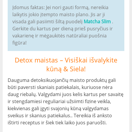
Įdomus faktas: Jei nori gauti formą, nereikia
laikytis jokio įtempto maisto plano. Jis ar ji
visada gali pasiimti šiltą puodelį
Matcha Slim
.
Gerkite du kartus per dieną prieš pusryčius ir
vakarienę ir mėgaukitės natūraliai puošnia
figūra!
Detox maistas – Visiškai išvalykite
kūną & Siela!
Dauguma detoksikuojančių maisto produktų gali
būti paversti skaniais patiekalais, kuriuose nėra
daug riebalų. Valgydami juos kelis kartus per savaitę
ir stengdamiesi reguliariai užsiimti fizine veikla,
kiekvienas gali įgyti svajonių kūną valgydamas
sveikus ir skanius patiekalus.. Tereikia iš anksto
ištirti receptus ir šiek tiek laiko juos paruošti.