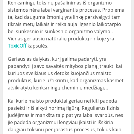
Kenksmingų toksinų pašalinimas iš organizmo
sistemos nėra labai varginantis procesas. Problema
ta, kad dauguma žmonių yra linkę persivalgyti tam
tikrais metų laikais ir reikalauja ilgesnio laikotarpio
bei sunkesnio ir sunkesnio organizmo valymo..
Vienas geriausių natūralių produktų rinkoje yra
ToxicOff
kapsulės.
Geriausias dalykas, kurį galima padaryti, yra
pabandyti į savo savaitės mitybos planą įtraukti kai
kuriuos sveikiausius detoksikuojančius maisto
produktus, kurie užtikrintų, kad organizmas kasmet
atsikratytų kenksmingų cheminių medžiagų..
Kai kurie maisto produktai geriau nei kiti padeda
pasiekti ir išlaikyti norimą figūrą. Reguliarus fizinis
judėjimas ir mankšta taip pat yra labai svarbūs, nes
jie padeda organizmui lengviau įkaisti ir išskiria
daugiau toksinų per įprastus procesus, tokius kaip