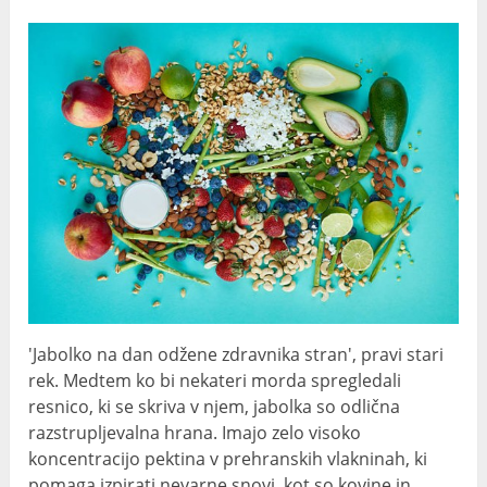
'Jabolko na dan odžene zdravnika stran', pravi stari
rek. Medtem ko bi nekateri morda spregledali
resnico, ki se skriva v njem, jabolka so odlična
razstrupljevalna hrana. Imajo zelo visoko
koncentracijo pektina v prehranskih vlakninah, ki
pomaga izpirati nevarne snovi, kot so kovine in