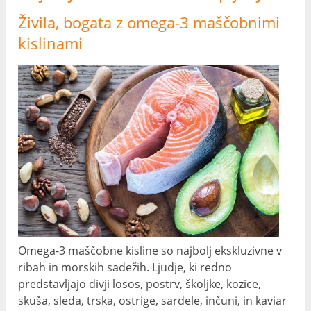
Živila, bogata z omega-3 maščobnimi
kislinami
Omega-3 maščobne kisline so najbolj ekskluzivne v
ribah in morskih sadežih. Ljudje, ki redno
predstavljajo divji losos, postrv, školjke, kozice,
skuša, sleda, trska, ostrige, sardele, inčuni, in kaviar