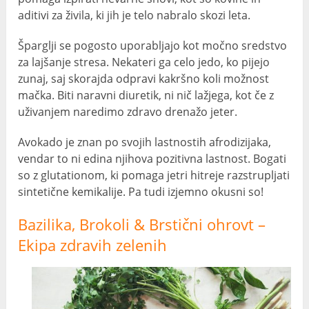
aditivi za živila, ki jih je telo nabralo skozi leta.
Šparglji se pogosto uporabljajo kot močno sredstvo
za lajšanje stresa. Nekateri ga celo jedo, ko pijejo
zunaj, saj skorajda odpravi kakršno koli možnost
mačka. Biti naravni diuretik, ni nič lažjega, kot če z
uživanjem naredimo zdravo drenažo jeter.
Avokado je znan po svojih lastnostih afrodizijaka,
vendar to ni edina njihova pozitivna lastnost. Bogati
so z glutationom, ki pomaga jetri hitreje razstrupljati
sintetične kemikalije. Pa tudi izjemno okusni so!
Bazilika, Brokoli & Brstični ohrovt –
Ekipa zdravih zelenih