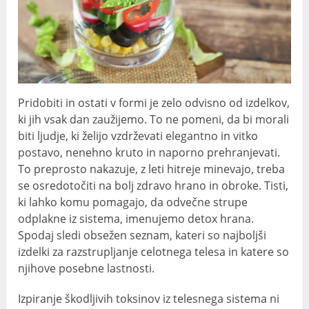
Pridobiti in ostati v formi je zelo odvisno od izdelkov,
ki jih vsak dan zaužijemo. To ne pomeni, da bi morali
biti ljudje, ki želijo vzdrževati elegantno in vitko
postavo, nenehno kruto in naporno prehranjevati.
To preprosto nakazuje, z leti hitreje minevajo, treba
se osredotočiti na bolj zdravo hrano in obroke. Tisti,
ki lahko komu pomagajo, da odvečne strupe
odplakne iz sistema, imenujemo detox hrana.
Spodaj sledi obsežen seznam, kateri so najboljši
izdelki za razstrupljanje celotnega telesa in katere so
njihove posebne lastnosti.
Izpiranje škodljivih toksinov iz telesnega sistema ni