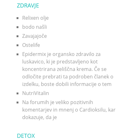
ZDRAVJE
Relixen olje
bodo našli
Zavajajoče
Ostelife
Epidermix je organsko zdravilo za
luskavico, ki je predstavljeno kot
koncentrirana zeliščna krema. Če se
odločite prebrati ta podroben članek o
izdelku, boste dobili informacije o tem
NutriVitalin
Na forumih je veliko pozitivnih
komentarjev in mnenj o Cardioksilu, kar
dokazuje, da je
DETOX