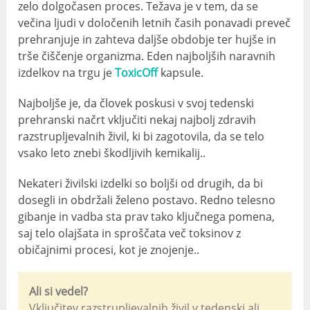
zelo dolgočasen proces. Težava je v tem, da se
večina ljudi v določenih letnih časih ponavadi preveč
prehranjuje in zahteva daljše obdobje ter hujše in
trše čiščenje organizma. Eden najboljših naravnih
izdelkov na trgu je
ToxicOff
kapsule.
Najboljše je, da človek poskusi v svoj tedenski
prehranski načrt vključiti nekaj najbolj zdravih
razstrupljevalnih živil, ki bi zagotovila, da se telo
vsako leto znebi škodljivih kemikalij..
Nekateri živilski izdelki so boljši od drugih, da bi
dosegli in obdržali želeno postavo. Redno telesno
gibanje in vadba sta prav tako ključnega pomena,
saj telo olajšata in sproščata več toksinov z
običajnimi procesi, kot je znojenje..
Ali si vedel?
Vključitev razstrupljevalnih živil v tedenski ali