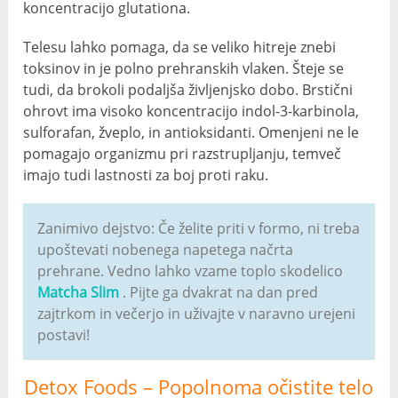
koncentracijo glutationa.
Telesu lahko pomaga, da se veliko hitreje znebi
toksinov in je polno prehranskih vlaken. Šteje se
tudi, da brokoli podaljša življenjsko dobo. Brstični
ohrovt ima visoko koncentracijo indol-3-karbinola,
sulforafan, žveplo, in antioksidanti. Omenjeni ne le
pomagajo organizmu pri razstrupljanju, temveč
imajo tudi lastnosti za boj proti raku.
Zanimivo dejstvo: Če želite priti v formo, ni treba
upoštevati nobenega napetega načrta
prehrane. Vedno lahko vzame toplo skodelico
Matcha Slim
. Pijte ga dvakrat na dan pred
zajtrkom in večerjo in uživajte v naravno urejeni
postavi!
Detox Foods – Popolnoma očistite telo