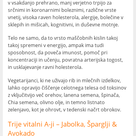
v vsakdanjo prehrano, manj verjetno trpijo za
srčnimi in koronarnimi boleznimi, različne vrste
vnetij, visoka raven holesterola, alergije, bolečine v
sklepih in mišicah, kognitivni, in duševne motnje.
Telo ne samo, da to vrsto maščobnih kislin takoj
takoj spremeni v energijo, ampak ima tudi
sposobnost, da poveča imunost, pomoč pri
koncentraciji in učenju, povratna arterijska togost,
in usklajevanje ravni holesterola.
Vegetarijanci, ki ne uživajo rib in mlečnih izdelkov,
lahko opravijo čiščenje celotnega telesa od toksinov
z vključitvijo več orehov, lanena semena, špinača,
Chia semena, olivno olje, in temno listnato
zelenjavo, kot je ohrovt, v tedenski načrt obrokov.
Trije vitalni A-ji – Jabolka, Šparglji &
Avokado