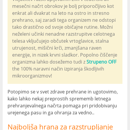
mesečni načrt obrokov je bolj priporočljivo kot
enkrat ali dvakrat na leto na ostro in stresno
prehrano, saj zaradi tega organizem ne odstopi
tako drastično od svoje običajne rutine. Možni
neželeni učinki nenadne razstrupitve celotnega
telesa vključujejo občutek vrtoglavice, stalna
utrujenost, mišični krči, zmanjšana raven
energije, in nizek krvni sladkor. Popolno čiščenje
organizma lahko dosežemo tudi z
Strupeno OFF
the 100% naravni način izpiranja škodljivih
mikroorganizmov!
Potopimo se v svet zdrave prehrane in ugotovimo,
kako lahko nekaj preprostih sprememb letnega
prehranjevalnega načrta pomaga pri pridobivanju
urejenega pasu in ga ohranja za vedno..
Najboljša hrana za razstrupljanje