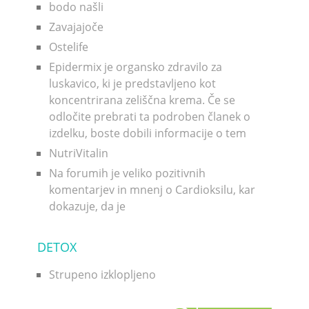
bodo našli
Zavajajoče
Ostelife
Epidermix je organsko zdravilo za
luskavico, ki je predstavljeno kot
koncentrirana zeliščna krema. Če se
odločite prebrati ta podroben članek o
izdelku, boste dobili informacije o tem
NutriVitalin
Na forumih je veliko pozitivnih
komentarjev in mnenj o Cardioksilu, kar
dokazuje, da je
DETOX
Strupeno izklopljeno