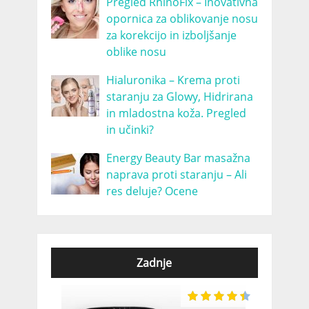
Pregled RhinoFix – Inovativna
opornica za oblikovanje nosu
za korekcijo in izboljšanje
oblike nosu
Hialuronika – Krema proti
staranju za Glowy, Hidrirana
in mladostna koža. Pregled
in učinki?
Energy Beauty Bar masažna
naprava proti staranju – Ali
res deluje? Ocene
Zadnje