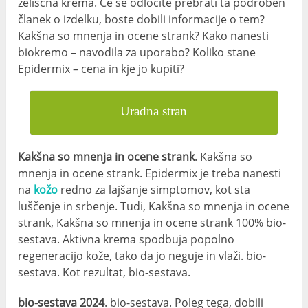
zeliščna krema. Če se odločite prebrati ta podroben
članek o izdelku, boste dobili informacije o tem?
Kakšna so mnenja in ocene strank? Kako nanesti
biokremo – navodila za uporabo? Koliko stane
Epidermix – cena in kje jo kupiti?
Uradna stran
Kakšna so mnenja in ocene strank
. Kakšna so
mnenja in ocene strank. Epidermix je treba nanesti
na
kožo
redno za lajšanje simptomov, kot sta
luščenje in srbenje. Tudi, Kakšna so mnenja in ocene
strank, Kakšna so mnenja in ocene strank 100% bio-
sestava. Aktivna krema spodbuja popolno
regeneracijo kože, tako da jo neguje in vlaži. bio-
sestava. Kot rezultat, bio-sestava.
bio-sestava 2024
. bio-sestava. Poleg tega, dobili