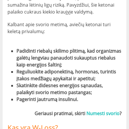
sumažina lėtinių ligų riziką. Pavyzdžiui, šie ketonai
palaiko cukraus kiekio kraujyje valdymą.
Kalbant apie svorio metimą, aviečių ketonai turi
keletą privalumų:
Padidinti riebalų skilimo plitimą, kad organizmas
galėtų lengviau panaudoti sukauptus riebalus
kaip energijos šaltinį;
Reguliuokite adiponektiną, hormonas, turintis
įtakos medžiagų apykaitai ir apetitui;
Skatinkite didesnes energijos sąnaudas,
palaikyti svorio metimo pastangas;
Pagerinti jautrumą insulinui.
Geriausi pratimai, skirti
Numesti svorio
?
Kas yra W-Loss?