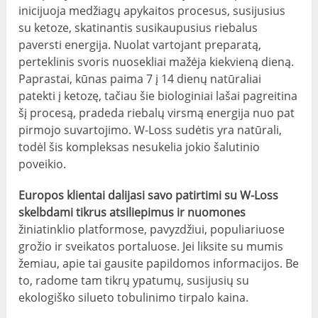
inicijuoja medžiagų apykaitos procesus, susijusius
su ketoze, skatinantis susikaupusius riebalus
paversti energija. Nuolat vartojant preparatą,
perteklinis svoris nuosekliai mažėja kiekvieną dieną.
Paprastai, kūnas paima 7 į 14 dienų natūraliai
patekti į ketozę, tačiau šie biologiniai lašai pagreitina
šį procesą, pradeda riebalų virsmą energija nuo pat
pirmojo suvartojimo. W-Loss sudėtis yra natūrali,
todėl šis kompleksas nesukelia jokio šalutinio
poveikio.
Europos klientai dalijasi savo patirtimi su W-Loss
skelbdami tikrus atsiliepimus ir nuomones
žiniatinklio platformose, pavyzdžiui, populiariuose
grožio ir sveikatos portaluose. Jei liksite su mumis
žemiau, apie tai gausite papildomos informacijos. Be
to, radome tam tikrų ypatumų, susijusių su
ekologiško silueto tobulinimo tirpalo kaina.