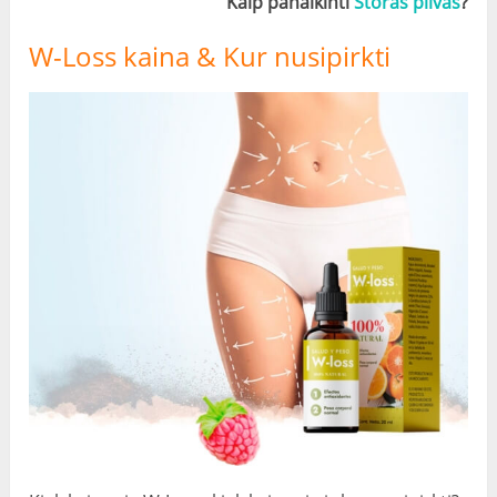
Kaip panaikinti
Storas pilvas
?
W-Loss kaina & Kur nusipirkti