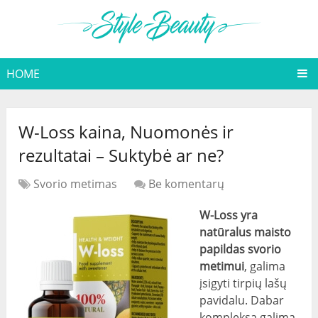
HOME
W-Loss kaina, Nuomonės ir
rezultatai – Suktybė ar ne?
Svorio metimas
Be komentarų
W-Loss yra
natūralus maisto
papildas svorio
metimui
, galima
įsigyti tirpių lašų
pavidalu. Dabar
kompleksą galima