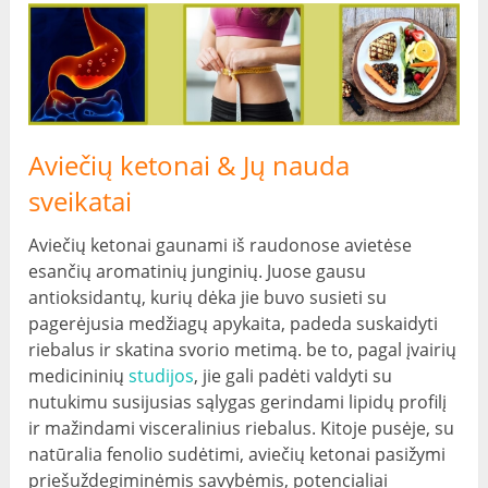
Aviečių ketonai & Jų nauda
sveikatai
Aviečių ketonai gaunami iš raudonose avietėse
esančių aromatinių junginių. Juose gausu
antioksidantų, kurių dėka jie buvo susieti su
pagerėjusia medžiagų apykaita, padeda suskaidyti
riebalus ir skatina svorio metimą. be to, pagal įvairių
medicininių
studijos
, jie gali padėti valdyti su
nutukimu susijusias sąlygas gerindami lipidų profilį
ir mažindami visceralinius riebalus. Kitoje pusėje, su
natūralia fenolio sudėtimi, aviečių ketonai pasižymi
priešuždegiminėmis savybėmis, potencialiai