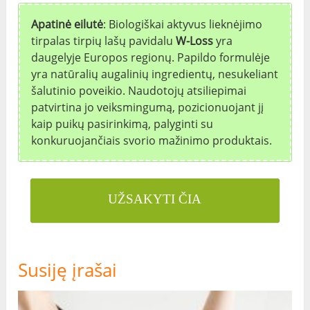
Apatinė eilutė
: Biologiškai aktyvus lieknėjimo
tirpalas tirpių lašų pavidalu
W-Loss
yra
daugelyje Europos regionų. Papildo formulėje
yra natūralių augalinių ingredientų, nesukeliant
šalutinio poveikio. Naudotojų atsiliepimai
patvirtina jo veiksmingumą, pozicionuojant jį
kaip puikų pasirinkimą, palyginti su
konkuruojančiais svorio mažinimo produktais.
UŽSAKYTI ČIA
Susiję įrašai