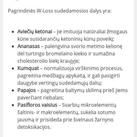
Pagrindinės W-Loss sudedamosios dalys yra:
Aviečių ketonai
– jie imituoja natūraliai žmogaus
kūne susidarančių ketoninių kūnų poveikį;
Ananasas
– palengvina svorio metimo kelionę
dėl turtingo bromelaino kiekio ir sumažina
cholesterolio kiekį kraujyje;
Kumquat
– normalizuoja virškinimo procesus,
pagreitina medžiagų apykaitą, ir gali pasigirti
daugybe vertingų sudedamųjų dalių;
Papajos
– pagreitina baltymų skilimą prieš jiems
paverčiant riebalais;
Pasifloros vaisius
– Svarbių mikroelementų
šaltinis- ir makroelementų, sukelia sotumo
jausmą ir prisideda prie švelnaus žarnyno
detoksikacijos.