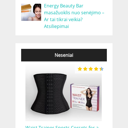
Energy Beauty Bar
masažuoklis nuo senėjimo –
Ar tai tikrai veikia?
Atsiliepimai
Neseniai
Waist Trainer Sports Corsets for a