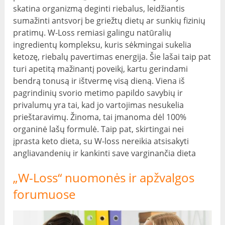
skatina organizmą deginti riebalus, leidžiantis
sumažinti antsvorį be griežtų dietų ar sunkių fizinių
pratimų. W-Loss remiasi galingu natūralių
ingredientų kompleksu, kuris sėkmingai sukelia
ketozę, riebalų pavertimas energija. Šie lašai taip pat
turi apetitą mažinantį poveikį, kartu gerindami
bendrą tonusą ir ištvermę visą dieną. Viena iš
pagrindinių svorio metimo papildo savybių ir
privalumų yra tai, kad jo vartojimas nesukelia
prieštaravimų. Žinoma, tai įmanoma dėl 100%
organinė lašų formulė. Taip pat, skirtingai nei
įprasta keto dieta, su W-loss nereikia atsisakyti
angliavandenių ir kankinti save varginančia dieta
„W-Loss“ nuomonės ir apžvalgos
forumuose