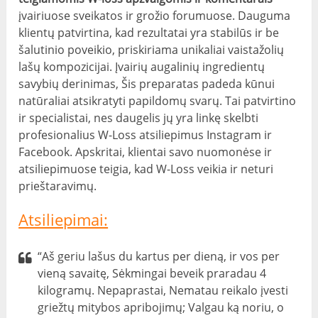
įvairiuose sveikatos ir grožio forumuose. Dauguma
klientų patvirtina, kad rezultatai yra stabilūs ir be
šalutinio poveikio, priskiriama unikaliai vaistažolių
lašų kompozicijai. Įvairių augalinių ingredientų
savybių derinimas, Šis preparatas padeda kūnui
natūraliai atsikratyti papildomų svarų. Tai patvirtino
ir specialistai, nes daugelis jų yra linkę skelbti
profesionalius W-Loss atsiliepimus Instagram ir
Facebook. Apskritai, klientai savo nuomonėse ir
atsiliepimuose teigia, kad W-Loss veikia ir neturi
prieštaravimų.
Atsiliepimai:
“Aš geriu lašus du kartus per dieną, ir vos per
vieną savaitę, Sėkmingai beveik praradau 4
kilogramų. Nepaprastai, Nematau reikalo įvesti
griežtų mitybos apribojimų; Valgau ką noriu, o