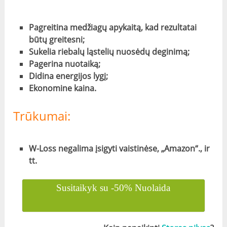
Pagreitina medžiagų apykaitą, kad rezultatai
būtų greitesni;
Sukelia riebalų ląstelių nuosėdų deginimą;
Pagerina nuotaiką;
Didina energijos lygį;
Ekonomine kaina.
Trūkumai:
W-Loss negalima įsigyti vaistinėse, „Amazon“., ir
tt.
Susitaikyk su -50% Nuolaida