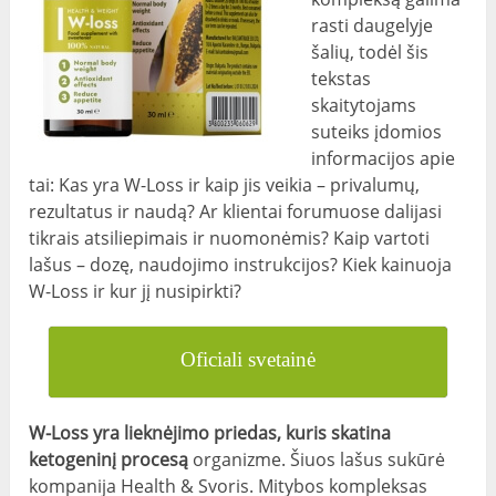
rasti daugelyje
šalių, todėl šis
tekstas
skaitytojams
suteiks įdomios
informacijos apie
tai: Kas yra W-Loss ir kaip jis veikia – privalumų,
rezultatus ir naudą? Ar klientai forumuose dalijasi
tikrais atsiliepimais ir nuomonėmis? Kaip vartoti
lašus – dozę, naudojimo instrukcijos? Kiek kainuoja
W-Loss ir kur jį nusipirkti?
Oficiali svetainė
W-Loss yra lieknėjimo priedas, kuris skatina
ketogeninį procesą
organizme. Šiuos lašus sukūrė
kompanija Health & Svoris. Mitybos kompleksas