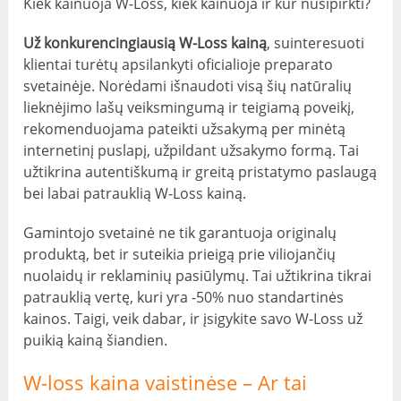
Kiek kainuoja W-Loss, kiek kainuoja ir kur nusipirkti?
Už konkurencingiausią W-Loss kainą
, suinteresuoti
klientai turėtų apsilankyti oficialioje preparato
svetainėje. Norėdami išnaudoti visą šių natūralių
lieknėjimo lašų veiksmingumą ir teigiamą poveikį,
rekomenduojama pateikti užsakymą per minėtą
internetinį puslapį, užpildant užsakymo formą. Tai
užtikrina autentiškumą ir greitą pristatymo paslaugą
bei labai patrauklią W-Loss kainą.
Gamintojo svetainė ne tik garantuoja originalų
produktą, bet ir suteikia prieigą prie viliojančių
nuolaidų ir reklaminių pasiūlymų. Tai užtikrina tikrai
patrauklią vertę, kuri yra -50% nuo standartinės
kainos. Taigi, veik dabar, ir įsigykite savo W-Loss už
puikią kainą šiandien.
W-loss kaina vaistinėse – Ar tai