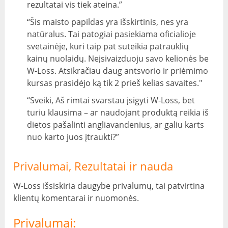
rezultatai vis tiek ateina.”
“Šis maisto papildas yra išskirtinis, nes yra
natūralus. Tai patogiai pasiekiama oficialioje
svetainėje, kuri taip pat suteikia patrauklių
kainų nuolaidų. Neįsivaizduoju savo kelionės be
W-Loss. Atsikračiau daug antsvorio ir priėmimo
kursas prasidėjo ką tik 2 prieš kelias savaites."
“Sveiki, Aš rimtai svarstau įsigyti W-Loss, bet
turiu klausima – ar naudojant produktą reikia iš
dietos pašalinti angliavandenius, ar galiu karts
nuo karto juos įtraukti?”
Privalumai, Rezultatai ir nauda
W-Loss išsiskiria daugybe privalumų, tai patvirtina
klientų komentarai ir nuomonės.
Privalumai: