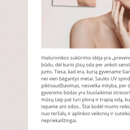
Hialuronikos sukūrimo idėja yra „preven
būdu, dėl kurio jūsų oda per anksti sens
jums. Tiesa, kad era, kurią gyvename šia
nei vien bėgantys metai. Saulės UV spindu
piktnaudžiavimas, nesveika mityba, per d
gyvenimo būdas yra šiuolaikiniai stresoria
mūsų taip pat turi ploną ir trapią odą, kur
tepame ant odos.. Štai kodėl mums reikia
nuo teršalų ir aplinkos veiksnių ir suteiki
nepriekaištingai.