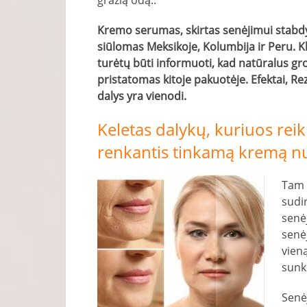
gražią odą..
Kremo serumas, skirtas senėjimui stabd
siūlomas Meksikoje, Kolumbija ir Peru. Kl
turėtų būti informuoti, kad natūralus gr
pristatomas kitoje pakuotėje. Efektai, R
dalys yra vienodi.
Keletas dalykų, kuriuos reiki
renkantis tinkamą kremą n
Tam t
sudir
senėj
senė
vien
sunk
Senėj