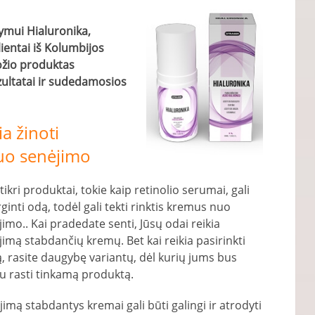
ymui Hialuronika,
ientai iš Kolumbijos
ožio produktas
ezultatai ir sudedamosios
a žinoti
uo senėjimo
ikri produktai, tokie kaip retinolio serumai, gali
ginti odą, todėl gali tekti rinktis kremus nuo
imo.. Kai pradedate senti, Jūsų odai reikia
jimą stabdančių kremų. Bet kai reikia pasirinkti
ą, rasite daugybę variantų, dėl kurių jums bus
u rasti tinkamą produktą.
imą stabdantys kremai gali būti galingi ir atrodyti