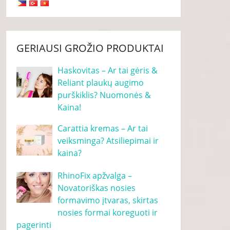
GERIAUSI GROŽIO PRODUKTAI
Haskovitas – Ar tai gėris &
Reliant plaukų augimo
purškiklis? Nuomonės &
Kaina!
Carattia kremas – Ar tai
veiksminga? Atsiliepimai ir
kaina?
RhinoFix apžvalga –
Novatoriškas nosies
formavimo įtvaras, skirtas
nosies formai koreguoti ir
pagerinti