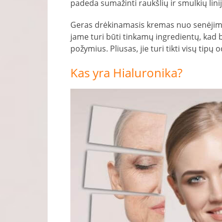
padeda sumažinti raukšlių ir smulkių lini
Geras drėkinamasis kremas nuo senėjimo 
jame turi būti tinkamų ingredientų, kad
požymius. Pliusas, jie turi tikti visų tipų o
Kas yra Hialuronika?