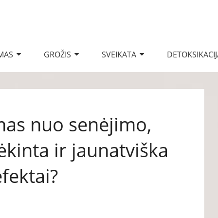
MAS
GROŽIS
SVEIKATA
DETOKSIKACIJ
mas nuo senėjimo,
ėkinta ir jaunatviška
fektai?