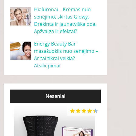
Hialuronai – Kremas nuo
senėjimo, skirtas Glowy,
Drėkinta ir jaunatviška oda.
Apžvalga ir efektai?
Energy Beauty Bar
masažuoklis nuo senėjimo –
Ar tai tikrai veikia?
Atsiliepimai
Neseniai