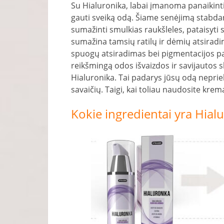
Su Hialuronika, labai įmanoma panaikinti
gauti sveiką odą. Šiame senėjimą stabda
sumažinti smulkias raukšleles, pataisyti 
sumažina tamsių ratilų ir dėmių atsiradim
spuogų atsiradimas bei pigmentacijos paš
reikšmingą odos išvaizdos ir savijautos sk
Hialuronika. Tai padarys jūsų odą nepriek
savaičių. Taigi, kai toliau naudosite kremą
Kokie ingredientai yra Hial