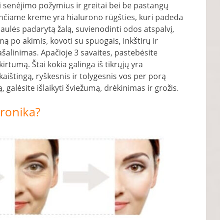
 senėjimo požymius ir greitai bei be pastangų
nčiame kreme yra hialurono rūgšties, kuri padeda
saulės padarytą žalą, suvienodinti odos atspalvį,
ą po akimis, kovoti su spuogais, inkštirų ir
alinimas. Apačioje 3 savaites, pastebėsite
irtumą. Štai kokia galinga iš tikrųjų yra
aištingą, ryškesnis ir tolygesnis vos per porą
, galėsite išlaikyti šviežumą, drėkinimas ir grožis.
uronika?