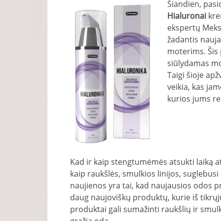
Šiandien, pasi
Hialuronai
kre
ekspertų Meksi
žadantis nauja
moterims. Šis 
siūlydamas mot
Taigi šioje apž
veikia, kas jam
kurios jums re
Kad ir kaip stengtumėmės atsukti laiką a
kaip raukšlės, smulkios linijos, suglebusi 
naujienos yra tai, kad naujausios odos p
daug naujoviškų produktų, kurie iš tikrųj
produktai gali sumažinti raukšlių ir smulk