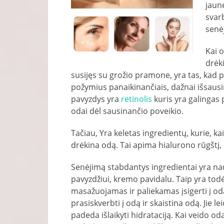
jaune
svar
senė
Kai o
drėk
susijęs su grožio pramone, yra tas, kad p
požymius panaikinančiais, dažnai išsausi
pavyzdys yra
retinolis
kuris yra galingas p
odai dėl sausinančio poveikio.
Tačiau, Yra keletas ingredientų, kurie, ka
drėkina odą. Tai apima hialurono rūgštį, pi
Senėjimą stabdantys ingredientai yra nau
pavyzdžiui, kremo pavidalu. Taip yra todėl
masažuojamas ir paliekamas įsigerti į od
prasiskverbti į odą ir skaistina odą. Jie l
padeda išlaikyti hidrataciją. Kai veido 