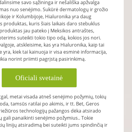
dalinsime savo sąžininga ir nešališka apžvalga
mas nuo senėjimo. Sukūrė dermatologų ir grožio
koje ir Kolumbijoje, Hialuronika yra daug
s produktas, kuris šiais laikais daro stebuklus
produktas jau pateko į Meksikos antraštes,
erims suteikti tokio tipo odą, kokios jos nori.
valgoje, atskleisime, kas yra Hialuronika, kaip tai
e yra, kiek tai kainuoja ir visa esminė informacija,
ikia norint priimti pagrįstą pasirinkimą.
Oficiali svetainė
tgal, metai visada atneš senėjimo požymių, tokių
oda, tamsūs ratilai po akimis, ir tt. Bet, Geros
riežiūros technologijų pažangos dėka atsirado
ų gali panaikinti senėjimo požymius.. Tokie
ių linijų atsiradimą bei suteikti jums spindinčią ir