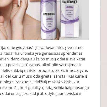
cija, o ne gydymas“. Jei vadovaujatės gyvenimo
ta, tada Hialuronika yra geriausias sprendimas
ndien, daro daugiau žalos mūsų odai ir sveikatai
lių poveikis, rūkymas, alkoholio vartojimas ir
idelis saldžių maisto produktų kiekis ir neaktyvus
i, dėl kurių mūsų oda greitai sensta.. Kai kurie iš
i blogai reaguoja į didžiulį makiažo kiekį, kurį
 formulės, kuri palaikytų odą, veikia kaip apsauga
a odai energijos, kad ji atrodytų jaunatviškai ir