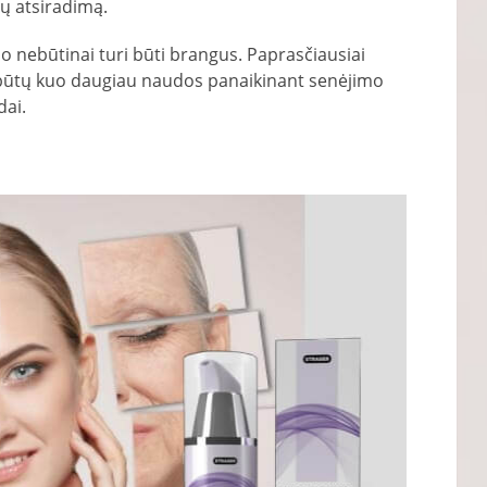
jų atsiradimą.
nebūtinai turi būti brangus. Paprasčiausiai
 būtų kuo daugiau naudos panaikinant senėjimo
dai.