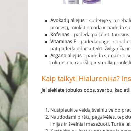
Avokadų aliejus
– sudėtyje yra riebal
procesą, minkština odą ir padeda s
Kofeinas
– padeda pašalinti tamsius 
Vitaminas E
– padeda pagerinti odos
pat padeda odai suteikti žvilgančią ir 
Argano aliejus
– padeda sumažinti s
tolimesnių raukšlių ir smulkių raukšl
Kaip taikyti Hialuronika? In
Jei siekiate tobulos odos, svarbu, kad a
Nusiplaukite veidą švelniu veido prau
Naudodami pirštų pagalvėles, tepkite
linijas ir švelniai masažuoti. Turite lei