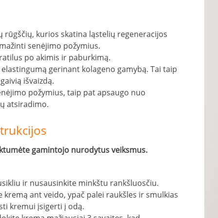
ų rūgščių, kurios skatina ląstelių regeneracijos
umažinti senėjimo požymius.
ratilus po akimis ir paburkimą.
 elastingumą gerinant kolageno gamybą. Tai taip
gaivią išvaizdą.
enėjimo požymius, taip pat apsaugo nuo
ių atsiradimo.
strukcijos
tliktumėte gamintojo nurodytus veiksmus.
sikliu ir nusausinkite minkštu rankšluosčiu.
 kremą ant veido, ypač palei raukšles ir smulkias
sti kremui įsigerti į odą.