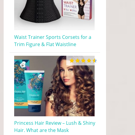
Waist Trainer Sports Corsets for a
Trim Figure & Flat Waistline
Princess Hair Review – Lush & Shiny
Hair. What are the Mask