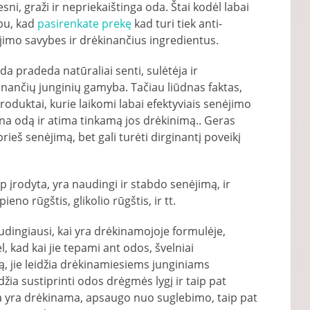
sni, graži ir nepriekaištinga oda. Štai kodėl labai
bu, kad
pasirenkate prekę
kad turi tiek anti-
jimo savybes ir drėkinančius ingredientus.
da pradeda natūraliai senti, sulėtėja ir
inančių junginių gamyba. Tačiau liūdnas faktas,
roduktai, kurie laikomi labai efektyviais senėjimo
na odą ir atima tinkamą jos drėkinimą.. Geras
rieš senėjimą, bet gali turėti dirginantį poveikį
ip įrodyta, yra naudingi ir stabdo senėjimą, ir
eno rūgštis, glikolio rūgštis, ir tt.
dingiausi, kai yra drėkinamojoje formulėje,
, kad kai jie tepami ant odos, švelniai
ą, jie leidžia drėkinamiesiems junginiams
eidžia sustiprinti odos drėgmės lygį ir taip pat
oda yra drėkinama, apsaugo nuo suglebimo, taip pat