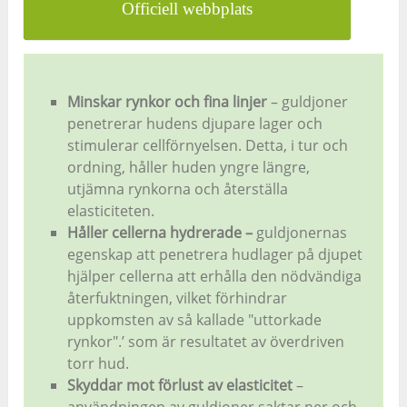
Officiell webbplats
Minskar rynkor och fina linjer
–
guldjoner
penetrerar hudens djupare lager och
stimulerar cellförnyelsen
. Detta, i tur och
ordning, håller huden yngre längre,
utjämna rynkorna och återställa
elasticiteten.
Håller cellerna hydrerade
–
guldjonernas
egenskap att penetrera hudlager på djupet
hjälper cellerna att erhålla den nödvändiga
återfuktningen, vilket förhindrar
uppkomsten av så kallade "uttorkade
rynkor".’ som är resultatet av överdriven
torr hud.
Skyddar mot förlust av elasticitet
–
användningen av guldjoner saktar ner och