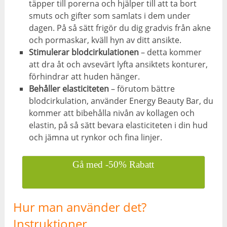
täpper till porerna och hjälper till att ta bort
smuts och gifter som samlats i dem under
dagen
. På så sätt frigör du dig gradvis från akne
och pormaskar, kväll hyn av ditt ansikte.
Stimulerar blodcirkulationen
–
detta kommer
att dra åt och avsevärt lyfta ansiktets konturer
,
förhindrar att huden hänger.
Behåller elasticiteten
–
förutom bättre
blodcirkulation
, använder Energy Beauty Bar, du
kommer att bibehålla nivån av kollagen och
elastin, på så sätt bevara elasticiteten i din hud
och jämna ut rynkor och fina linjer.
Gå med -50% Rabatt
Hur man använder det?
Instruktioner