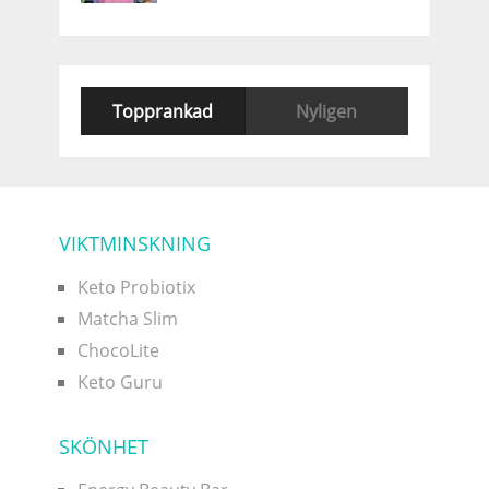
Topprankad
Nyligen
VIKTMINSKNING
Keto Probiotix
Matcha Slim
ChocoLite
Keto Guru
SKÖNHET